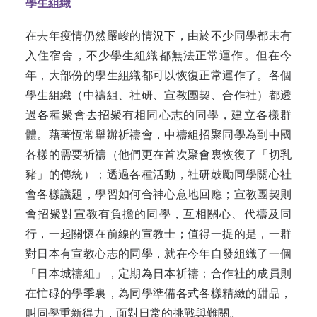
學生組織
在去年疫情仍然嚴峻的情況下，由於不少同學都未有
入住宿舍，不少學生組織都無法正常運作。但在今
年，大部份的學生組織都可以恢復正常運作了。各個
學生組織（中禱組、社研、宣教團契、合作社）都透
過各種聚會去招聚有相同心志的同學，建立各樣群
體。藉著恆常舉辦祈禱會，中禱組招聚同學為到中國
各樣的需要祈禱（他們更在首次聚會裏恢復了「切乳
豬」的傳統）；透過各種活動，社研鼓勵同學關心社
會各樣議題，學習如何合神心意地回應；宣教團契則
會招聚對宣教有負擔的同學，互相關心、代禱及同
行，一起關懷在前線的宣教士；值得一提的是，一群
對日本有宣教心志的同學，就在今年自發組織了一個
「日本城禱組」，定期為日本祈禱；合作社的成員則
在忙碌的學季裏，為同學準備各式各樣精緻的甜品，
叫同學重新得力，面對日常的挑戰與難關。