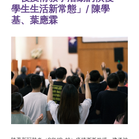
學生生活新常態」/ 陳學
基、葉應霖