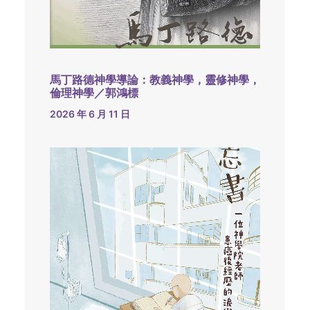
馬丁路德神學導論：教義神學，靈修神學，
倫理神學／郭鴻標
2026 年 6 月 11 日