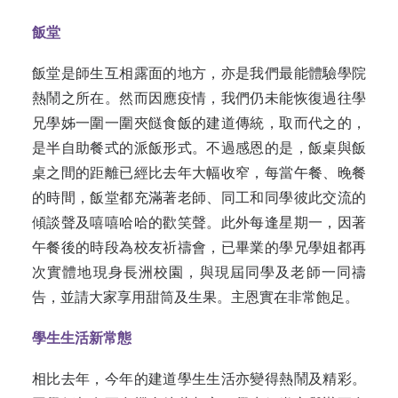
飯堂
飯堂是師生互相露面的地方，亦是我們最能體驗學院
熱鬧之所在。然而因應疫情，我們仍未能恢復過往學
兄學姊一圍一圍夾餸食飯的建道傳統，取而代之的，
是半自助餐式的派飯形式。不過感恩的是，飯桌與飯
桌之間的距離已經比去年大幅收窄，每當午餐、晚餐
的時間，飯堂都充滿著老師、同工和同學彼此交流的
傾談聲及嘻嘻哈哈的歡笑聲。此外每逢星期一，因著
午餐後的時段為校友祈禱會，已畢業的學兄學姐都再
次實體地現身長洲校園，與現屆同學及老師一同禱
告，並請大家享用甜筒及生果。主恩實在非常飽足。
學生生活新常態
相比去年，今年的建道學生生活亦變得熱鬧及精彩。