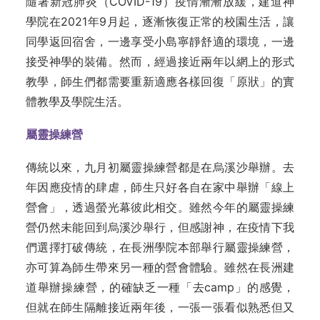
隨著新冠肺炎（COVID-19）疫情漸漸放緩，建道神
學院在2021年9月起，逐漸恢復正常的校園生活，讓
同學返回宿舍，一邊享受小島寧靜舒適的環境，一邊
接受神學的裝備。然而，經過接近兩年以網上的形式
教學，師生們都需要重新適應各樣回復「原狀」的實
體教學及學院生活。
屬靈操練營
傳統以來，九月初屬靈操練營都是在烏溪沙舉辦。去
年因應疫情的肆虐，師生只好各自在家中舉辦「線上
營會」，透過螢光幕彼此相交。雖然今年的屬靈操練
營仍然未能回到烏溪沙舉行，但感謝神，在疫情下我
們選擇打破傳統，在長洲學院本部舉行屬靈操練營，
亦可算為師生帶來另一種的營會體驗。雖然在長洲建
道舉辦操練營，的確缺乏一種「去camp」的感覺，
但就在師生隔離接近兩年後，一張一張看似熟悉但又