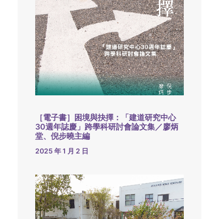
［電子書］困境與抉擇：「建道研究中心
30週年誌慶」跨學科研討會論文集／廖炳
堂、倪步曉主編
2025 年 1 月 2 日