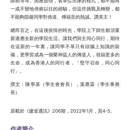
限制等等。因應疫情，各單位出隊的模式，都不能再
一成不變地倚賴以往的經驗，但這些挑戰及轉變，都
不能夠阻礙同學對佈道、傳福音的熱誠。讚美主！
總而言之，在這後疫情的時光，學院上下師生都須重
新適應全新的學院生活。讓我們與主同心同行，期待
在這新的一年裏，讓同學不單只有頭腦上知識的裝
備，更學習成為一個榮神益人的傳道人，祝福更多的
生命，成為香港人的同行者，「堅守召命，同心同
行」。
撰文：陳學基（學生會會長），葉應霖（學生事務
長）
原載於《建道通訊》206期，2022年1月，頁4-5。
作者簡介