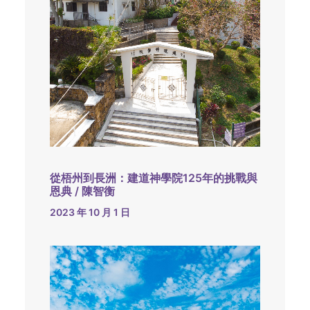
從梧州到長洲：建道神學院125年的挑戰與
恩典 / 陳智衡
2023 年 10 月 1 日