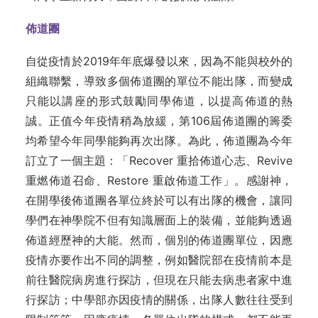
佈道團
自從疫情於2019年年底爆發以來，因為不能與校外的
組織聯繫，導致多個佈道團的單位不能出隊，而變成
只能以講座的形式鼓勵同學佈道，以提高佈道的熱
誠。正值今年疫情稍為放緩，第106屆佈道團的籌委
均希望今年同學能夠再次出隊。為此，佈道團為今年
訂立了一個主題：「Recover 重拾佈道心志、Revive
重燃佈道召命、Restore 重啟佈道工作」。感謝神，
在開學後佈道團各單位終於可以有出隊的機會，讓同
學們在神學院不但有知識層面上的裝備，並能夠透過
佈道經歷神的大能。然而，個別的佈道團單位，因應
疫情亦要作出不同的調整，例如醫院部在疫情前本是
前往醫院病房進行探訪，但現在只能去病患者家中進
行探訪；中學部亦因疫情的關係，出隊人數往往受到