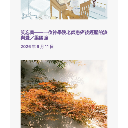
笑忘書——一位神學院老師患癌後經歷的淚
與愛／梁國強
2026 年 6 月 11 日