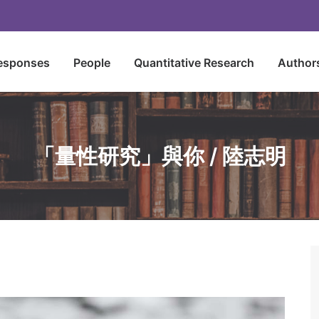
esponses
People
Quantitative Research
Author
「量性研究」與你 / 陸志明