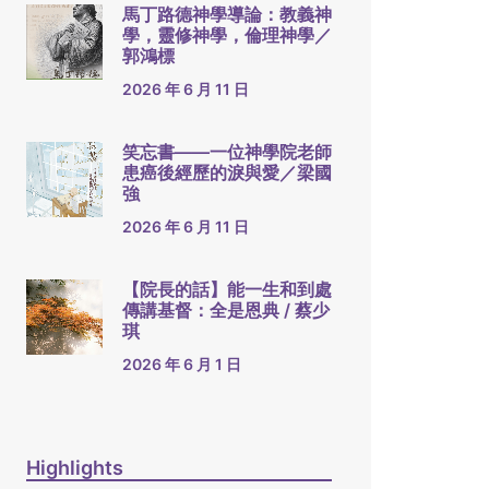
馬丁路德神學導論：教義神
學，靈修神學，倫理神學／
郭鴻標
2026 年 6 月 11 日
笑忘書——一位神學院老師
患癌後經歷的淚與愛／梁國
強
2026 年 6 月 11 日
【院長的話】能一生和到處
傳講基督：全是恩典 / 蔡少
琪
2026 年 6 月 1 日
Highlights