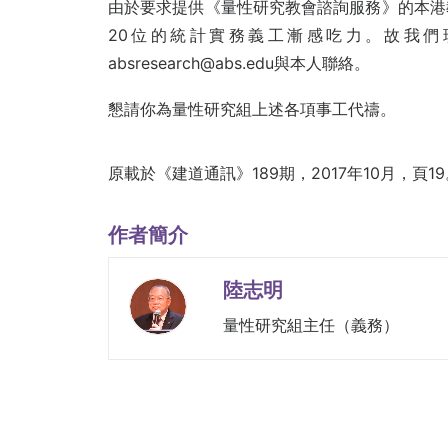
由於要求提供《量性研究教會諮詢服務》的本港
20位的統計實務義工漸感吃力。故我
absresearch@abs.edu與本人聯絡。
懇請你為量性研究組上述各項事工代禱。
原載於《建道通訊》189期，2017年10月，頁19
作者簡介
陸志明
量性研究組主任（義務）