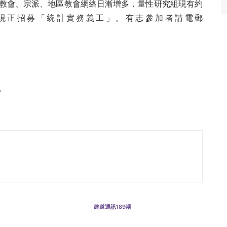
教會、宗派、地區教會網絡日漸增多，量性研究組現有約
們現正招募「統計實務義工」。有志參加者請電郵
。
建道通訊189期