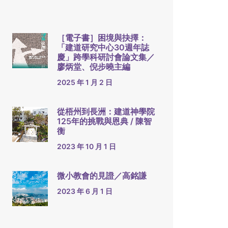
［電子書］困境與抉擇：
「建道研究中心30週年誌
慶」跨學科研討會論文集／
廖炳堂、倪步曉主編
2025 年 1 月 2 日
從梧州到長洲：建道神學院
125年的挑戰與恩典 / 陳智
衡
2023 年 10 月 1 日
微小教會的見證／高銘謙
2023 年 6 月 1 日