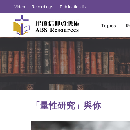
Video
Recordings
Publication list
Topics
R
「量性研究」與你