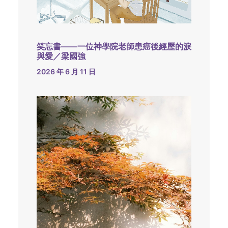
笑忘書——一位神學院老師患癌後經歷的淚
與愛／梁國強
2026 年 6 月 11 日