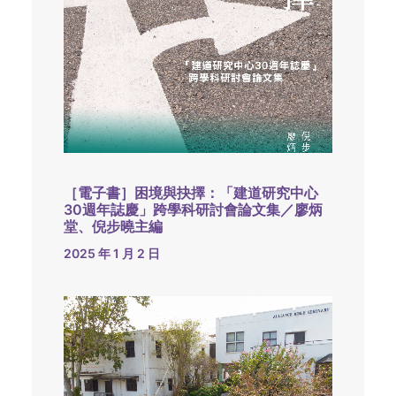
［電子書］困境與抉擇：「建道研究中心
30週年誌慶」跨學科研討會論文集／廖炳
堂、倪步曉主編
2025 年 1 月 2 日