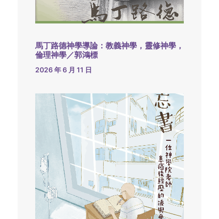
馬丁路德神學導論：教義神學，靈修神學，
倫理神學／郭鴻標
2026 年 6 月 11 日