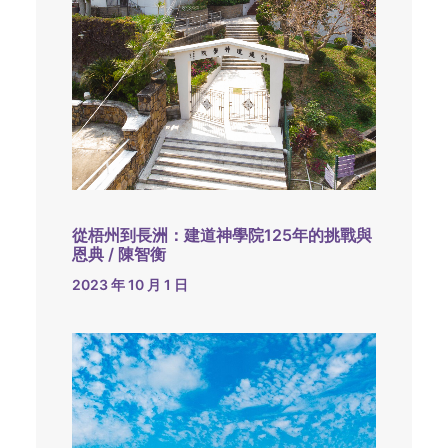
從梧州到長洲：建道神學院125年的挑戰與
恩典 / 陳智衡
2023 年 10 月 1 日