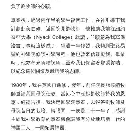
負了劉牧師的心願。
畢業後，經過兩年半的學生福音工作，在神引導下我
計劃赴美進修。返回院見劉牧師，他推薦我前往紐約
奈亞大學（Nyack College）就讀，並願意為我寫保
證書，事就這樣成了。經過一年修習，我轉到聖路易
聖約神學院修讀神學課程，他也曾來信鼓勵我。畢業
時，他亦寄來賀咭祝賀，至今我仍保留著那張賀咭，
以紀念這位關懷及栽培我的恩師。
1980年，我在英國再進修，翌年，前任院長張慕皚牧
師邀請我回母院任教，當刻心中泛起劉牧師於我的恩
惠，經禱告後，我決定回學院事奉，以報答劉牧師及
母院昔日的栽培。轉眼間，一便是二十一年了，感謝
主給我神學教育的事奉機會讓我有分於栽培新一代的
神國工人，一同拓展神國。