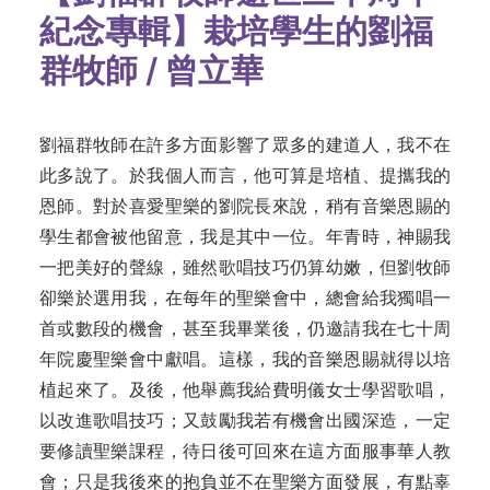
紀念專輯】栽培學生的劉福
群牧師 / 曾立華
劉福群牧師在許多方面影響了眾多的建道人，我不在
此多說了。於我個人而言，他可算是培植、提攜我的
恩師。對於喜愛聖樂的劉院長來說，稍有音樂恩賜的
學生都會被他留意，我是其中一位。年青時，神賜我
一把美好的聲線，雖然歌唱技巧仍算幼嫩，但劉牧師
卻樂於選用我，在每年的聖樂會中，總會給我獨唱一
首或數段的機會，甚至我畢業後，仍邀請我在七十周
年院慶聖樂會中獻唱。這樣，我的音樂恩賜就得以培
植起來了。及後，他舉薦我給費明儀女士學習歌唱，
以改進歌唱技巧；又鼓勵我若有機會出國深造，一定
要修讀聖樂課程，待日後可回來在這方面服事華人教
會；只是我後來的抱負並不在聖樂方面發展，有點辜