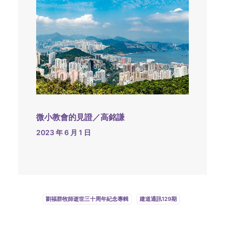
微小教會的見證／高銘謙
2023 年 6 月 1 日
劉福群牧師逝世三十周年紀念專輯
建道通訊129期