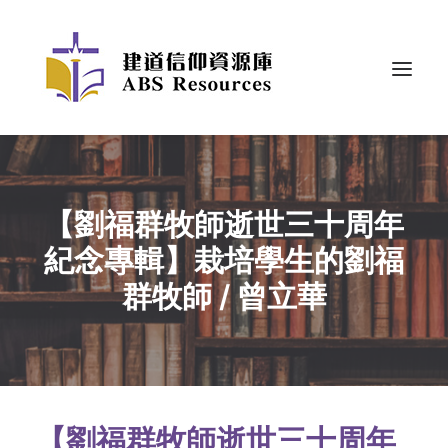
【劉福群牧師逝世三十周年
紀念專輯】栽培學生的劉福
群牧師 / 曾立華
【劉福群牧師逝世三十周年