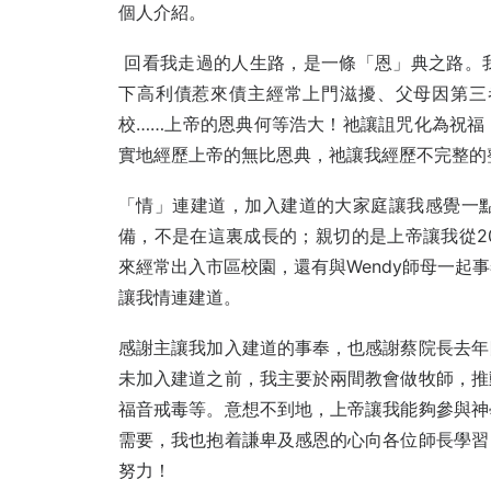
個人介紹。
回看我走過的人生路，是一條「恩」典之路。
下高利債惹來債主經常上門滋擾、父母因第三
校……上帝的恩典何等浩大！祂讓詛咒化為祝福
實地經歷上帝的無比恩典，祂讓我經歷不完整的
「情」連建道，加入建道的大家庭讓我感覺一
備，不是在這裏成長的；親切的是上帝讓我從2
來經常出入市區校園，還有與Wendy師母一起
讓我情連建道。
感謝主讓我加入建道的事奉，也感謝蔡院長去年
未加入建道之前，我主要於兩間教會做牧師，推
福音戒毒等。意想不到地，上帝讓我能夠參與神
需要，我也抱着謙卑及感恩的心向各位師長學習
努力！