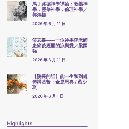
馬丁路德神學導論：教義神
學，靈修神學，倫理神學／
郭鴻標
2026 年 6 月 11 日
笑忘書——一位神學院老師
患癌後經歷的淚與愛／梁國
強
2026 年 6 月 11 日
【院長的話】能一生和到處
傳講基督：全是恩典 / 蔡少
琪
2026 年 6 月 1 日
Highlights