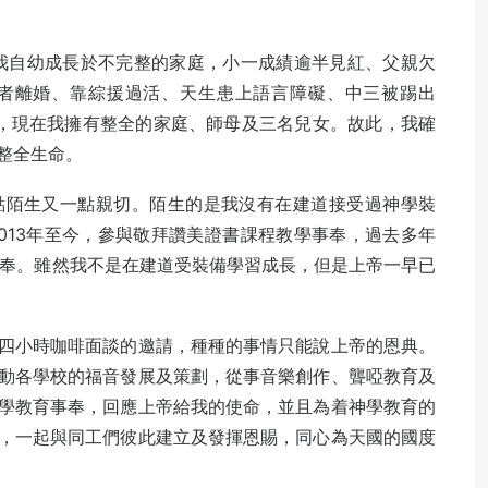
我自幼成長於不完整的家庭，小一成績逾半見紅、父親欠
者離婚、靠綜援過活、天生患上語言障礙、中三被踢出
，現在我擁有整全的家庭、師母及三名兒女。故此，我確
整全生命。
點陌生又一點親切。陌生的是我沒有在建道接受過神學裝
013年至今，參與敬拜讚美證書課程教學事奉，過去多年
事奉。雖然我不是在建道受裝備學習成長，但是上帝一早已
四小時咖啡面談的邀請，種種的事情只能說上帝的恩典。
動各學校的福音發展及策劃，從事音樂創作、聾啞教育及
學教育事奉，回應上帝給我的使命，並且為着神學教育的
，一起與同工們彼此建立及發揮恩賜，同心為天國的國度