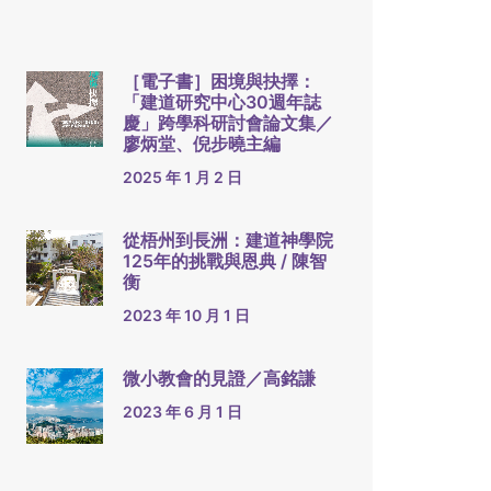
［電子書］困境與抉擇：
「建道研究中心30週年誌
慶」跨學科研討會論文集／
廖炳堂、倪步曉主編
2025 年 1 月 2 日
從梧州到長洲：建道神學院
125年的挑戰與恩典 / 陳智
衡
2023 年 10 月 1 日
微小教會的見證／高銘謙
2023 年 6 月 1 日