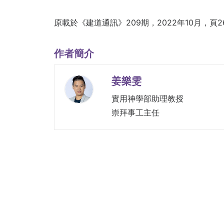
原載於《建道通訊》209期，2022年10月，頁2
作者簡介
姜樂雯
實用神學部助理教授
崇拜事工主任