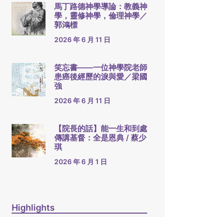
馬丁路德神學導論：教義神
學，靈修神學，倫理神學／
郭鴻標
2026 年 6 月 11 日
笑忘書——一位神學院老師
患癌後經歷的淚與愛／梁國
強
2026 年 6 月 11 日
【院長的話】能一生和到處
傳講基督：全是恩典 / 蔡少
琪
2026 年 6 月 1 日
Highlights