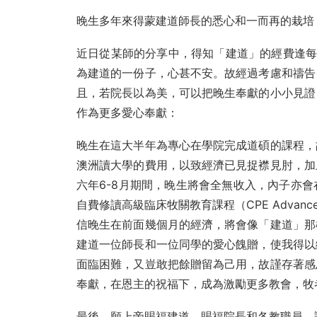
晚生多年來得蒙建道師長的悉心和一而再的栽培
近日從某師的分享中，得知「建道」的經費逢每
為建道的一份子，心甚不安。故經過考慮和禱告
且，若院長以為美，可以把晚生奉獻的小小見證
作為更多愛心奉獻：
晚生在這大半年為專心在學院完成道碩的課程，
澳洲讀大學的費用，以致經濟已見捉襟見肘，加
六年6-8月期間，晚生將會全無收入，內子亦
自費修讀高級臨床牧關教育課程（CPE Advan
信晚生在前面幾個月的經濟，將會像「建道」那
建道一位師長和一位同學的愛心餽贈，使我得以
面臨困難，又豈敢把餘贈留為己用，故謹存著感
奉獻，在恩主的祝福下，成為激勵更多教會，牧
最後，願上帝賜福建道、賜福院長和各教職員。