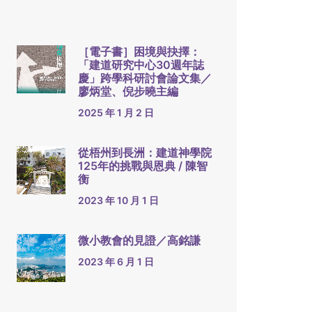
［電子書］困境與抉擇：
「建道研究中心30週年誌
慶」跨學科研討會論文集／
廖炳堂、倪步曉主編
2025 年 1 月 2 日
從梧州到長洲：建道神學院
125年的挑戰與恩典 / 陳智
衡
2023 年 10 月 1 日
微小教會的見證／高銘謙
2023 年 6 月 1 日