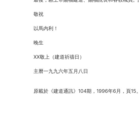
敬祝
以馬內利！
晚生
XX敬上（建道祈禱日）
主曆一九九六年五月八日
原載於《建道通訊》104期，1996年6月，頁15