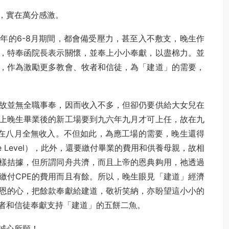
，實在萬分感激。
年的6-8月期間，都會備受壓力，甚至入不敷支，晚生作
，特奉函院長表示關懷，並奉上小小奉獻，以盡棉力。並
，作為激勵更多教會、牧者和信徒，為「建道」的需要，
故並無全職事奉，因而收入不多，但卻仍要供給大女兒在
上晚生畢業後的新工場要到九六年九月才可上任，故在九
會在八月全無收入。不但如此，為應工場的需要，晚生還得
ce Level），此外，還要繳付畢業的費用和供養母親，故相
樣拮據，但所謂同舟共濟，而且上帝的恩典夠用，祂透過
繳付CPE的費用而且有餘。所以，晚生眼見「建道」經濟
恩的心，把餘款奉獻給建道，敬祈笑納，亦盼望這小小的
者和信徒奉獻支持「建道」的五餅二魚。
誠心所願！