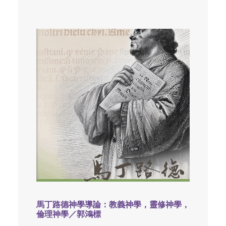
馬丁路德神學導論：教義神學，靈修神學，
倫理神學／郭鴻標