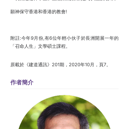
願神保守香港和香港的教會!
附註:今年9月份,有6位年輕小伙子於長洲開展一年的
「召命人生」文學碩士課程。
原載於《建道通訊》201期，2020年10月，頁7。
作者簡介