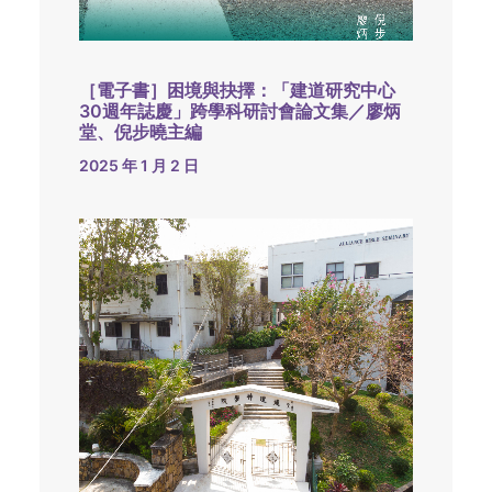
［電子書］困境與抉擇：「建道研究中心
30週年誌慶」跨學科研討會論文集／廖炳
堂、倪步曉主編
2025 年 1 月 2 日