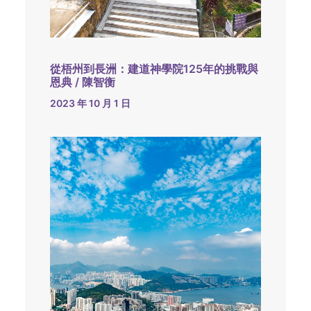
從梧州到長洲：建道神學院125年的挑戰與
恩典 / 陳智衡
2023 年 10 月 1 日