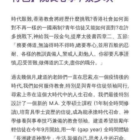
時代艱難,香港教會將經歷什麼挑戰?香港社會如何面
對不再一樣的一國兩制?青年信徒又能如何面對?在許
多挑戰下,神給我一段金句,提摩太後書四章二、五節:
「務要傳道,無論得時不得時,總要專心,並用百般的忍
耐、各樣的教訓責備人,警戒人,勸勉人。你卻要凡事謹
慎,忍受苦難,做傳道的工夫,盡你的職分。」
過去幾個月,建道的老師們一直在思索,在一個疫情後的
時代,我們如何服侍教會,特別是與青年信徒領袖同行,
尋索上帝在這個大時代中的人生召命。我們最後特別
設計了一個新的 M.A. 文學碩士課程 (1年制全時間修
讀),培育具學士資歷的信徒,成為能承擔時代召命、神
學修養與事奉技巧兼備的教會領袖。建道希望鼓勵年
輕信徒在今年9月開始,用一年 (gap year) 全時間體驗
「長洲建道神學生」生活,裝備自己,思考人生的召命。