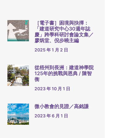
［電子書］困境與抉擇：
「建道研究中心30週年誌
慶」跨學科研討會論文集／
廖炳堂、倪步曉主編
2025 年 1 月 2 日
從梧州到長洲：建道神學院
125年的挑戰與恩典 / 陳智
衡
2023 年 10 月 1 日
微小教會的見證／高銘謙
2023 年 6 月 1 日