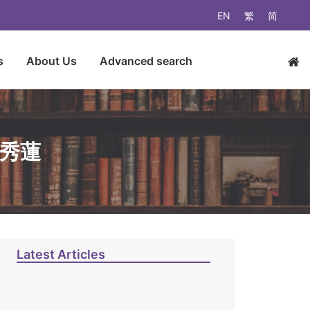
EN
繁
简
s
About Us
Advanced search
朱秀蓮
Latest Articles