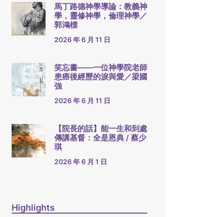
馬丁路德神學導論：教義神
學，靈修神學，倫理神學／
郭鴻標
2026 年 6 月 11 日
笑忘書——一位神學院老師
患癌後經歷的淚與愛／梁國
強
2026 年 6 月 11 日
【院長的話】能一生和到處
傳講基督：全是恩典 / 蔡少
琪
2026 年 6 月 1 日
Highlights