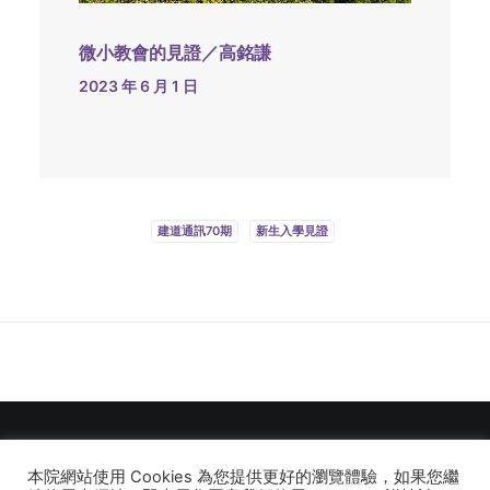
微小教會的見證／高銘謙
2023 年 6 月 1 日
建道通訊70期
新生入學見證
本院網站使用 Cookies 為您提供更好的瀏覽體驗，如果您繼
© 2026 建道神學院Alliance Bible Seminary. All rights reserved