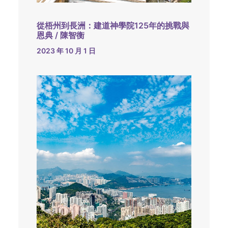
從梧州到長洲：建道神學院125年的挑戰與
恩典 / 陳智衡
2023 年 10 月 1 日