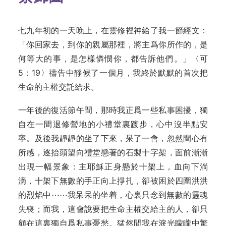
七九年初的一天晚上，在靈修裡神給了我一節經文：
「你回家去，到你的親屬那裡，將主爲你所作的，是
何等大的事，是怎樣憐憫你，都告訴他們。」〈可
5：19〉禱告中靜候了一個月，我終於默默的首次把
生命的主權交託給求。
一年後的復活節午間，那時我正爲一些私事困擾，獨
自在一間退修營地的小禮堂裏踱步，心中沒半點安
寧。及後我靜靜的坐了下來，呆了一會，忽然間心有
所感，逐抬頭望向禮堂懸著的石製十字架，面前漸漸
出現一幅景象：主耶穌正身懸於十架上，血向下淌
滴，十架下無數的手正向上掙扎，卻被困於四圍洪洪
的烈焰中⋯⋯我呆呆的坐着，心裏只念到無數的靈魂
失喪；而我，這會說要把生命主權交給主的人，卻只
顧在這裏獨自爲私事憂愁。猛然間我在淚光矇矓中驚