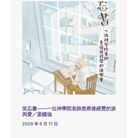
笑忘書——一位神學院老師患癌後經歷的淚
與愛／梁國強
2026 年 6 月 11 日