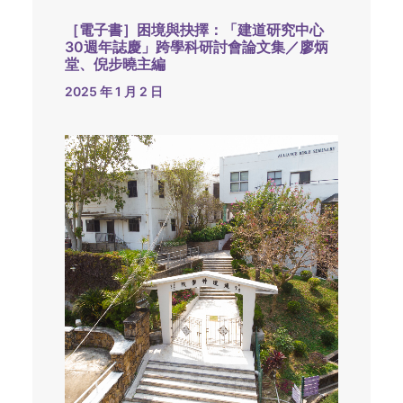
［電子書］困境與抉擇：「建道研究中心
30週年誌慶」跨學科研討會論文集／廖炳
堂、倪步曉主編
2025 年 1 月 2 日