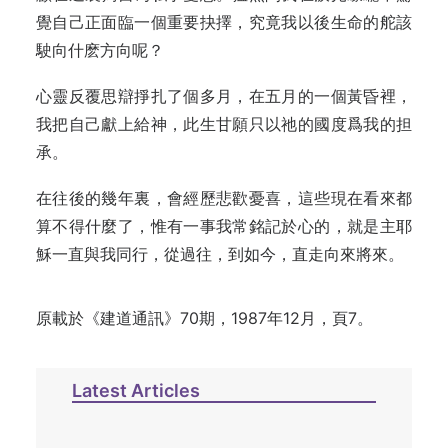
覺自己正面臨一個重要抉擇，究竟我以後生命的舵該
駛向什麽方向呢？
心靈反覆思辯掙扎了個多月，在五月的一個黃昏裡，
我把自己獻上給神，此生甘願只以祂的國度爲我的担
承。
在往後的幾年裏，會經歷悲歡憂喜，這些現在看來都
算不得什麼了，惟有一事我常銘記於心的，就是主耶
穌一直與我同行，從過往，到如今，直走向來將來。
原載於《建道通訊》70期，1987年12月，頁7。
Latest Articles