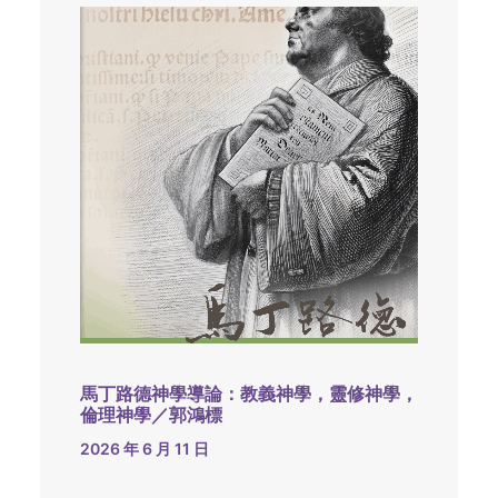
馬丁路德神學導論：教義神學，靈修神學，
倫理神學／郭鴻標
2026 年 6 月 11 日