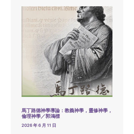
馬丁路德神學導論：教義神學，靈修神學，
倫理神學／郭鴻標
2026 年 6 月 11 日