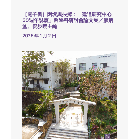
［電子書］困境與抉擇：「建道研究中心
30週年誌慶」跨學科研討會論文集／廖炳
堂、倪步曉主編
2025 年 1 月 2 日