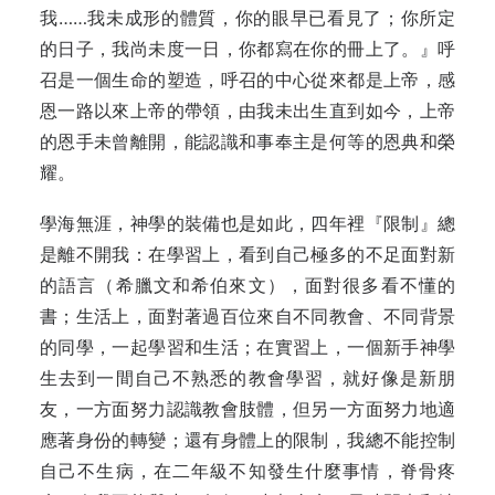
我……我未成形的體質，你的眼早已看見了；你所定
的日子，我尚未度一日，你都寫在你的冊上了。』呼
召是一個生命的塑造，呼召的中心從來都是上帝，感
恩一路以來上帝的帶領，由我未出生直到如今，上帝
的恩手未曾離開，能認識和事奉主是何等的恩典和榮
耀。
學海無涯，神學的裝備也是如此，四年裡『限制』總
是離不開我：在學習上，看到自己極多的不足面對新
的語言（希臘文和希伯來文），面對很多看不懂的
書；生活上，面對著過百位來自不同教會、不同背景
的同學，一起學習和生活；在實習上，一個新手神學
生去到一間自己不熟悉的教會學習，就好像是新朋
友，一方面努力認識教會肢體，但另一方面努力地適
應著身份的轉變；還有身體上的限制，我總不能控制
自己不生病，在二年級不知發生什麼事情，脊骨疼