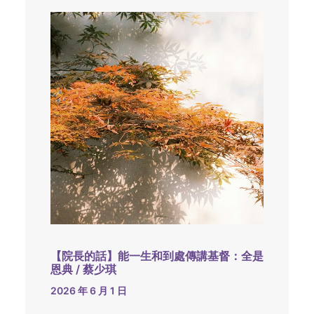
【院長的話】能一生和到處傳講基督：全是
恩典 / 蔡少琪
2026 年 6 月 1 日