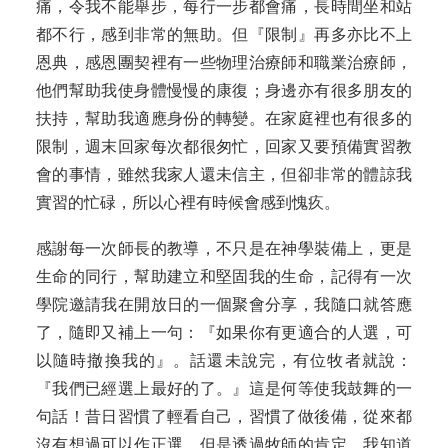
痛，令我不能舉步，每行一步都會痛，長時間坐和站
都不行，感到非常的無助。但『限制』再多亦比不上
恩典，感恩團契裡有一些物理治療師和職業治療師，
他們幫助我使身體慢慢的康復；身邊亦有很多朋友的
扶持，幫助我適應身份的轉變。在家庭裡也有很多的
限制，週末回家每次都很匆忙，回家又要預備實習教
會的事情，雖然我家人還未信主，但卻非常的體諒我
實習的忙碌，所以心裡有時候會感到愧疚。
感謝每一次師長的教導，不只是在神學裝備上，更是
生命的同行，幫助建立和堅固我的生命，記得有一次
學院邀請我在開放日的一個聚會分享，我隨口就答應
了，隨即又補上一句：『如果你有更適合的人選，可
以隨時撤換我的』。話還未說完，有位牧者就說：
『我們已經選上最好的了。』這是何等使我鼓舞的一
句話！昔日習慣了輕看自己，習慣了做後備，從來都
沒有想過可以作正選，但是透過牧師的肯定，我知道