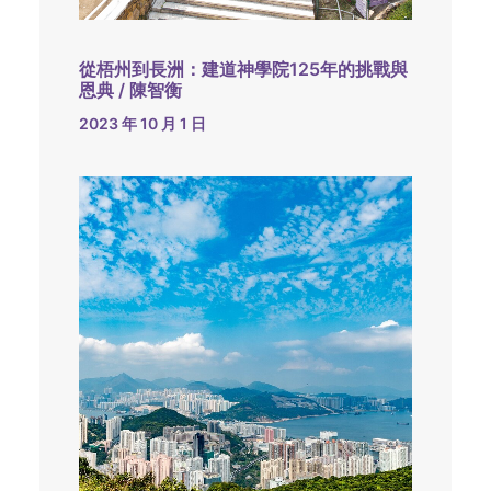
從梧州到長洲：建道神學院125年的挑戰與
恩典 / 陳智衡
2023 年 10 月 1 日