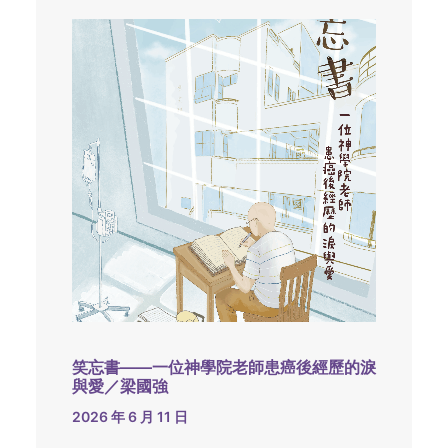
笑忘書——一位神學院老師患癌後經歷的淚
與愛／梁國強
2026 年 6 月 11 日