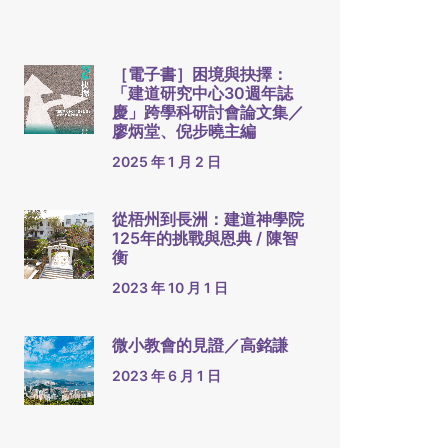
［電子書］困境與抉擇：
「建道研究中心30週年誌
慶」跨學科研討會論文集／
廖炳堂、倪步曉主編
2025 年 1 月 2 日
從梧州到長洲：建道神學院
125年的挑戰與恩典 / 陳智
衡
2023 年 10 月 1 日
微小教會的見證／高銘謙
2023 年 6 月 1 日