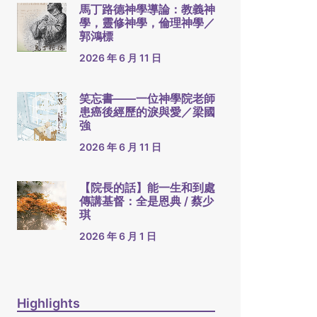
馬丁路德神學導論：教義神
學，靈修神學，倫理神學／
郭鴻標
2026 年 6 月 11 日
笑忘書——一位神學院老師
患癌後經歷的淚與愛／梁國
強
2026 年 6 月 11 日
【院長的話】能一生和到處
傳講基督：全是恩典 / 蔡少
琪
2026 年 6 月 1 日
Highlights