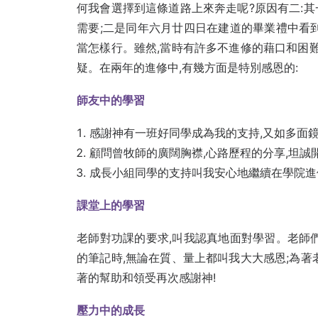
何我會選擇到這條道路上來奔走呢?原因有二:
需要;二是同年六月廿四日在建道的畢業禮中看
當怎樣行。雖然,當時有許多不進修的藉口和困難
疑。在兩年的進修中,有幾方面是特別感恩的:
師友中的學習
感謝神有一班好同學成為我的支持,又如多面
顧問曾牧師的廣闊胸襟,心路歷程的分享,坦
成長小組同學的支持叫我安心地繼續在學院進
課堂上的學習
老師對功課的要求,叫我認真地面對學習。老師
的筆記時,無論在質、量上都叫我大大感恩;為著
著的幫助和領受再次感謝神!
壓力中的成長