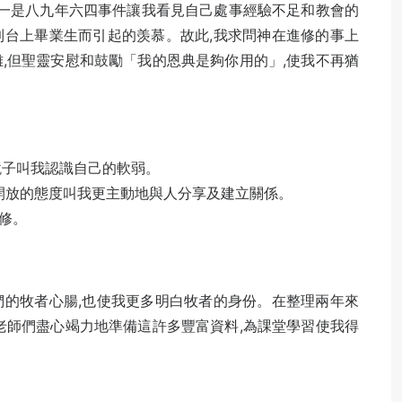
其一是八九年六四事件讓我看見自己處事經驗不足和教會的
到台上畢業生而引起的羡慕。故此,我求問神在進修的事上
,但聖靈安慰和鼓勵「我的恩典是夠你用的」,使我不再猶
鏡子叫我認識自己的軟弱。
誠開放的態度叫我更主動地與人分享及建立關係。
修。
們的牧者心腸,也使我更多明白牧者的身份。在整理兩年來
老師們盡心竭力地準備這許多豐富資料,為課堂學習使我得