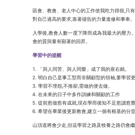
區會、教會、老人中心的工作使我吃力得很,只
對自己過高的要求,靠著禱告的力量進修和事奉。
入學後,教會人數一度下降而成為我最大的壓力。
會的質與量有顯著的回昇。
學習中的提醒
「與人同苦、與人同樂」成了我的座右銘。
明白自己是事工型而非關顧型的領袖,要學習
學習不埋怨,不推卻,需做的便去做。
在未來的日子中多作訓練和關顧的工作
從前愈做愈有成就,現在學而後知不足愈讀愈
希望在畢業後更新教會,建立一個有根基的分
山頂道將會少走,但這學習之路及牧養之路仍會