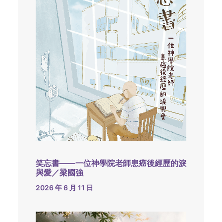
笑忘書——一位神學院老師患癌後經歷的淚
與愛／梁國強
2026 年 6 月 11 日