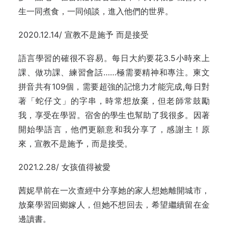
生一同煮食，一同傾談，進入他們的世界。
2020.12.14/ 宣教不是施予 而是接受
語言學習的確很不容易。每日大約要花3.5小時來上
課、做功課、練習會話……極需要精神和專注。柬文
拼音共有109個，需要超強的記憶力才能完成,每日對
著「蛇仔文」的字串，時常想放棄，但老師常鼓勵
我，享受在學習。宿舍的學生也幫助了我很多。因著
開始學語言，他們更願意和我分享了，感謝主！原
來，宣教不是施予，而是接受。
2021.2.28/ 女孩值得被愛
茜妮早前在一次查經中分享她的家人想她離開城市，
放棄學習回鄉嫁人，但她不想回去，希望繼續留在金
邊讀書。