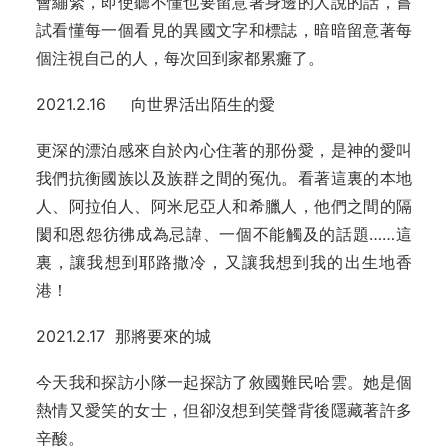
會繃緊，即使聽不懂也要留意著身邊的人說的話，嘗
試看懂每一個看見的異國文字和標誌，暗暗留意著每
個注視自己的人，每次回到家都累癱了。
2021.2.16 向世界活出陌生的愛
更深的漂泊感來自於內心住著的那份愛，是神的愛叫
我們抗衡國族以及族群之間的冤仇。看著這裏的本地
人、阿拉伯人、阿米尼亞人和希臘人，他們之間的隔
閡和恩怨彷彿成為忌諱、一個不能觸及的話題……這
裏，讓我想到耶路撒冷，又讓我想到我的出生地香
港！
2021.2.17 那將要來的城
今天我和探訪小隊一起探訪了敘國難民哈雲。她是個
熱情又愛笑的女士，但卻沒想到笑聲背後隱藏著許多
辛酸。