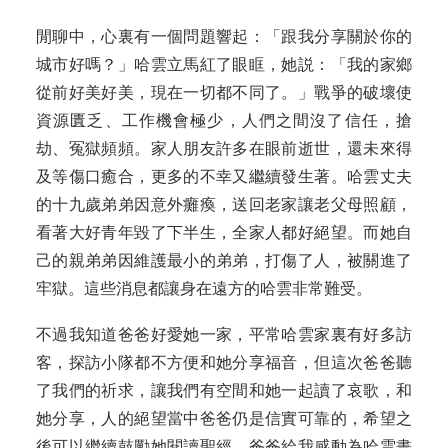
閒聊中，心裏有一個問題響起：「跟我分享關於你的
城市好嗎？」哈雲立馬紅了眼眶，她説：「我的家鄉
從前好美好美，現在一切都不同了。」戰爭的破壞使
資源匱乏、工作機會極少，人們之間沒了信任，搶
劫、冤獄頻頻。家人朋友許多在眼前逝世，還未來得
及等傷口癒合，更多的不幸又繼續發生著。哈雲丈夫
的十九歲弟弟因意外癱瘓，送回老家讓老父母照顧，
看著大好青年毀了下半生，全家人都好絕望。而她自
己的親弟弟因維護最小的弟弟，打傷了人，被關進了
牢獄。這些消息都讓身在遠方的哈雲非常難受。
不過我知道爸爸好愛她一家，平常哈雲家裏有好多訪
客，探訪小隊都不方便和她分享福音，但這次爸爸聽
了我們的祈求，讓我們有空間和她一起讀了哀歌，和
她分享，人的絕望當中爸爸仍是信實可靠的，希望之
後可以繼續鼓勵她閱讀聖經。爸爸給我感動為哈雲畫