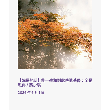
【院長的話】能一生和到處傳講基督：全是
恩典 / 蔡少琪
2026 年 6 月 1 日