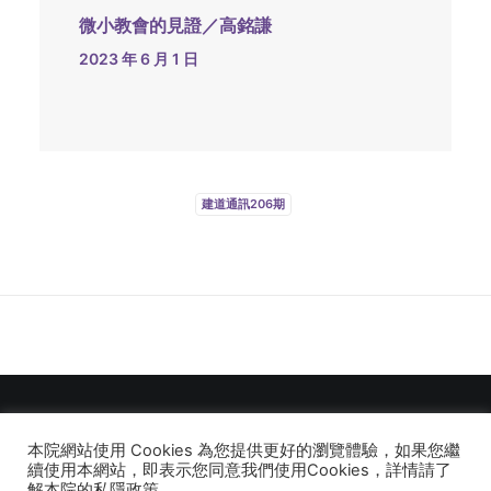
微小教會的見證／高銘謙
2023 年 6 月 1 日
建道通訊206期
本院網站使用 Cookies 為您提供更好的瀏覽體驗，如果您繼
© 2026 建道神學院Alliance Bible Seminary. All rights reserved
續使用本網站，即表示您同意我們使用Cookies，詳情請了
解本院的私隱政策。