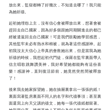
放出來，監獄都轉了好幾次，不知道去哪了！我只能
為她祈禱。
起初她埋怨上主，沒有信心會被釋放出來，想著會被
趕回去自己國家，因為好多個跟她同期關進去的都已
經被遣返回去自己國家！可是我們鼓勵她學習感恩，
其他監牢未必有熱水和棉被，就為著這些感謝神。起
初我沒太大信心上帝真的會救她出來，但是當我為她
祈禱的時候，我想起初代門徒，保羅在監牢裏面帶人
信主唱歌跳舞讚美神，我好希望她都能夠有這份喜
樂！感謝神，直到復活節前，她竟然突然間被釋放
了！
後來我去她家探望她，她在抽屜裏拿出一張張的紙！
裏面寫著監房裏面不同人的名字和代禱事項；甚至裏
面還寫上向天父講的禱文，她每一張代禱紙都留著。