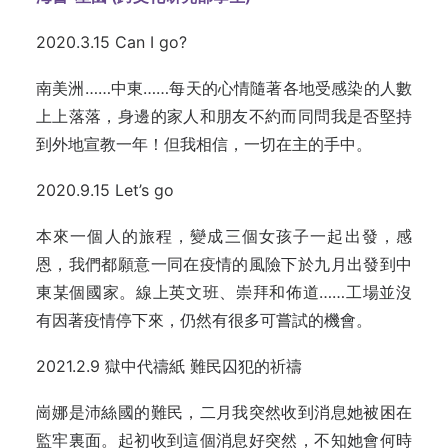
2020.3.15 Can I go?
南美洲……中東……每天的心情隨著各地受感染的人數
上上落落，身邊的家人和朋友不約而同問我是否堅持
到外地宣教一年！但我相信，一切在主的手中。
2020.9.15 Let’s go
本來一個人的旅程，變成三個女孩子一起出發，感
恩，我們都願意一同在疫情的風險下於九月出發到中
東某個國家。線上英文班、崇拜和佈道……工場並沒
有因著疫情停下來，仍然有很多可嘗試的機會。
2021.2.9 獄中代禱紙 難民囚犯的祈禱
崗娜是沛絲國的難民，二月我突然收到消息她被困在
監牢裏面。起初收到這個消息好突然，不知她會何時