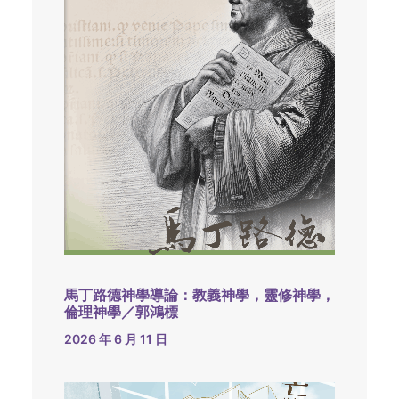
馬丁路德神學導論：教義神學，靈修神學，
倫理神學／郭鴻標
2026 年 6 月 11 日