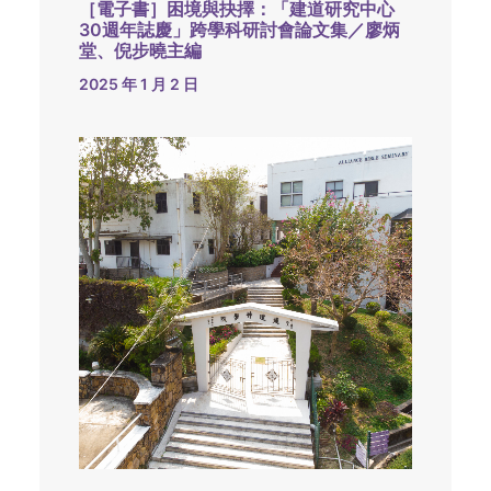
［電子書］困境與抉擇：「建道研究中心
30週年誌慶」跨學科研討會論文集／廖炳
堂、倪步曉主編
2025 年 1 月 2 日