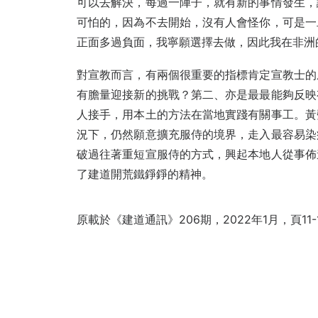
可以去解決，每過一陣子，就有新的事情發生，
可怕的，因為不去開始，沒有人會怪你，可是一
正面多過負面，我寧願選擇去做，因此我在非洲
對宣教而言，有兩個很重要的指標肯定宣教士的
有膽量迎接新的挑戰？第二、亦是最最能夠反映
人接手，用本土的方法在當地實踐有關事工。黃
況下，仍然願意擴充服侍的境界，走入最容易染
破過往著重短宣服侍的方式，興起本地人從事佈
了建道開荒鐵錚錚的精神。
原載於《建道通訊》206期，2022年1月，頁11-