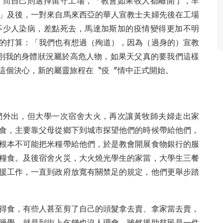
，而自己則選擇留守工場，「教會如果牧人都離開了，羊
」及後，一對來自馬來西亞的華人宣教士夫婦先後在工場
不少人染病，差點死去，馬達加斯加的疫情變得更加不明
的打算：「我們也有想過（殉道），因為（過身的）宣教
別我的身體狀況屬於高危人物，如果天父真的要我們這樣
這個決心，新的屬靈旅程在〝疫〞情中正式開始。
們外出，但大學一次宿舍大火，再次讓黃牧師夫婦走出家
食，主要靠父母從鄉下到城市探望他們的時候帶給他們，
根本不可能把米糧帶給他們，於是教會開展食物銀行的服
糧食。及後宿舍火災，大火燒光學生的家當，大學生三餐
援工作，一直到政府放寬有關禁足的規定，他們更舉步踏
得食，有些人甚至剪了自己的頭髮拿去賣、拿家當去賣，
睡覺，就是到街上乞錢也沒人理會。雖然援助貧民是一件