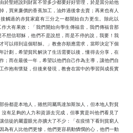
由於聖經說到財富不管多少都要好好管理，於是當分給他
掉，買來廉價的香蕉加工，油炸過後拿去賣；再來也有人
婦接觸過的赤貧家庭有三分之一都開始自力更生。除此以
工作大有果效：「我們開始向學生傳福音，我們傳福音那
想不想信耶穌，他們不是說想，而是不停的說，我要！我
才可以得到這個耶穌。」教會亦順應需求，當即決定下個
年計劃，希望貧民解決了生活需要以後，懂得去分享，在
作；而在最後一年，希望以他們自己作為主導，讓他們自
工作抱有懷疑，但後來發現，教會在當中的學習與成長實
部份都是本地人，雖然同屬馬達加斯加人，但本地人對貧
，沒有足夠的人力和資源去完成，但事實是叫他們看見了
讓信徒的屬靈眼光亦擴大了不少：「在疫情下看到貧窮人
因為有人比他們更慘，他們更容易動憐憫的心，他們一動