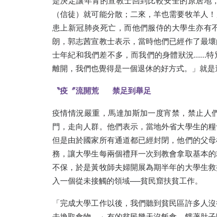
是決定讓年青的宣教士回到比較安全的原居地
（信徒）就可能分散；二來，羊也需要牧羊人！
患上新冠肺炎死亡，而他們服侍的大學生亦有
朗，郭志茜宣教士表示，當時他們已經作了最壞
士年紀和我們差不多，而我們的身體狀況……特
離開，我們也覺得是一個退休的好方式。」就是
〝疫〞流開荒
禁足到舉足
疫情情況嚴重，馬達加斯加一度宵禁，禁止人
門，走向人群。他們表示，當地外省大學生的糧
但是由於國家所有通道都已經封閉，他們的父母
務，讓大學生每兩個禮拜一次到教會拿取基本的
不保，於是黃牧師夫婦開展為期半年的大學生救
入一個從未接觸的領域──貧民窟扶貧工作。
「完成大學工作以後，我們聽到貧民區許多人沒
去換取食物。」有的貧民幾天沒飯食，餓著肚子