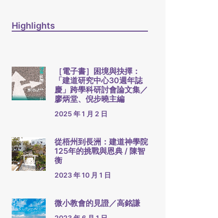
Highlights
［電子書］困境與抉擇：
「建道研究中心30週年誌
慶」跨學科研討會論文集／
廖炳堂、倪步曉主編
2025 年 1 月 2 日
從梧州到長洲：建道神學院
125年的挑戰與恩典 / 陳智
衡
2023 年 10 月 1 日
微小教會的見證／高銘謙
2023 年 6 月 1 日