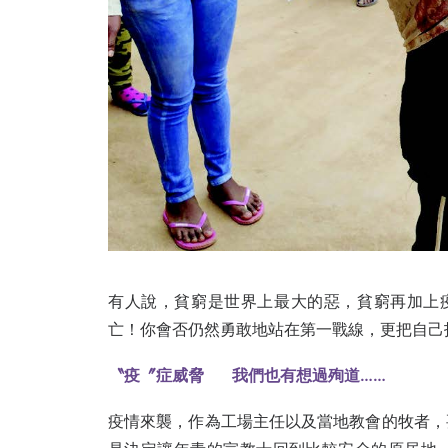
有人說，貧窮是世界上最大的惡，貧窮再加上
亡！你會否仍然勇敢地站在第一戰線，更把自己
〝疫〞症威脅
我們也有想過殉道……
疫情來襲，作為工場主任以及當地教會的牧者，