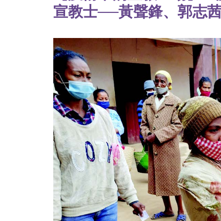
宣教士──黃聲鋒、郭志