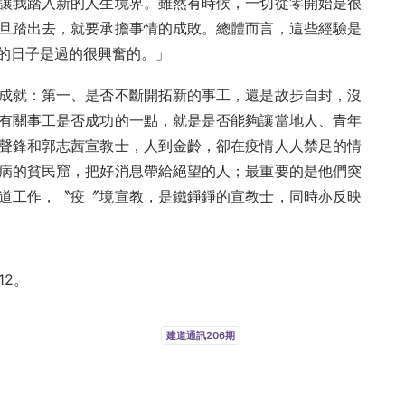
讓我踏入新的人生境界。雖然有時候，一切從零開始是很
旦踏出去，就要承擔事情的成敗。總體而言，這些經驗是
的日子是過的很興奮的。」
成就：第一、是否不斷開拓新的事工，還是故步自封，沒
有關事工是否成功的一點，就是是否能夠讓當地人、青年
聲鋒和郭志茜宣教士，人到金齡，卻在疫情人人禁足的情
病的貧民窟，把好消息帶給絕望的人；最重要的是他們突
道工作，〝疫〞境宣教，是鐵錚錚的宣教士，同時亦反映
12。
建道通訊206期