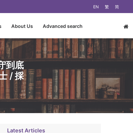
EN
繁
简
s
About Us
Advanced search
守到底
 / 採
Latest Articles