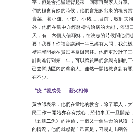
字，但是會把聖經背起來，回家再與家人分享。
們的糧食有餘的時候，他們會把多出來的糧食賣
賣菜、養小雞、小鴨、小豬……目前，牧師夫
外，他們在當中亦經歷禱告治病的大能，佈道
天，有十六個人信耶穌，在決志的時候問他們
要！我要！你福音講到一半已經有人問，我怎樣
禮拜就開始在貧民區舉辦崇拜。他們更設計了三
計劃進行到第二年，可以讓貧民們參與有關的工
己去幫助區內的貧窮人。雖然一開始教會對有關
在不少。
〝疫〞境成長
薪火相傳
黃牧師表示，他們在當地的教會，除了華人，大
民工作一開始亦存有戒心，恐怕事工一旦開始
《五餅二魚》的神蹟，一個又一個生命的見證，
的情況，他們就感覺自己富足，容易走出幽谷，