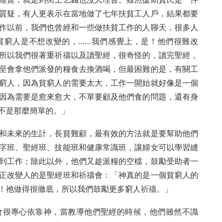
質疑，有人更表示在當地做了七年扶貧工人戶，結果都要
作以前，我們也曾經和一些做扶貧工作的人聊天，很多人
貧窮人是不想改變的，……我們感覺上，是！他們很難改
所以我們很著重祈禱以及讀聖經，很奇怪的，讀完聖經，
至會拿他們派發的糧食去換酒喝，但最困難的是，有關工
窮人，因為貧窮人的需要太大，工作一開始就好像是一個
因為需要是愈來愈大，不單要顧及他們食的問題，還有身
不是那麼簡單的。」
和未來的生計，長貧難顧，最有效的方法就是要幫助他們
字班、聖經班、技能班和健康常識班，讓婦女可以學習縫
到工作；除此以外，他們又趁派糧的空檔，鼓勵受助者一
正改變人的是聖經班和祈禱會：「神真的是一個貧窮人的
！祂做得很徹底，所以我們鼓勵更多窮人祈禱。」
會很專心依靠神，當教導他們聖經的時候，他們雖然不識