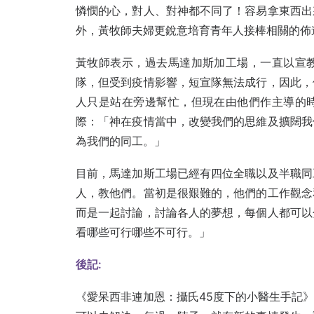
憐憫的心，對人、對神都不同了！容易拿東西出
外，黃牧師夫婦更銳意培育青年人接棒相關的佈
黃牧師表示，過去馬達加斯加工場，一直以宣
隊，但受到疫情影響，短宣隊無法成行，因此，
人只是站在旁邊幫忙，但現在由他們作主導的
際：「神在疫情當中，改變我們的思維及擴闊我
為我們的同工。」
目前，馬達加斯工場已經有四位全職以及半職同
人，教他們。當初是很艱難的，他們的工作觀念
而是一起討論，討論各人的夢想，每個人都可以
看哪些可行哪些不可行。」
後記:
《愛呆西非連加恩：攝氏45度下的小醫生手記