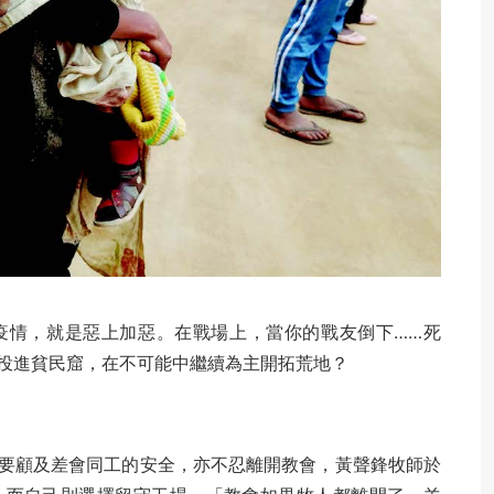
疫情，就是惡上加惡。在戰場上，當你的戰友倒下……死
投進貧民窟，在不可能中繼續為主開拓荒地？
要顧及差會同工的安全，亦不忍離開教會，黃聲鋒牧師於