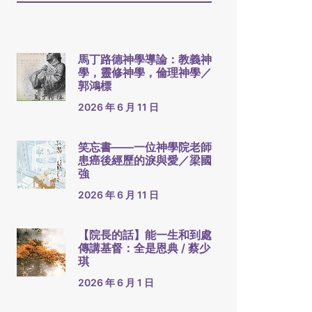
馬丁路德神學導論：教義神
學，靈修神學，倫理神學／
郭鴻標
2026 年 6 月 11 日
笑忘書——一位神學院老師
患癌後經歷的淚與愛／梁國
強
2026 年 6 月 11 日
【院長的話】能一生和到處
傳講基督：全是恩典 / 蔡少
琪
2026 年 6 月 1 日