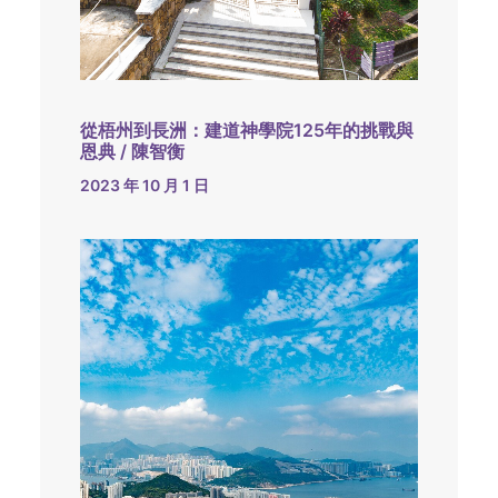
從梧州到長洲：建道神學院125年的挑戰與
恩典 / 陳智衡
2023 年 10 月 1 日