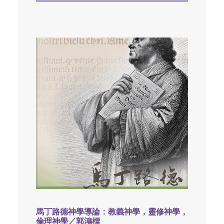
馬丁路德神學導論：教義神學，靈修神學，
倫理神學／郭鴻標