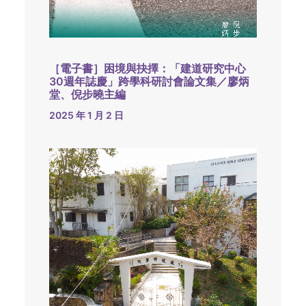
［電子書］困境與抉擇：「建道研究中心
30週年誌慶」跨學科研討會論文集／廖炳
堂、倪步曉主編
2025 年 1 月 2 日