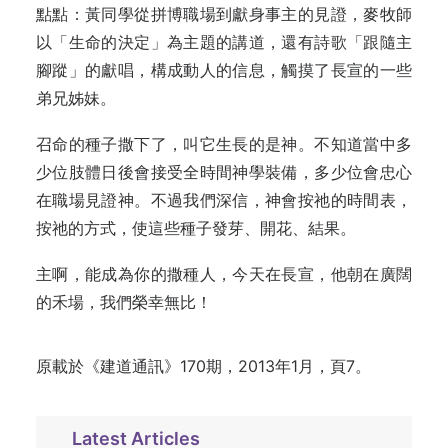
點點：黃同學從拼博職場到獻身事主的見證，麥牧師
以「生命的決定」為主題的講道，還有詩歌「跟隨主
腳蹤」的獻唱，構成動人的信息，觸摸了長宣的一些
弟兄姊妹。
召命的種子撒下了，叫它生長的是神。不知道當中多
少位肢體日後會接受全時間神學裝備，多少位會忠心
在職場見證神。不過我們深信，神會按祂的時間表，
按祂的方式，使這些種子發芽、開花、結果。
主啊，能成為你的撒種人，今天在長宣，他朝在廣闊
的禾場，我們榮幸無比！
原載於
《建道通訊》170期，2013年1月，頁7。
Latest Articles