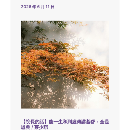
2026 年 6 月 11 日
【院長的話】能一生和到處傳講基督：全是
恩典 / 蔡少琪