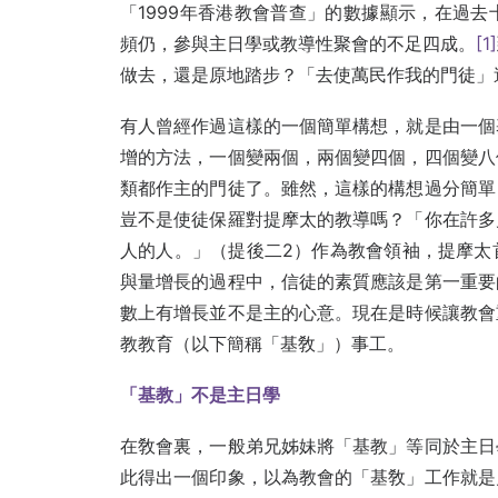
「1999年香港教會普查」的數據顯示，在過
頻仍，參與主日學或教導性聚會的不足四成。
[1]
做去，還是原地踏步？「去使萬民作我的門徒」
有人曾經作過這樣的一個簡單構想，就是由一個
增的方法，一個變兩個，兩個變四個，四個變八
類都作主的門徒了。雖然，這樣的構想過分簡單
豈不是使徒保羅對提摩太的教導嗎？「你在許多
人的人。」（提後二2）作為教會領袖，提摩太
與量增長的過程中，信徒的素質應該是第一重要
數上有增長並不是主的心意。現在是時候讓教會
教教育（以下簡稱「基敎」）事工。
「基教」不是主日學
在敎會裏，一般弟兄姊妹將「基教」等同於主日
此得出一個印象，以為教會的「基敎」工作就是