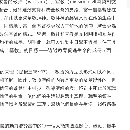
會的敬拜（worship）、宣教（mission）和團契相交
間互相配合，最終達致支持和成全教會的見證。當一個基督徒在
，如此就更渴慕敬拜神。敬拜神的經驗又會在他的生命中
。同樣地，當一個基督徒更深入了解他的信仰，就會更渴
效法基督的樣式。學習、敬拜和宣教是互相關聯和互為作
均衡的成長。明乎此，就可以知道主日學不過是一件工具
以幫助達成「基敎」的目標——透過教育促進生命的成長（西一
真理（提後三16~17）。教授的方法及形式可以不同，
和了解。因此，敎授聖經的內容是重要的及基礎性的；但
信仰的啟發也不可少。教導聖經的真理絕對不能止於知識
他們的生命，使他們的生活能夠活出真理。聰明的領袖、
他們思考所學習的真理，幫助他們最終在生活上踐行所學
），群體的動力源於當中的每一個人能夠透過關心、鼓勵、服事