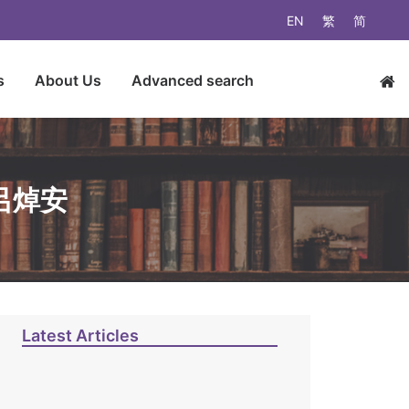
EN
繁
简
s
About Us
Advanced search
呂焯安
Latest Articles