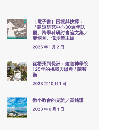
［電子書］困境與抉擇：
「建道研究中心30週年誌
慶」跨學科研討會論文集／
廖炳堂、倪步曉主編
2025 年 1 月 2 日
從梧州到長洲：建道神學院
125年的挑戰與恩典 / 陳智
衡
2023 年 10 月 1 日
微小教會的見證／高銘謙
2023 年 6 月 1 日