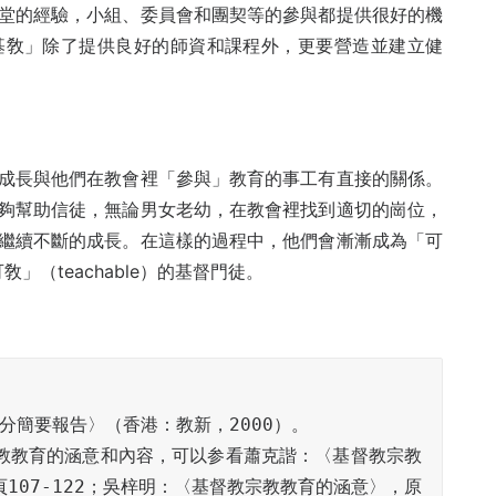
堂的經驗，小組、委員會和團契等的參與都提供很好的機
基敎」除了提供良好的師資和課程外，更要營造並建立健
成長與他們在教會裡「參與」教育的事工有直接的關係。
夠幫助信徒，無論男女老幼，在教會裡找到適切的崗位，
繼續不斷的成長。在這樣的過程中，他們會漸漸成為「可
「可敎」（teachable）的基督門徒。
分簡要報告〉（香港：教新，2000）。

宗教教育的涵意和內容，可以参看蕭克諧：〈基督教宗教
頁107-122；吳梓明：〈基督教宗教教育的涵意〉，原