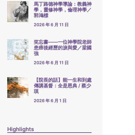
馬丁路德神學導論：教義神
學，靈修神學，倫理神學／
郭鴻標
2026 年 6 月 11 日
笑忘書——一位神學院老師
患癌後經歷的淚與愛／梁國
強
2026 年 6 月 11 日
【院長的話】能一生和到處
傳講基督：全是恩典 / 蔡少
琪
2026 年 6 月 1 日
Highlights