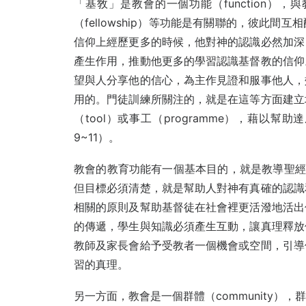
「基敎」是教會的一個功能（function），與教
（fellowship）等功能是有關聯的，彼此
信仰上經歷更多的時候，他對神的認識必然加深
產生作用，推動他更多的學習認識基督教的信仰
望與人分享他的信心，為主作見證和服事他人，
用的。門徒訓練所關注的，就是在這等方面建立
（tool）或事工（programme），藉
9~11）。
教會的教育功能有一個基本目的，就是教導聖經的
但目標必須清楚，就是幫助人對神有真確的認識
相關的原則及幫助基督徒在社會裡更活潑地活出
的傳遞，學生與知識必須產生互動，讓真理釋放
教師及家長會給予受教者一個機會或空間，引導
習的真理。
另一方面，教會是一個群體（community