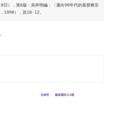
月18日），第6版：吳梓明編：〈邁向90年代的基督教宗
990），頁10-12。
7。
呂焯安
建道通訊123期