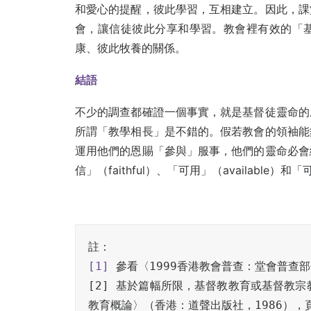
和愛心的提醒，彼此學習，互相建立。因此，課
會，讓信徒彼此分享和學習。教會裡有效的「
康、彼此牧養的關係。
結語
不少的調查都確證一個事實，就是基督徒靈命的
所謂「教學相長」是不錯的。假若教會的領袖能
運用他們的恩賜「參與」服事，他們的靈命必會
信」（faithful）、「可用」（available）和
[1]
 參看〈1999香港教會普查：堂會普查部
[2] 基於篇幅所限，基督教教育或基督教
教育概論〉（香港：道聲出版社，1986），