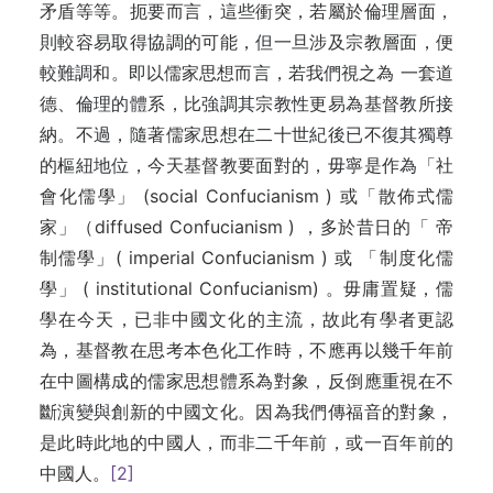
矛盾等等。扼要而言，這些衝突，若屬於倫理層面，
則較容易取得協調的可能，但一旦涉及宗教層面，便
較難調和。即以儒家思想而言，若我們視之為 一套道
德、倫理的體系，比強調其宗教性更易為基督教所接
納。不過，隨著儒家思想在二十世紀後已不復其獨尊
的樞紐地位，今天基督教要面對的，毋寧是作為「社
會化儒學」 (social Confucianism ) 或「散佈式儒
家」（diffused Confucianism ) ，多於昔日的「 帝
制儒學」( imperial Confucianism ) 或 「制度化儒
學」 ( institutional Confucianism) 。毋庸置疑，儒
學在今天，已非中國文化的主流，故此有學者更認
為，基督教在思考本色化工作時，不應再以幾千年前
在中圖構成的儒家思想體系為對象，反倒應重視在不
斷演變與創新的中國文化。因為我們傳福音的對象，
是此時此地的中國人，而非二千年前，或一百年前的
中國人。
[2]