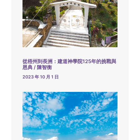
從梧州到長洲：建道神學院125年的挑戰與
恩典 / 陳智衡
2023 年 10 月 1 日