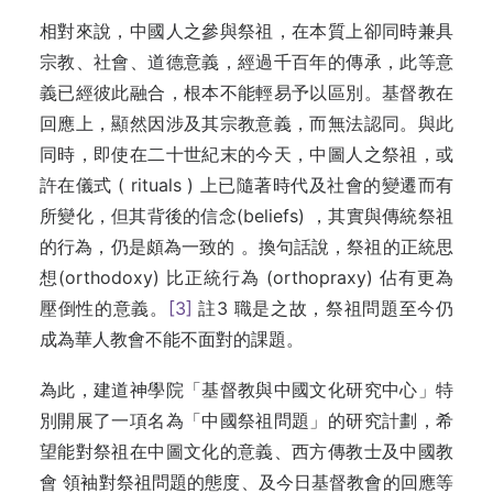
相對來說，中國人之參與祭祖，在本質上卻同時兼具
宗教、社會、道德意義，經過千百年的傳承，此等意
義已經彼此融合，根本不能輕易予以區別。基督教在
回應上，顯然因涉及其宗教意義，而無法認同。與此
同時，即使在二十世紀末的今天，中圖人之祭祖，或
許在儀式 ( rituals ) 上已隨著時代及社會的變遷而有
所變化，但其背後的信念(beliefs) ，其實與傳統祭祖
的行為，仍是頗為一致的 。換句話說，祭祖的正統思
想(orthodoxy) 比正統行為 (orthopraxy) 佔有更為
壓倒性的意義。
[3]
註3 職是之故，祭祖問題至今仍
成為華人教會不能不面對的課題。
為此，建道神學院「基督教與中國文化研究中心」特
別開展了一項名為「中國祭祖問題」的研究計劃，希
望能對祭祖在中圖文化的意義、西方傳教士及中國教
會 領袖對祭祖問題的態度、及今日基督教會的回應等