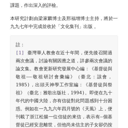
課題，作出深入的評檢。
本研究計劃由梁家麟博士及邢福增博士主持，將於一
九九七年中完成並收於「文化集刊」出版 。
[1]
 臺灣華人教會在近十年間，便先後召開過
兩次會議，討論有關因應之道，詳參兩次會議的
論文集。教會更新研究發展中心編：《基督徒與
敬祖——敬祖研討會彙編》（臺北：該會，
1985)，出頭天神學工作室編：《基督徒與祭
祖》（臺北：雅歌出版社，1994)。即使在九十
年代的中國大陸，亦有信徒對此問題感到十分困
惑。例如在一九九六年四月號的《天風》上，便
刊載了浙江松腸一位信徒的來信，表示有—個基
督徒已經安息離世，但他尚未信主的子女卻仍按