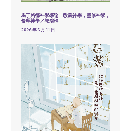
馬丁路德神學導論：教義神學，靈修神學，
倫理神學／郭鴻標
2026 年 6 月 11 日