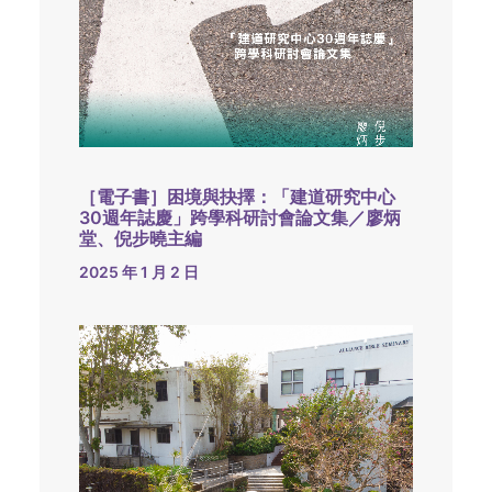
［電子書］困境與抉擇：「建道研究中心
30週年誌慶」跨學科研討會論文集／廖炳
堂、倪步曉主編
2025 年 1 月 2 日