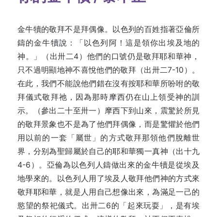
金牛犢的敬拜不是拜偶像。以色列的百姓指著亞倫所
鑄的金牛犢說：「以色列阿！這是領你出埃及地的
神。」（出卅二4）他們的口號仍是敬拜耶和華神，
只不過明顯地神不喜悅他們的敬拜（出卅二7-10）。
在此，我們不能說他們錯在沒有按耶和華所吩咐的敬
拜儀式敬拜祂，因為那時摩西仍在山上領受神的訓
示。（參出二十至卅一）摩西下到山來，震驚於所見
的敬拜景象也不是為了他們拜偶像，而是驚懼於他們
用以前的一套「屬世」的方式敬拜那領他們脫離世
界，分别為聖歸屬於自己的耶和華獨一真神（出十九
4-6）。亞倫為以色列人鑄做出來的金牛犢是從埃及
地學來的。以色列人用了埃及人敬拜他們神的方式來
敬拜耶和華，就是人用自己想像出來，為滿足一己的
慾望的祭祀儀式。出卅二6的「起來玩耍」，是有埃