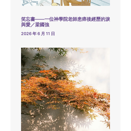
笑忘書——一位神學院老師患癌後經歷的淚
與愛／梁國強
2026 年 6 月 11 日