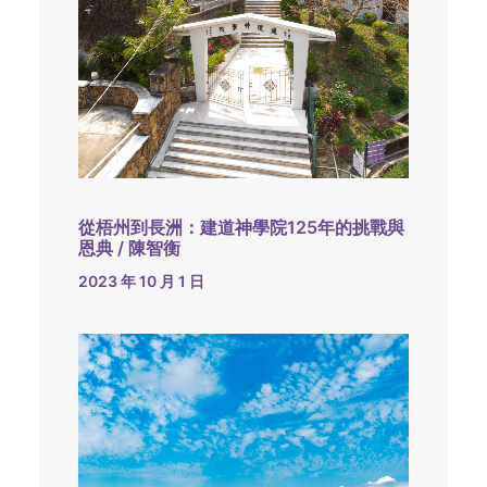
從梧州到長洲：建道神學院125年的挑戰與
恩典 / 陳智衡
2023 年 10 月 1 日