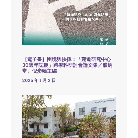
［電子書］困境與抉擇：「建道研究中心
30週年誌慶」跨學科研討會論文集／廖炳
堂、倪步曉主編
2025 年 1 月 2 日