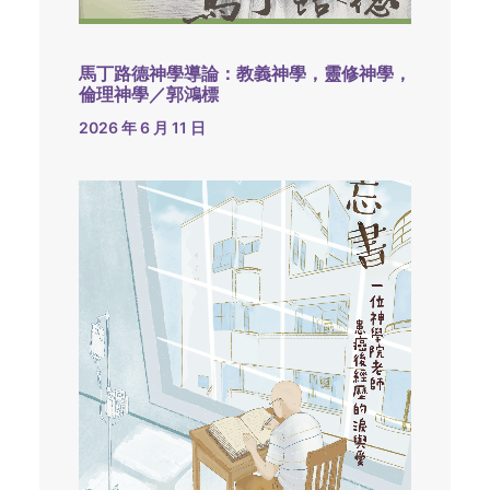
馬丁路德神學導論：教義神學，靈修神學，
倫理神學／郭鴻標
2026 年 6 月 11 日