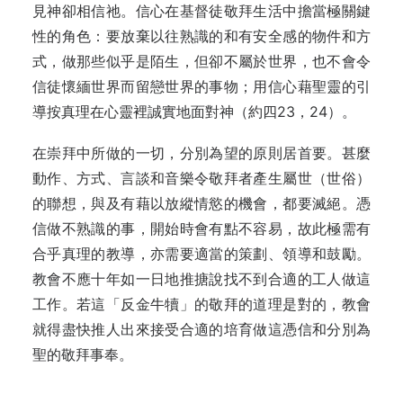
見神卻相信祂。信心在基督徒敬拜生活中擔當極關鍵
性的角色：要放棄以往熟識的和有安全感的物件和方
式，做那些似乎是陌生，但卻不屬於世界，也不會令
信徒懷緬世界而留戀世界的事物；用信心藉聖靈的引
導按真理在心靈裡誠實地面對神（約四23，24）。
在崇拜中所做的一切，分別為望的原則居首要。甚麼
動作、方式、言談和音樂令敬拜者產生屬世（世俗）
的聯想，與及有藉以放縱情慾的機會，都要滅絕。憑
信做不熟識的事，開始時會有點不容易，故此極需有
合乎真理的教導，亦需要適當的策劃、領導和鼓勵。
教會不應十年如一日地推搪說找不到合適的工人做這
工作。若這「反金牛犢」的敬拜的道理是對的，教會
就得盡快推人出來接受合適的培育做這憑信和分別為
聖的敬拜事奉。