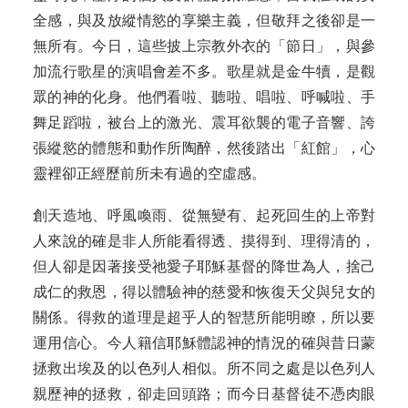
全感，與及放縱情慾的享樂主義，但敬拜之後卻是一
無所有。今日，這些披上宗教外衣的「節日」，與參
加流行歌星的演唱會差不多。歌星就是金牛犢，是觀
眾的神的化身。他們看啦、聽啦、唱啦、呼喊啦、手
舞足蹈啦，被台上的激光、震耳欲襲的電子音響、誇
張縱慾的體態和動作所陶醉，然後踏出「紅館」，心
靈裡卻正經歷前所未有過的空虛感。
創天造地、呼風喚雨、從無變有、起死回生的上帝對
人來說的確是非人所能看得透、摸得到、理得清的，
但人卻是因著接受祂愛子耶穌基督的降世為人，捨己
成仁的救恩，得以體驗神的慈愛和恢復天父與兒女的
關係。得救的道理是超乎人的智慧所能明瞭，所以要
運用信心。今人籍信耶穌體認神的情況的確與昔日蒙
拯救出埃及的以色列人相似。所不同之處是以色列人
親歷神的拯救，卻走回頭路；而今日基督徒不憑肉眼