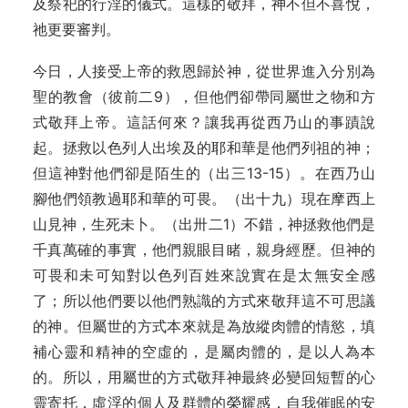
及祭祀的行淫的儀式。這樣的敬拜，神不但不喜悅，
祂更要審判。
今日，人接受上帝的救恩歸於神，從世界進入分別為
聖的教會（彼前二9），但他們卻帶同屬世之物和方
式敬拜上帝。這話何來？讓我再從西乃山的事蹟說
起。拯救以色列人出埃及的耶和華是他們列祖的神；
但這神對他們卻是陌生的（出三13-15）。在西乃山
腳他們領教過耶和華的可畏。（出十九）現在摩西上
山見神，生死未卜。（出卅二1）不錯，神拯救他們是
千真萬確的事實，他們親眼目睹，親身經歷。但神的
可畏和未可知對以色列百姓來說實在是太無安全感
了；所以他們要以他們熟識的方式來敬拜這不可思議
的神。但屬世的方式本來就是為放縱肉體的情慾，填
補心靈和精神的空虛的，是屬肉體的，是以人為本
的。所以，用屬世的方式敬拜神最終必變回短暫的心
靈寄托，虛浮的個人及群體的榮耀感，自我催眠的安