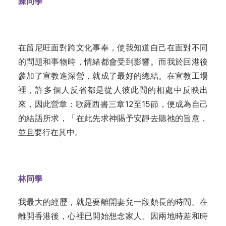
陳同學
在留尼旺面對跨文化事奉，使我知道自己在面對不同
的問題和事物時，情緒都會受到影響。而我於回港後
參加了宣教進深營，就成了最好的總結。在宣教工場
裡，許多個人反省都是從人彼此間的相處中反映出
來，因此營章：歌羅西書三章12至15節，便成為自己
的結語所求，「在此先求神賜予安靜去聽祂的旨意，
並且要行在其中。
林同學
我最大的經歷，就是要離開妻兒一段頗長的時間。在
離開香港後，心裡已開始想念家人。因兩地時差和時