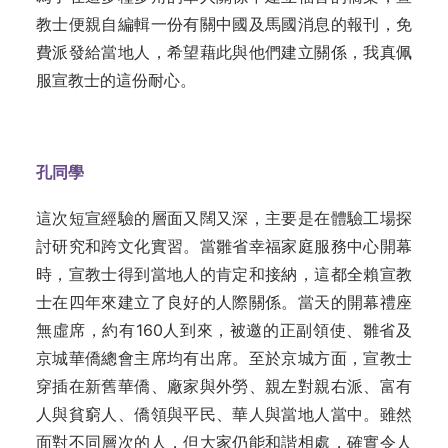
教士便親自編輯一份有關中國及馬國消息的報刊，免
費派發給當地人，希望藉此與他們建立關係，我真佩
服宣教士的這份耐心。
孔同學
這次短宣經驗的層面又闊又深，主要是在體驗工場探
討研究和跨文化實習。當雛省幸福家庭服務中心開幕
時，宣教士得到當地人的肯定和接納，這都全賴宣教
士在四年來建立了良好的人際關係。當天的開幕禮座
無虛席，約有160人到來，被邀的正副領使、雛省及
京城華僑總會主席均有出席。至於京城方面，宣教士
穿插在新舊華僑、廠家與外勞、親左對親右派、富有
人與貧窮人、僑領與平民、華人與當地人當中。雖然
面對不同層次的人，但大家仍能和諧相處，確實令人