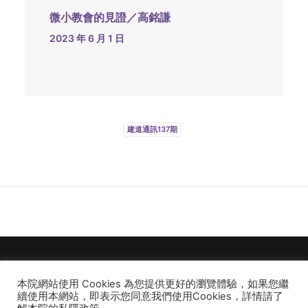
微小教會的見證／高銘謙
2023 年 6 月 1 日
建道通訊137期
本院網站使用 Cookies 為您提供更好的瀏覽體驗，如果您繼
© 2026 建道神學院Alliance Bible Seminary. All rights reserved
續使用本網站，即表示您同意我們使用Cookies，詳情請了