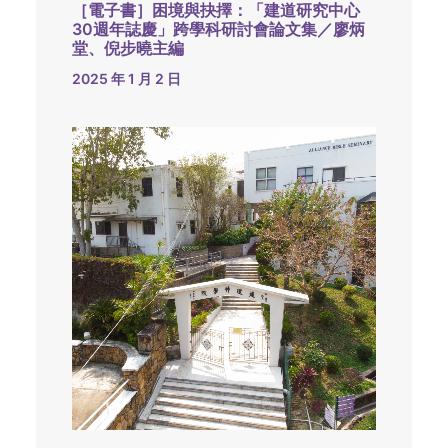
［電子書］困境與抉擇：「建道研究中心
30週年誌慶」跨學科研討會論文集／廖炳
堂、倪步曉主編
2025 年 1 月 2 日