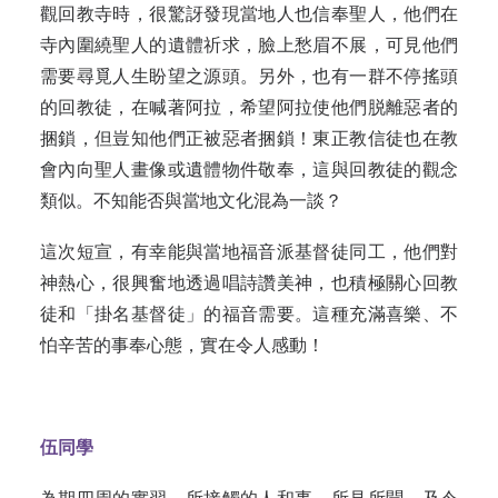
觀回教寺時，很驚訝發現當地人也信奉聖人，他們在
寺內圍繞聖人的遺體祈求，臉上愁眉不展，可見他們
需要尋覓人生盼望之源頭。另外，也有一群不停搖頭
的回教徒，在喊著阿拉，希望阿拉使他們脱離惡者的
捆鎖，但豈知他們正被惡者捆鎖！東正教信徒也在教
會內向聖人畫像或遺體物件敬奉，這與回教徒的觀念
類似。不知能否與當地文化混為一談？
這次短宣，有幸能與當地福音派基督徒同工，他們對
神熱心，很興奮地透過唱詩讚美神，也積極關心回教
徒和「掛名基督徒」的福音需要。這種充滿喜樂、不
怕辛苦的事奉心態，實在令人感動！
伍同學