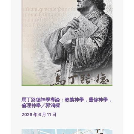
馬丁路德神學導論：教義神學，靈修神學，
倫理神學／郭鴻標
2026 年 6 月 11 日