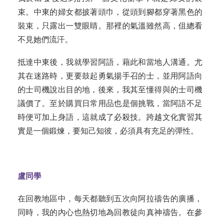
束。中東的婦女都披著頭巾，從頭到腳都穿著黑色的
裝束，只露出一雙眼睛。那裡的氣溫雖然高，伹總看
不見她們流汗。
抵達中東後，我就學習阿語，藉此和當地人溝通。尤
其在迷路時，更要鼓起勇氣揚手召的士，並用阿語向
的士司機說出目的地，後來，我其至懂得與的士司機
議價了。至於購買日常用品也是個挑戰，當阿語不足
時便可加上身語，這就成了必殺技。跨越文化實習其
實是一個鍛煉，要知己知彼，必須具有充足的彈性。
盧同學
在回教地區中，每天都聽到五次向阿拉禱告的廣播，
同時，我的內心也熱切地為回教徒向真神禱告。在參