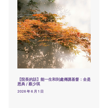
【院長的話】能一生和到處傳講基督：全是
恩典 / 蔡少琪
2026 年 6 月 1 日