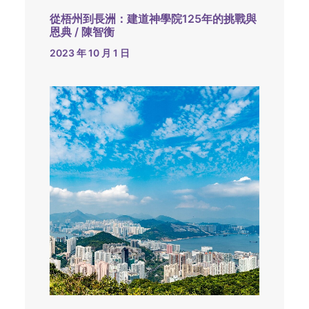
從梧州到長洲：建道神學院125年的挑戰與
恩典 / 陳智衡
2023 年 10 月 1 日