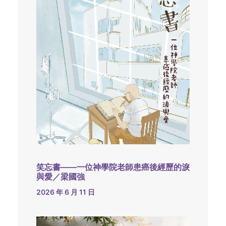
笑忘書——一位神學院老師患癌後經歷的淚
與愛／梁國強
2026 年 6 月 11 日