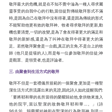
敬拜最大的危機,就是在不知不覺中淪為一種人尋求屬
靈享受的自我中心的行動,當信徒對傳統敬拜形式不滿
時,是因為自己在敬拜中沒有得著,還是因為傳統的形式
不能幫助他更有效的敬拜神。牧者尋求敬拜的更新,動
機也要清楚,一切的改變,是為了會友得著更大的滿足和
敬拜的新鮮感,還是為了叫神在敬拜中得著更大的滿
足。若然敬拜聚會是一台戲,真正的主角,不是台上的牧
師 (他只是提場的人),而是每一位參加敬拜的信徒;神
是觀眾、是領受者,也是評論者。
三.
由聚會到生活方式的敬拜
敬拜不但是一套禮儀所規範的一個聚會,更加是一種聖
潔生活方式所流露出來的見證,因此詩人如此提醒我們:
「要將耶和華的名所當得的榮耀歸給他,拿供物來進入
他的院宇,當以聖潔的妝飾敬拜耶和華…。」(詩
96:8,9)。歸榮耀給神和在聖潔的行為敬拜神,則是一