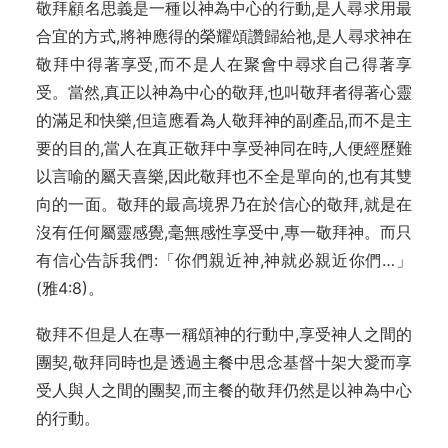
敬拜顧名思義是一種以神為中心的行動,是人尋求用最
合宜的方式,將神應得的榮耀頌讚歸給祂,是人尋求神在
敬拜中得著享受,而不是人在聚會中尋求自己得著享
受。當然,真正以神為中心的敬拜,也叫敬拜者得著心靈
的滿足和快樂,但這應看為人敬拜神的副產品,而不是主
要的目的,當人在真正敬拜中享受神同在時,人便經歷難
以言喻的屬天喜樂,因此敬拜也不全是單向的,也有其雙
向的一面。敬拜的最高境界乃在於信心的敬拜,就是在
沒有任何屬靈感覺,毫無感性享受中,專一敬拜神。而只
有信心告訴我們:「你們親近神,神就必親近你們…」
(雅4:8)。
敬拜不但是人在專一稱頌神的行動中,享受神人之間的
團契,敬拜同時也是透過主餐中思念基督十架大愛而享
受人與人之間的團契,而主餐的敬拜仍然是以神為中心
的行動。