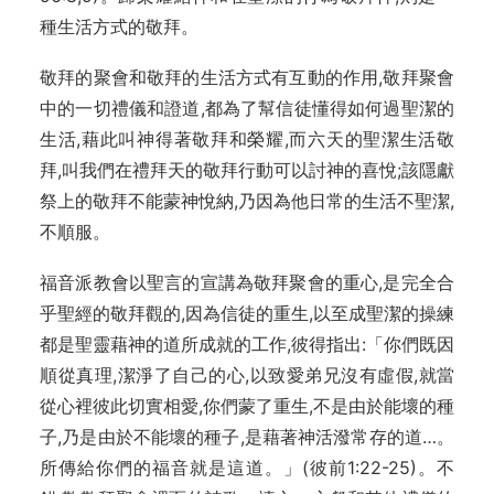
種生活方式的敬拜。
敬拜的聚會和敬拜的生活方式有互動的作用,敬拜聚會
中的一切禮儀和證道,都為了幫信徒懂得如何過聖潔的
生活,藉此叫神得著敬拜和榮耀,而六天的聖潔生活敬
拜,叫我們在禮拜天的敬拜行動可以討神的喜悅;該隱獻
祭上的敬拜不能蒙神悅納,乃因為他日常的生活不聖潔,
不順服。
福音派教會以聖言的宣講為敬拜聚會的重心,是完全合
乎聖經的敬拜觀的,因為信徒的重生,以至成聖潔的操練
都是聖靈藉神的道所成就的工作,彼得指出:「你們既因
順從真理,潔淨了自己的心,以致愛弟兄沒有虛假,就當
從心裡彼此切實相愛,你們蒙了重生,不是由於能壞的種
子,乃是由於不能壞的種子,是藉著神活潑常存的道…。
所傳給你們的福音就是這道。」(彼前1:22-25)。不