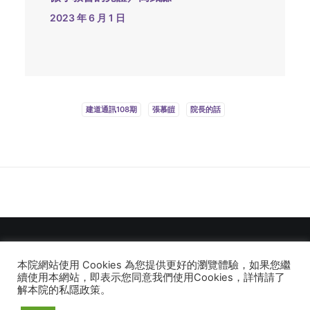
2023 年 6 月 1 日
建道通訊108期
張慕皚
院長的話
本院網站使用 Cookies 為您提供更好的瀏覽體驗，如果您繼
© 2026 建道神學院Alliance Bible Seminary. All rights reserved
續使用本網站，即表示您同意我們使用Cookies，詳情請了
解本院的私隱政策。