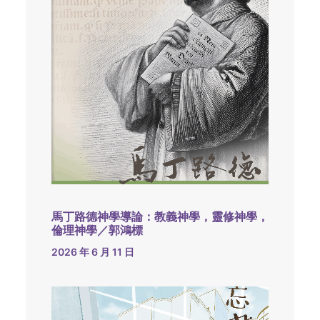
馬丁路德神學導論：教義神學，靈修神學，
倫理神學／郭鴻標
2026 年 6 月 11 日