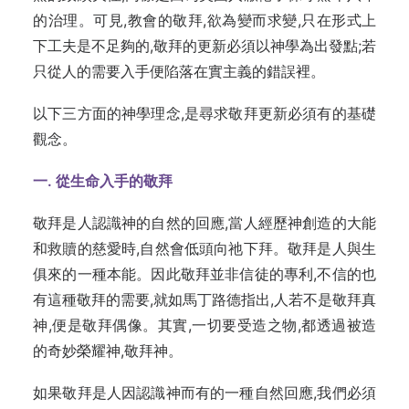
的治理。可見,教會的敬拜,欲為變而求變,只在形式上
下工夫是不足夠的,敬拜的更新必須以神學為出發點;若
只從人的需要入手便陷落在實主義的錯誤裡。
以下三方面的神學理念,是尋求敬拜更新必須有的基礎
觀念。
一.
從生命入手的敬拜
敬拜是人認識神的自然的回應,當人經歷神創造的大能
和救贖的慈愛時,自然會低頭向祂下拜。敬拜是人與生
俱來的一種本能。因此敬拜並非信徒的專利,不信的也
有這種敬拜的需要,就如馬丁路德指出,人若不是敬拜真
神,便是敬拜偶像。其實,一切要受造之物,都透過被造
的奇妙榮耀神,敬拜神。
如果敬拜是人因認識神而有的一種自然回應,我們必須