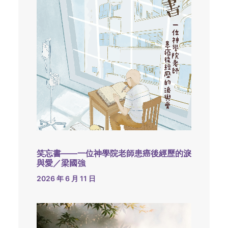
笑忘書——一位神學院老師患癌後經歷的淚
與愛／梁國強
2026 年 6 月 11 日