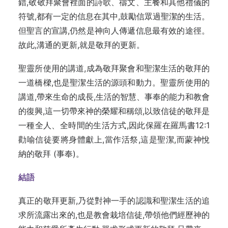
錯,敬敬拜聚會裡面的詩歌、禱文、主餐和其他禮儀的
符號,都有一定的信息在其中,鼓勵信眾過聖潔的生活。
但聖言的宣講,仍然是神向人傳遞信息最有效的途徑。
故此,溝通的更新,就是敬拜的更新。
聖靈所使用的講道,成為敬拜聚會和聖潔生活的敬拜的
一道橋樑,也是聖潔生活的源頭和動力。聖靈所使用的
講道,帶來生命的成長,生活的智慧、事奉的能力和教會
的復興,這一切帶來神的榮耀和稱頌,以致信徒的敬拜是
一種全人、全時間的生活方式,因此保羅在羅馬書12:1
勸喻信徒要將身體獻上,當作活祭,這是聖潔,而蒙神悅
納的敬拜 (事奉)。
結語
真正的敬拜更新,乃從對神一手的認識和聖潔生活的追
求所流露出來的,也是教會栽培信徒,帶領他們經歷神的