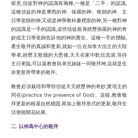
留意,信徒對神的認識有兩種,一種是「二手」的認識,
這種信徒的神是摩西的神、保羅的神、牧師的神、主
日學老師的神,又或是神學教科書裡面的神,另一種對神
的認識是一手的認識,這些信徒親身經歷保羅的神的奇
妙或主日學老師告訴他的神的實在。這種一手的體驗,
產生敬拜的真誠和更新,就如一位在加拿大信主的大陸
學者,經歷主救贖的大恩後,天天在家中歡欣流淚,等待
主日來臨,可以返教會與弟兄姊妹一同敬拜神,這就是生
命更新所帶來的敬拜。
教會必須栽培和帶領信徒天天經歷神的奇妙,實現主的
同在(practice the presence of God)。這樣,教會敬
拜更新的根基自然穩固,再加上敬拜形式的更新,敬拜生
活便能開花結果。
二.
以神爲中心的敬拜