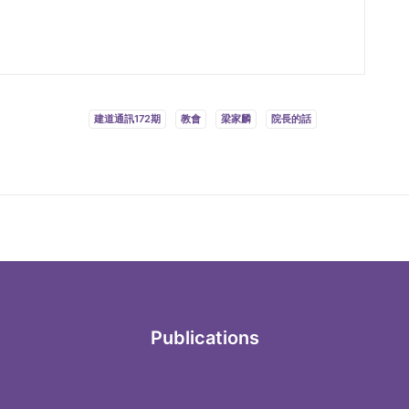
建道通訊172期
教會
梁家麟
院長的話
Publications