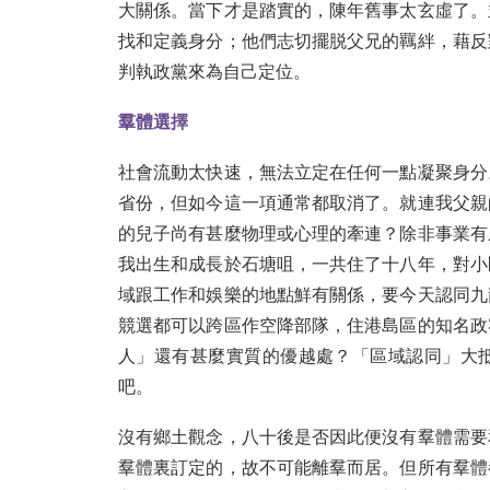
大關係。當下才是踏實的，陳年舊事太玄虛了。
找和定義身分；他們志切擺脱父兄的羈絆，藉反
判執政黨來為自己定位。
羣體選擇
社會流動太快速，無法立定在任何一點凝聚身分
省份，但如今這一項通常都取消了。就連我父親
的兒子尚有甚麼物理或心理的牽連？除非事業有
我出生和成長於石塘咀，一共住了十八年，對小
域跟工作和娛樂的地點鮮有關係，要今天認同九
競選都可以跨區作空降部隊，住港島區的知名政
人」還有甚麼實質的優越處？「區域認同」大
吧。
沒有鄉土觀念，八十後是否因此便沒有羣體需要
羣體裏訂定的，故不可能離羣而居。但所有羣體