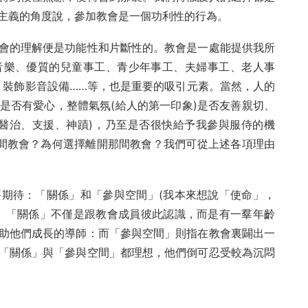
主義的角度說，參加教會是一個功利性的行為。
會的理解便是功能性和片斷性的。教會是一處能提供我所
音樂、優質的兒童事工、青少年事工、夫婦事工、老人事
、裝飾影音設備……等，也是重要的吸引元素。當然，人的
是否有愛心，整體氣氛(給人的第一印象)是否友善親切、
醫治、支援、神蹟)，乃至是否很快給予我參與服侍的機
間教會？為何選擇離開那間教會？我們可從上述各項理由
期待：「關係」和「參與空間」(我本來想說「使命」，
。「關係」不僅是跟教會成員彼此認識，而是有一羣年齡
助他們成長的導師：而「參與空間」則指在教會裏闢出一
「關係」與「參與空間」都理想，他們倒可忍受較為沉悶