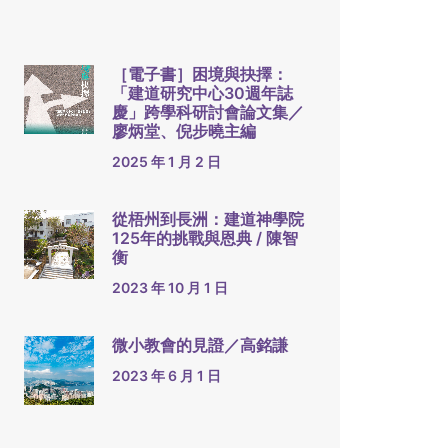
［電子書］困境與抉擇：
「建道研究中心30週年誌
慶」跨學科研討會論文集／
廖炳堂、倪步曉主編
2025 年 1 月 2 日
從梧州到長洲：建道神學院
125年的挑戰與恩典 / 陳智
衡
2023 年 10 月 1 日
微小教會的見證／高銘謙
2023 年 6 月 1 日