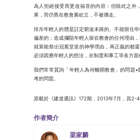
為人拒絕接受而更改福音的內容：但除此之外
果，而仍舊在教會裏屹立，不被挪走。
排斥年輕人的體是註定窮途末路的。不能留住年
偏差的；造成攔阻年輕人留在教會的任何理由，
就算能祭出冠冕堂皇的神學理由，再正義的都還
必須因應年輕人的想法，在制度和事工等各方面
我們常常質詢「年輕人為何離開教會」的問題•
考的問題。
原載於
《建道通訊》172期，2013年7月，頁2-
作者簡介
梁家麟