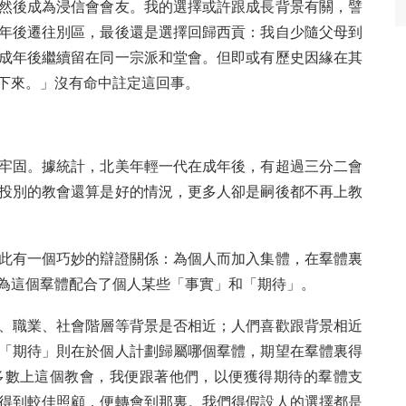
然後成為浸信會會友。我的選擇或許跟成長背景有關，譬
年後遷往別區，最後還是選擇回歸西貢：我自少隨父母到
成年後繼續留在同一宗派和堂會。但即或有歷史因緣在其
下來。」沒有命中註定這回事。
牢固。據統計，北美年輕一代在成年後，有超過三分二會
投別的教會還算是好的情況，更多人卻是嗣後都不再上教
此有一個巧妙的辯證關係：為個人而加入集體，在羣體裏
為這個羣體配合了個人某些「事實」和「期待」。
、職業、社會階層等背景是否相近；人們喜歡跟背景相近
「期待」則在於個人計劃歸屬哪個羣體，期望在羣體裏得
多數上這個教會，我便跟著他們，以便獲得期待的羣體支
得到較佳照顧，便轉會到那裏。我們得假設人的選擇都是