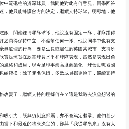
位中流砥柱的資深球員，我問他對此有何意見。同學回答
迷，他只能擁護會方的決定，繼續支持球隊。明顯地，他
吃飯，問他鍾情哪隊球隊，他說沒有固定一隊，哪隊踢得
評述員得保持中立，不偏幫任何一隊。他說同事中也有支
毫無道理的行為，要是生長或居住於英國某城市，支持所
欣賞足球旨在欣賞球員水平和球隊表現，當然是表現出色
的風格和成員，現今足球事業高度商業化，球會動輒被國
也給轉換；除了隊名保留，多數成員都更換了，繼續支持
格改變了，繼續支持的理據何在？這是我過去沒曾想過的
和吸引力，既無須刻意歸屬，亦不會篤定繼承。他們甚少
由當下和最近的將來決定的，卻與「我從哪裏來」沒有太