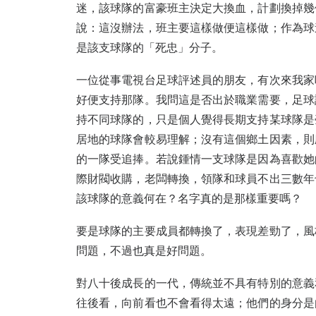
迷，該球隊的富豪班主決定大換血，計劃換掉幾
說：這沒辦法，班主要這樣做便這樣做；作為球
是該支球隊的「死忠」分子。
一位從事電視台足球評述員的朋友，有次來我家
好便支持那隊。我問這是否出於職業需要，足球
持不同球隊的，只是個人覺得長期支持某球隊是
居地的球隊會較易理解；沒有這個鄉土因素，則
的一隊受追捧。若說鍾情一支球隊是因為喜歡她
際財閥收購，老闆轉換，領隊和球員不出三數年
該球隊的意義何在？名字真的是那樣重要嗎？
要是球隊的主要成員都轉換了，表現差勁了，風
問題，不過也真是好問題。
對八十後成長的一代，傳統並不具有特別的意義
往後看，向前看也不會看得太遠；他們的身分是