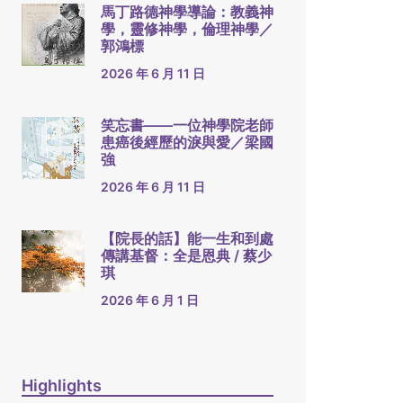
馬丁路德神學導論：教義神
學，靈修神學，倫理神學／
郭鴻標
2026 年 6 月 11 日
笑忘書——一位神學院老師
患癌後經歷的淚與愛／梁國
強
2026 年 6 月 11 日
【院長的話】能一生和到處
傳講基督：全是恩典 / 蔡少
琪
2026 年 6 月 1 日
Highlights