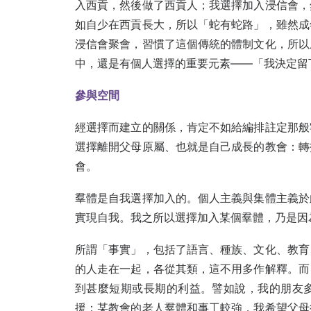
入西貢，然後做了西貢人；我選擇加入浸信會，
如自少在西貢長大，所以「蛇有蛇路」，雖然成
浸信會聚會，習慣了這個傳統的體制文化，所以
中，還是有個人選擇的重要元素——「我決定留
參與空間
經選擇而建立的關係，肯定不如給編排註定那般
選擇離開父母原屬、也就是自己成長的教會：轉
會。
羣體是自我選擇加入的。個人主義與集體主義於
實現自我。我之所以選擇加入某個羣體，乃是因
所謂「事實」，包括了語言、種族、文化、教育
的人走在一起，各從其類，這不用多作解釋。而
到甚麼短期或長期的利益。譬如說，我的朋友
援：某教會的老人羣體和事工較強，我希望父母