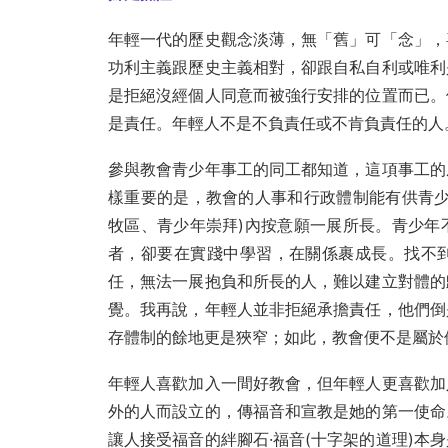
年輕一代的歷史觀念淡薄，無「舊」可「念」，
功利主義跟歷史主義相對，卻跟自私自利或唯利
是拒絕沒經個人同意而被強行安排的位置而已。
是責任。年輕人不是不負責任或不肯負責任的人
參與教會青少年事工的同工都知道，這項事工的
樣重要的是，教會的人事和行政體制能有供青少
牧區、青少年崇拜)內按意願一展所長。青少年
者，卻要在實踐中學習，在關係裹成長。找不
任，無法一展抱負和所長的人，難以建立對體的
覺。我再說，年輕人並非拒絕承擔責任，他們倒
存體制的餘地更是狹窄；如此，教會便不是屬於
年輕人喜歡加入一間好教會，但年輕人更喜歡加
外的人而設立的，傳福音和宣教是她的第一使命
讓人接受福音的絆腳石·福音(十字架的道理)本