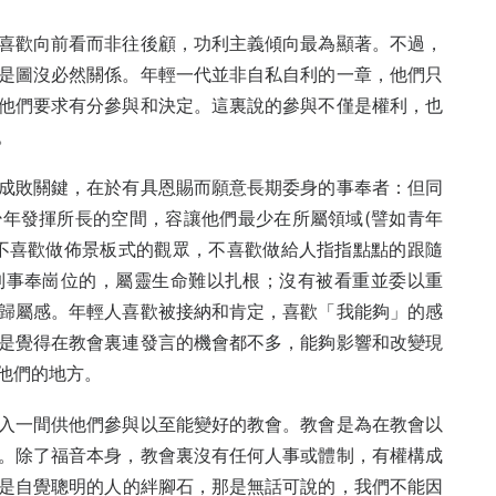
喜歡向前看而非往後顧，功利主義傾向最為顯著。不過，
是圖沒必然關係。年輕一代並非自私自利的一章，他們只
他們要求有分參與和決定。這裏說的參與不僅是權利，也
。
成敗關鍵，在於有具恩賜而願意長期委身的事奉者：但同
年發揮所長的空間，容讓他們最少在所屬領域(譬如青年
不喜歡做佈景板式的觀眾，不喜歡做給人指指點點的跟隨
到事奉崗位的，屬靈生命難以扎根；沒有被看重並委以重
歸屬感。年輕人喜歡被接納和肯定，喜歡「我能夠」的感
是覺得在教會裏連發言的機會都不多，能夠影響和改變現
他們的地方。
入一間供他們參與以至能變好的教會。教會是為在教會以
。除了福音本身，教會裏沒有任何人事或體制，有權構成
身是自覺聰明的人的絆腳石，那是無話可說的，我們不能因