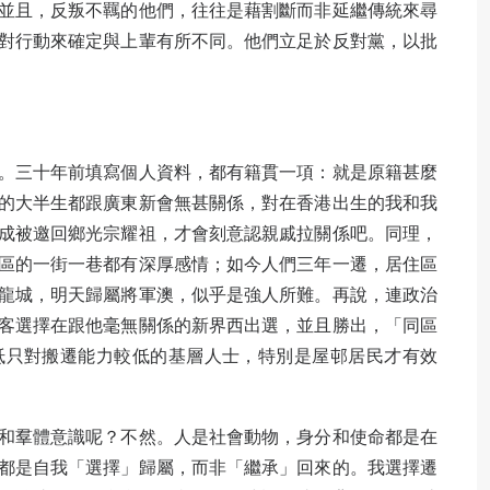
並且，反叛不羈的他們，往往是藉割斷而非延繼傳統來尋
對行動來確定與上輩有所不同。他們立足於反對黨，以批
。三十年前填寫個人資料，都有籍貫一項：就是原籍甚麼
的大半生都跟廣東新會無甚關係，對在香港出生的我和我
成被邀回鄉光宗耀祖，才會刻意認親戚拉關係吧。同理，
區的一街一巷都有深厚感情；如今人們三年一遷，居住區
龍城，明天歸屬將軍澳，似乎是強人所難。再說，連政治
客選擇在跟他毫無關係的新界西出選，並且勝出，「同區
抵只對搬遷能力較低的基層人士，特別是屋邨居民才有效
和羣體意識呢？不然。人是社會動物，身分和使命都是在
都是自我「選擇」歸屬，而非「繼承」回來的。我選擇遷