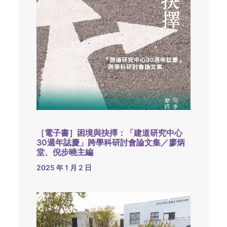
［電子書］困境與抉擇：「建道研究中心
30週年誌慶」跨學科研討會論文集／廖炳
堂、倪步曉主編
2025 年 1 月 2 日