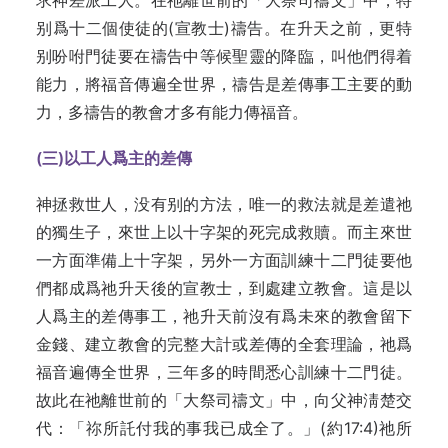
求神差派工人。在祂離世前的「大祭司禱文」中，特
别爲十二個使徒的(宣教士)禱告。在升天之前，更特
别吩咐門徒要在禱告中等候聖靈的降臨，叫他們得着
能力，將福音傳遍全世界，禱告是差傳事工主要的動
力，多禱告的教會才多有能力傳福音。
(
三)
以工人爲主的差傳
神拯救世人，没有别的方法，唯一的救法就是差遣祂
的獨生子，來世上以十字架的死完成救贖。而主來世
一方面準備上十字架，另外一方面訓練十二門徒要他
們都成爲祂升天後的宣教士，到處建立教會。這是以
人爲主的差傳事工，祂升天前沒有爲未來的教會留下
金錢、建立教會的完整大計或差傳的全套理論，祂爲
福音遍傳全世界，三年多的時間悉心訓練十二門徒。
故此在祂離世前的「大祭司禱文」中，向父神淸楚交
代：「祢所託付我的事我已成全了。」(約17:4)祂所