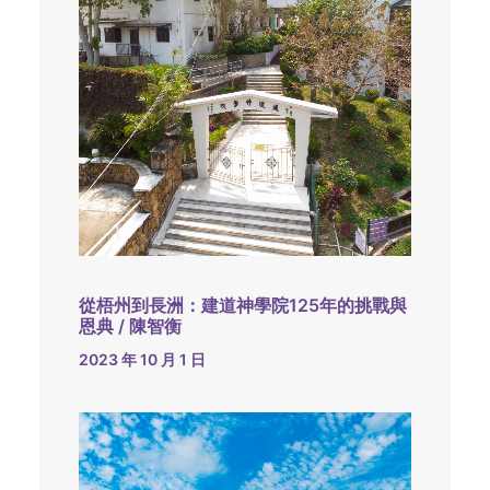
從梧州到長洲：建道神學院125年的挑戰與
恩典 / 陳智衡
2023 年 10 月 1 日