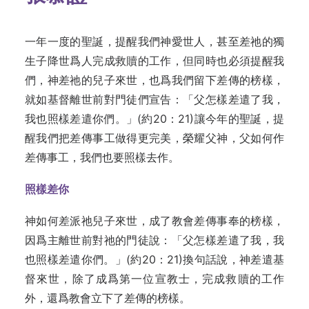
一年一度的聖誕，提醒我們神愛世人，甚至差祂的獨
生子降世爲人完成救贖的工作，但同時也必須提醒我
們，神差祂的兒子來世，也爲我們留下差傳的榜樣，
就如基督離世前對門徒們宣告：「父怎樣差遣了我，
我也照樣差遣你們。」(約20：21)讓今年的聖誕，提
醒我們把差傳事工做得更完美，榮耀父神，父如何作
差傳事工，我們也要照樣去作。
照樣差你
神如何差派祂兒子來世，成了教會差傳事奉的榜樣，
因爲主離世前對祂的門徒說：「父怎樣差遣了我，我
也照樣差遣你們。」(約20：21)換句話說，神差遣基
督來世，除了成爲第一位宣教士，完成救贖的工作
外，還爲教會立下了差傳的榜樣。