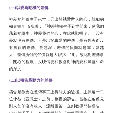
(—)
以愛爲動機的差傳
神差祂的獨生子來世，乃出於祂愛世人的心，就如約
翰壹書4：9所說：「神差祂獨生子到世間來，使我們
藉着祂得生，神愛我們的心，在此就顯明了。」没有
愛就沒有差傳。不是出於真愛的差傳，是有外表而没
有實質的差傳。愛越深，差傳的負擔就越重；愛越
大，差傳所付的代價就越大(約3：16)。故此對差傳事
工關心的程度，反映信徒和教會對神的愛和屬靈生命
的深度。
(
二)
以禱告爲動力的差傳
禱告是教會在差傳事工上得能力的途徑。主揀選十二
位使徒（宣教士）之前，整夜的禱告。當祂在各處見
到人如羊沒有牧人，流離困苦，立刻教導門徒禱告，