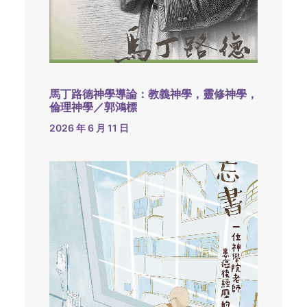
馬丁路德神學導論：教義神學，靈修神學，
倫理神學／郭鴻標
2026 年 6 月 11 日