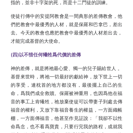
指的，並非十字架的死，而是十二門徒的訓練。
使徒行傳中的安提阿教會是一間典形的差傳教會，他
們把教會中最優秀的人材，就是保羅和巴拿巴，差出
去。今天的教會也應把教會中最優秀的人材差出去，
才能完成基督的大使命。
(
四)
以不惜任何犧牲爲代價的差傳
神的差傳，就是將祂最心愛、獨一的兒子賜給世人 。
基督來世時，將祂一切最好的獻給神，放下世上一切
的享受，連枕首的地方都沒有，最後擺上自己的生
命，爲我們成全救贖。保羅被神重用，也因爲他在福
音的事工上肯犧牲，祂放棄使徒可以帶妻子到處去傳
福音的權利，又放下靠福音養生的權益，一方面織帳
棚，一方面傳福音，他甚至作見証說：「我卻不以性
命爲念，也不看爲寶貴，只要行完我的路程，成就我