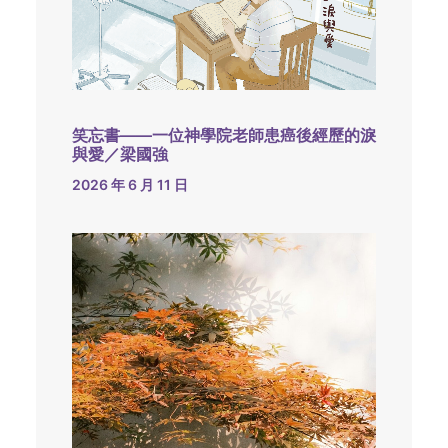
笑忘書——一位神學院老師患癌後經歷的淚
與愛／梁國強
2026 年 6 月 11 日