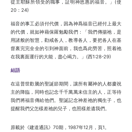
從主耶穌所領受的職事，証明神恩惠的福音。」(使
20：24)
福音的事工必須付代價，因為神爲福音已經付上最大
的代價，就如神藉保羅勉勵我們：「我們傳揚祂，是
用諸般的智慧，勸戒各人，教導各人，要把各人在基
督裏完完全全的引到神面前，我也爲此勞苦，照着祂
在我裏面運行的大能，盡心竭力。」(西1:28-29)
結語
在這普世歡騰的聖誕節期間，讓所有屬神的人都慶祝
主的降臨，同時也記念千千萬萬未信主的人，正等待
我們將福音傳給他們。聖誕記念神差祂的獨生子，也
提醒我們父怎樣差祂的兒子，也照樣差遺我們。
原載於《建道通訊》70期，1987年12月，頁1。