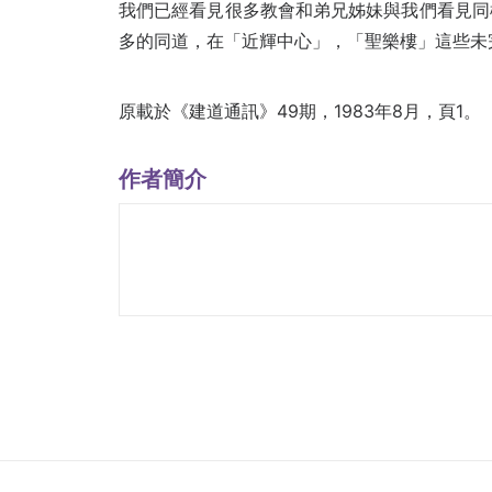
我們已經看見很多教會和弟兄姊妹與我們看見同
多的同道，在「近輝中心」，「聖樂樓」這些未
原載於《建道通訊》49期，1983年8月，頁1。
作者簡介
張慕皚
前院長