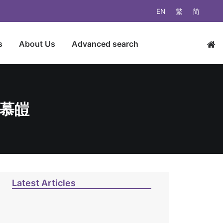
EN
繁
简
s
About Us
Advanced search
張慕皚
Latest Articles
馬丁路德神學導論：教義神
學，靈修神學，倫理神學／