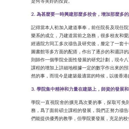
是何等美好的投資。
2.
為甚麼要一時興建那麼多校舍，增加那麼多的
記得當本人初加入建道事奉，前任院長及現任院
樂系的成立，乃建道當前之急務，很多校友和愛
經過院方同工多次禱告及研究後，釐定了一套十
圖書館等多方面的配搭，作出了逐步的和週詳的
則師作一個學院全面性發展的研究計劃，現今八
課程的增加上詳細地根據一定的數字作出來的預
然的事，而現今是建築最適當的時候，以後香港
3.
學院集中精神和力量在建築上，師資的發展和
學院一直視院舍的擴充爲次要的事，探取可免
務，爲了面前碩士課程的發展，我們正努力禱告
們能提供優秀的教學，但學院要發展，充足的校