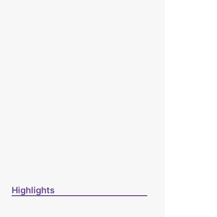
郭鴻標
2026 年 6 月 11 日
笑忘書——一位神學院老師
患癌後經歷的淚與愛／梁國
強
2026 年 6 月 11 日
【院長的話】能一生和到處
傳講基督：全是恩典 / 蔡少
琪
2026 年 6 月 1 日
Highlights