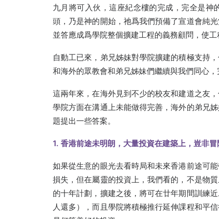
九月將可入伙，這座紀念樓的完成，完全是神
頭，乃是神的開始，祂爲我們預備了宣道會純光
並答應成爲學院整個擴建工程的義務顧問，使工
自動工已來，弟兄姊妹對學院擴建的積極支持，
和海外的眾教會和弟兄姊妹們繼續與我們同心，
這兩年來，在海外見到不少的校友和建道之友，
學院方面在溝通上未能做得完善，海外的弟兄姊
題提出一些答案。
1.
香港前途未明朗，大量投資在建築上，豈非冒
如果從生意的眼光去看時局和未來香港前途可能
損失，但在屬靈的投資上，我們看的，不是物質
的十年計劃，擴建之後，將可在廿年期間訓練近
人還多），而且學院將積極推行延伸課程和平信