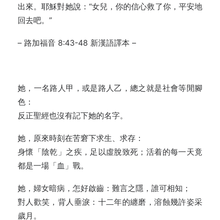
出來。耶穌對她說：“女兒，你的信心救了你，平安地
回去吧。”
– 路加福音
8:43-48
新漢語譯本 –
她，一名路人甲，或是路人乙，總之就是社會等閒腳
色：
反正聖經也沒有記下她的名字。
她，原來時刻在苦窘下求生、求存：
身懷「陰乾」之疾，足以虛脫致死；活着的每一天竟
都是一場「血」戰。
她，婦女暗病，怎好啟齒：難言之隱，誰可相知；
對人歡笑，背人垂淚：十二年的纏磨，溶蝕幾許姿采
歲月。