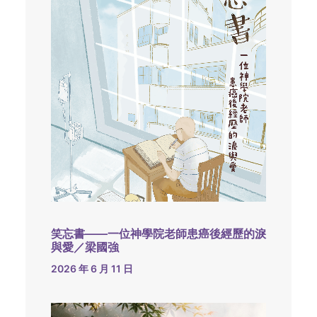
笑忘書——一位神學院老師患癌後經歷的淚
與愛／梁國強
2026 年 6 月 11 日