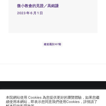
微小教會的見證／高銘謙
2023 年 6 月 1 日
建道通訊167期
本院網站使用 Cookies 為您提供更好的瀏覽體驗，如果您繼
© 2026 建道神學院Alliance Bible Seminary. All rights reserved
續使用本網站，即表示您同意我們使用Cookies，詳情請了