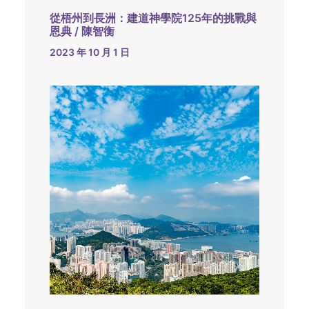
從梧州到長洲：建道神學院125年的挑戰與
恩典 / 陳智衡
2023 年 10 月 1 日