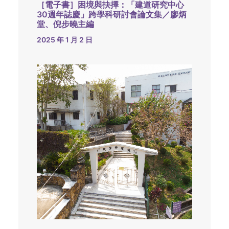
［電子書］困境與抉擇：「建道研究中心
30週年誌慶」跨學科研討會論文集／廖炳
堂、倪步曉主編
2025 年 1 月 2 日