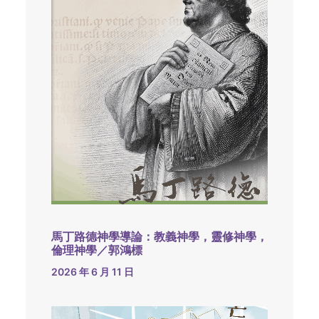
馬丁路德神學導論：教義神學，靈修神學，
倫理神學／郭鴻標
2026 年 6 月 11 日