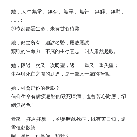
她，人生無常、無奈、無辜、無告、無解、無助、
……；
卻依然熱愛生命，未有甘心待斃。
她，傾盡所有，遍訪名醫，屢敗屢試。
頑強的生命力，不屈的生存意志，叫人肅然起敬。
她，懷過一次又一次盼望，遇上一重又一重失望；
生存與死亡之間的迂迴，是一擊又一擊的挫傷。
她，可會是你的身影？
信仰生命有諱疾忌醫的致死暗病，也曾苦心對應，卻
總無起色！
看來「好眉好貌」，卻是暗藏死症，既有苦自知，還
需強顏歡笑。
喔，是她，也是你，和我？