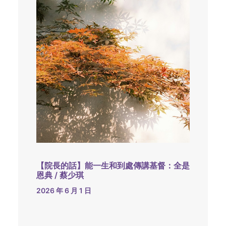
【院長的話】能一生和到處傳講基督：全是
恩典 / 蔡少琪
2026 年 6 月 1 日