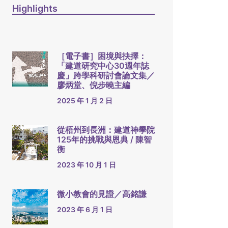
Highlights
［電子書］困境與抉擇：
「建道研究中心30週年誌
慶」跨學科研討會論文集／
廖炳堂、倪步曉主編
2025 年 1 月 2 日
從梧州到長洲：建道神學院
125年的挑戰與恩典 / 陳智
衡
2023 年 10 月 1 日
微小教會的見證／高銘謙
2023 年 6 月 1 日