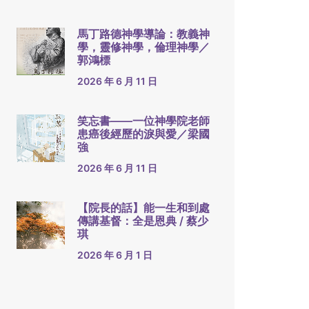
馬丁路德神學導論：教義神
學，靈修神學，倫理神學／
郭鴻標
2026 年 6 月 11 日
笑忘書——一位神學院老師
患癌後經歷的淚與愛／梁國
強
2026 年 6 月 11 日
【院長的話】能一生和到處
傳講基督：全是恩典 / 蔡少
琪
2026 年 6 月 1 日