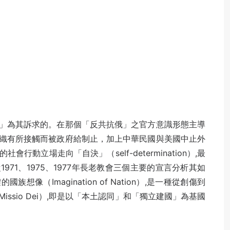
」為其訴求的。在那個「反共抗俄」之官方意識形態主導
織有所接觸而被政府給制止，加上中華民國與美國中止外
動立場走向「自決」（self-determination）,最
71、1975、1977年長老教會三個主要的宣言分析其如
（Imagination of Nation）,是一種從創傷到
ssio Dei）,即是以「本土認同」和「獨立建國」為基國