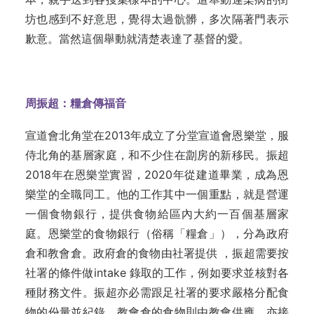
坊也感到不好意思，覺得太過骯髒，多次隔著門表示
歉意。當然這個舉動就清楚表達了基督的愛。
周振超：糧倉傳福音
宣道會北角堂在2013年成立了分堂宣道會恩樂堂，服
侍北角的基層家庭，和不少住在劏房的新移民。振超
2018年在恩樂堂實習，2020年從建道畢業，成為恩
樂堂的全職同工。他的工作其中一個重點，就是營運
一個食物銀行，提供食物給區內大約一百個基層家
庭。恩樂堂的食物銀行（俗稱「糧倉」），分為政府
倉和教會倉。政府倉的食物由社署提供 ，振超需要按
社署的條件做intake 錄取的工作，例如要求並核對各
種財務文件。振超亦必需跟足社署的要求嚴格分配食
物的份量並紀錄。教會倉的食物則由教會供應，亦接