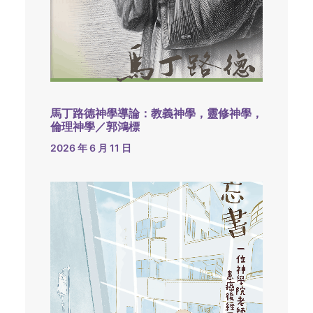
馬丁路德神學導論：教義神學，靈修神學，
倫理神學／郭鴻標
2026 年 6 月 11 日