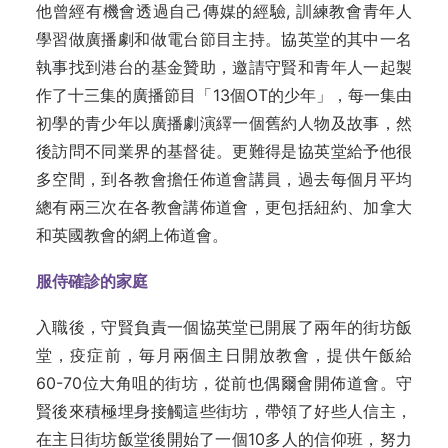
他曾經有機會透過自己傳媒的經驗, 訓練教會青年人
學習做廣播劇和做電台節目主持。協英堂的其中一名
執事找到港台的基金贊助，邀請守賢和青年人一起製
作了十三集的廣播節目「13個OT的少年」，每一集由
初學的青少年以廣播劇演繹一個舊約人物及故事，然
後訪問不同業界的基督徒。更難得是協英堂給予他很
多空間，到各教會擔任佈道會講員，過去每個月平均
總有兩三次在各教會講佈道會，更包括紐約、加拿大
和英國教會的網上佈道會。
服侍確診的家庭
入職後，守賢負責一個協英堂已開展了兩年的街坊飯
堂，疫症前，毎月兩個主日開放教會，提供午飯給
60-70位大角咀的街坊，從前也偶爾會開佈道會。守
賢後來積極埋身接觸這些街坊，帶領了好些人信主，
在主日街坊飯堂後開始了一個10多人的信仰班，努力