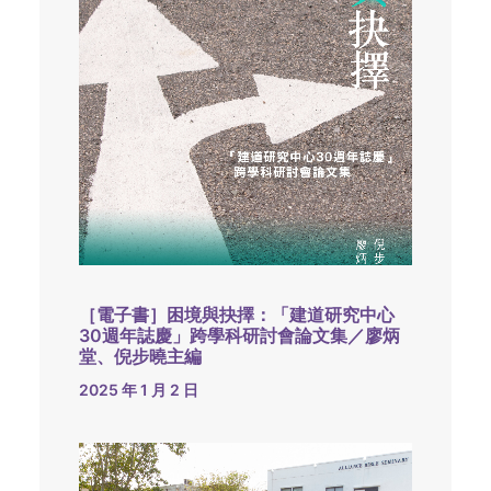
［電子書］困境與抉擇：「建道研究中心
30週年誌慶」跨學科研討會論文集／廖炳
堂、倪步曉主編
2025 年 1 月 2 日