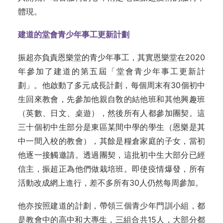
體現。
建道的堂會青少年事工更新計劃
振超亦負責恩樂堂的青少年事工，其實恩樂堂在2020
年參加了建道的第五屆「堂會青少年事工更新計
劃」。他啟動了多元成長計劃，每個周末有30個初中
生回來教會，先參加他親自敎的結他班和其他興趣班
（英數、日文、桌遊），然後所有人都參加團契。這
三十個初中生部分是東區某間中學的學生（恩樂是其
中一間入校的教會），其餘是糧倉家庭的子女，當初
他逐一接觸邀請。透過團契，這批初中生大部分已經
信主，振超正為他們做栽培班。即使疫情爆發，所有
活動改成網上進行，差不多所有30人仍然每周參加。
他亦按照建道的計劃，帶領三個青少年門訓小組，都
是教會中的高中和大專生，三組合共15人，大部分都