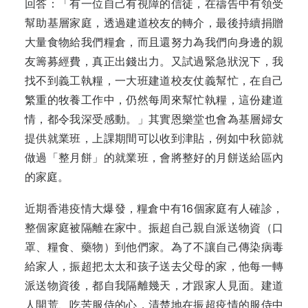
回答：「有一位自己有視障的信徒，在禱告中有領受
幫助基層家庭，透過建道校友的轉介，最後持續捐贈
大量食物給我們糧倉，而且還努力為我們向身邊的親
友籌募經費，真正出錢出力。又試過緊急狀況下，我
找不到義工執糧，一大班建道校友仗義幫忙，在自己
繁重的牧養工作中，仍然每周來幫忙執糧，這份建道
情，都令我深受感動。」其實恩樂堂也會為基層婦女
提供就業班，上課期間可以收到津貼，例如中秋節就
做過「整月餅」的就業班，會將整好的月餅送給區內
的家庭。
近期香港疫情大爆發，糧倉中有16個家庭有人確診，
整個家庭被隔離在家中。振超自己親自派送物資（口
罩、糧食、藥物）到他們家。為了不讓自己傳染病毒
給家人，振超把太太和孩子送去父母的家，他每一轉
派送物資後，都自我隔離幾天，才跟家人見面。建道
人開荒、吃苦服侍的心，清楚地在振超疫情的服侍中