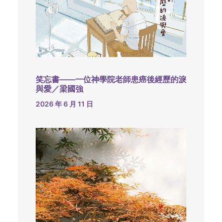
笑忘書——一位神學院老師患癌後經歷的淚
與愛／梁國強
2026 年 6 月 11 日