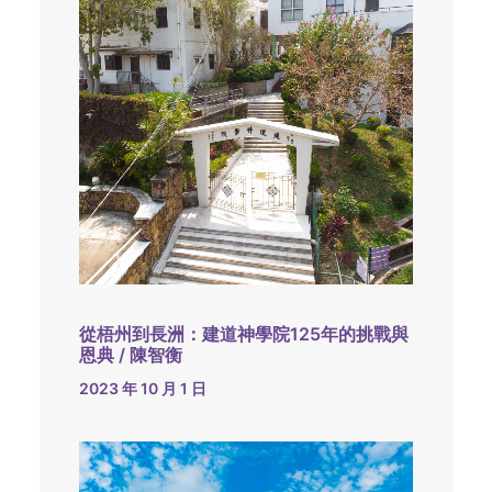
從梧州到長洲：建道神學院125年的挑戰與
恩典 / 陳智衡
2023 年 10 月 1 日