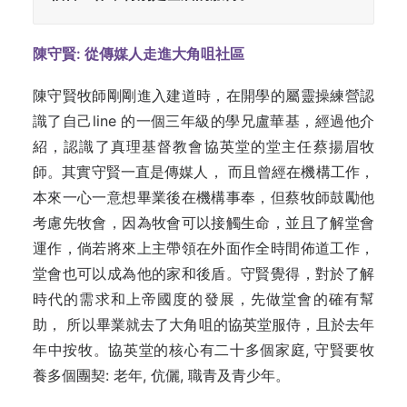
陳守賢: 從傳媒人走進大角咀社區
陳守賢牧師剛剛進入建道時，在開學的屬靈操練營認
識了自己line 的一個三年級的學兄盧華基，經過他介
紹，認識了真理基督教會協英堂的堂主任蔡揚眉牧
師。其實守賢一直是傳媒人， 而且曾經在機構工作，
本來一心一意想畢業後在機構事奉，但蔡牧師鼓勵他
考慮先牧會，因為牧會可以接觸生命，並且了解堂會
運作，倘若將來上主帶領在外面作全時間佈道工作，
堂會也可以成為他的家和後盾。守賢覺得，對於了解
時代的需求和上帝國度的發展，先做堂會的確有幫
助， 所以畢業就去了大角咀的協英堂服侍，且於去年
年中按牧。協英堂的核心有二十多個家庭, 守賢要牧
養多個團契: 老年, 伉儷, 職青及青少年。