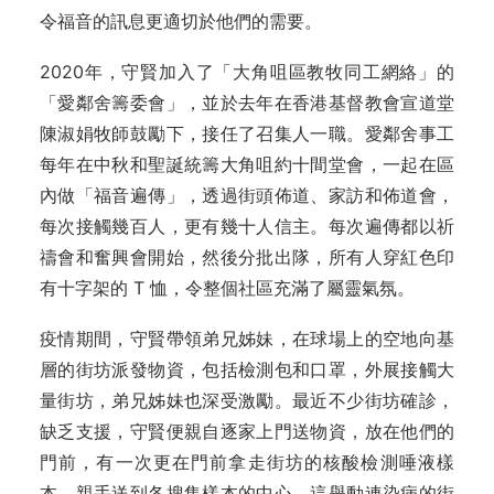
令福音的訊息更適切於他們的需要。
2020年，守賢加入了「大角咀區教牧同工網絡」的
「愛鄰舍籌委會」，並於去年在香港基督教會宣道堂
陳淑娟牧師鼓勵下，接任了召集人一職。愛鄰舍事工
每年在中秋和聖誕統籌大角咀約十間堂會，一起在區
內做「福音遍傳」，透過街頭佈道、家訪和佈道會，
每次接觸幾百人，更有幾十人信主。每次遍傳都以祈
禱會和奮興會開始，然後分批出隊，所有人穿紅色印
有十字架的 T 恤，令整個社區充滿了屬靈氣氛。
疫情期間，守賢帶領弟兄姊妹，在球場上的空地向基
層的街坊派發物資，包括檢測包和口罩，外展接觸大
量街坊，弟兄姊妹也深受激勵。最近不少街坊確診，
缺乏支援，守賢便親自逐家上門送物資，放在他們的
門前，有一次更在門前拿走街坊的核酸檢測唾液樣
本，親手送到各搜集樣本的中心。這舉動連染病的街