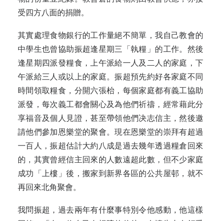
受四方八面的捐贈。
其實處理食物銀行的工作量絕不簡單，我自己教會的
中學生也曾協助振超逢星期三「執糧」的工作。然後
逢星期四派發糧食，上午派給一人及二人的家庭，下
午派給三人或以上的家庭。振超預先約好各家庭不同
時間領取糧食，分開六張枱，每個家庭都有義工協助
派發，每次義工都會關心及為他們祈禱，經常藉此分
享福音及個人見證，甚至帶領他們决志信主，然後邀
請他們參加恩樂堂的聚會。現在恩樂堂的崇拜有超過
一百人，振超估計大約八成是過去幾年透過糧倉回來
的，其實曾經信主回來的人數遠超此數，但不少家庭
成功「上樓」後，搬家到新界各區的公共屋邨，就不
再回來北角聚會。
我問振超，過去兩年有什麼事特別令他感動，他這樣