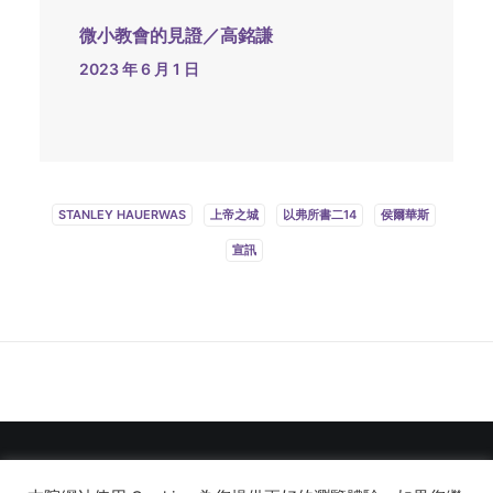
微小教會的見證／高銘謙
2023 年 6 月 1 日
STANLEY HAUERWAS
上帝之城
以弗所書二14
侯爾華斯
宣訊