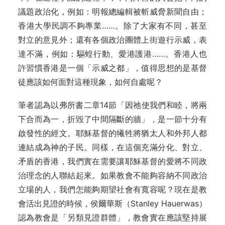
議題政治化，例如：明報總編輯被斬威脅新聞自由；
香港大學民調不夠專業……。除了大家有不同，甚至
對立的意見外；還有各個政治團體上街遊行示威，表
達不滿，例如：驅蝗行動、愛港護港……。香港人也
許習慣香港是一個「示威之都」，值得思想的是基督
徒應該如何面對這種現象，如何自處呢？
筆者認為以弗所書二章14節「因祂使我們和睦，將兩
下合而為一，折毀了中間隔斷的牆」，是一節十分有
啟發性的經文。耶穌基督的犧牲將猶太人和外邦人都
連結成為神的子民。同樣，在這個充滿分化、對立、
矛盾的香港，我們實在需要讓耶穌基督的愛將不同政
治理念的人聯結起來。如果教會不能夠容納不同政治
立場的人，我們怎能夠期望社會有寬容呢？現在是教
會活出見證的時候，侯爾華斯（Stanley Hauerwas）
認為教會是「另類見證群體」，教會實在應該堅持展