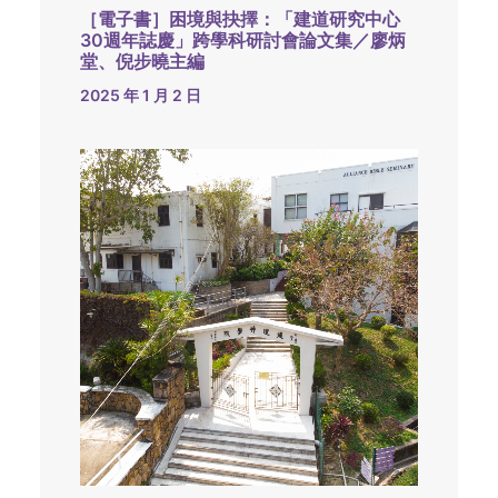
［電子書］困境與抉擇：「建道研究中心
30週年誌慶」跨學科研討會論文集／廖炳
堂、倪步曉主編
2025 年 1 月 2 日