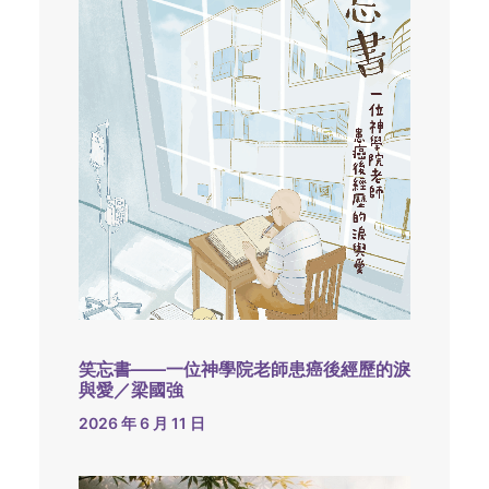
笑忘書——一位神學院老師患癌後經歷的淚
與愛／梁國強
2026 年 6 月 11 日