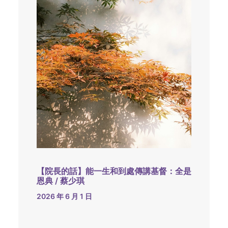
【院長的話】能一生和到處傳講基督：全是
恩典 / 蔡少琪
2026 年 6 月 1 日