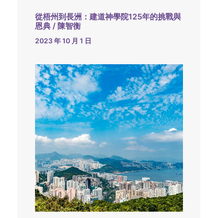
從梧州到長洲：建道神學院125年的挑戰與
恩典 / 陳智衡
2023 年 10 月 1 日