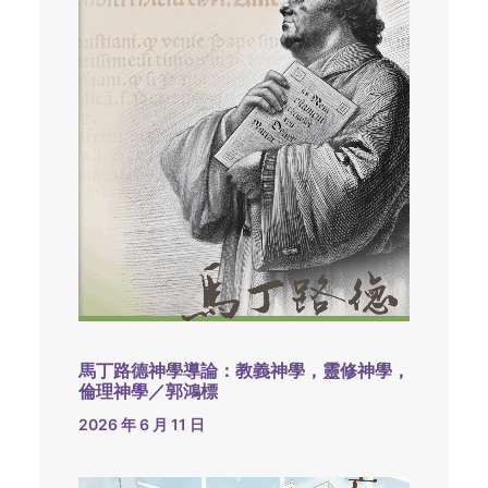
馬丁路德神學導論：教義神學，靈修神學，
倫理神學／郭鴻標
2026 年 6 月 11 日