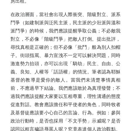
房出租。
在政治層面，當社會出現人際衝突、階級對立、派系
鬥爭（如建制派與泛民主派，民主派的少壯派與溫和
派鬥爭）的時候，我們應該提醒爭取公義；不必敵我
對立，不必像「階級鬥爭」把敵人打倒。提出批評，
尋找真相是正確的；但不必像「批鬥」般為別人扣帽
子。街頭指罵、暴力宣洩不一定可以解決問題，同時
激進勢力抬頭，亦可以出現「騎劫」民主、自由、公
義、良知、人權等「話語權」的情況。筆者認為耶穌
基督的教導是愛你的敵人。當我們未清楚事情真相
前，不應過早下結論。我們應該敢於為真理發聲；不
過我們應該提醒大家要以互相尊重，理性溝通的態度
促進對話。教會應該擔任和平使者的角色，同時牧者
及基督徒應該要小心自己的言論、行為。例如：參與
政治行動時，是否也採用「不文手勢」示威呢？是否
認同以粗言穢語辱罵人呢？究竟表達個人政治觀點、