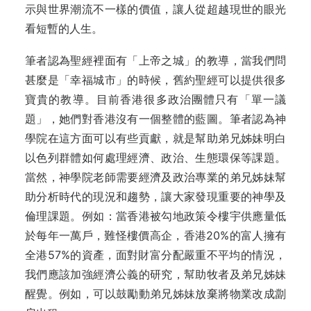
示與世界潮流不一樣的價值，讓人從超越現世的眼光
看短暫的人生。
筆者認為聖經裡面有「上帝之城」的教導，當我們問
甚麼是「幸福城市」的時候，舊約聖經可以提供很多
寶貴的教導。目前香港很多政治團體只有「單一議
題」，她們對香港沒有一個整體的藍圖。筆者認為神
學院在這方面可以有些貢獻，就是幫助弟兄姊妹明白
以色列群體如何處理經濟、政治、生態環保等課題。
當然，神學院老師需要經濟及政治專業的弟兄姊妹幫
助分析時代的現況和趨勢，讓大家發現重要的神學及
倫理課題。例如：當香港被勾地政策令樓宇供應量低
於每年一萬戶，難怪樓價高企，香港20%的富人擁有
全港57%的資產，面對財富分配嚴重不平均的情況，
我們應該加強經濟公義的研究，幫助牧者及弟兄姊妹
醒覺。例如，可以鼓勵動弟兄姊妹放棄將物業改成劏