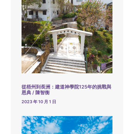
從梧州到長洲：建道神學院125年的挑戰與
恩典 / 陳智衡
2023 年 10 月 1 日