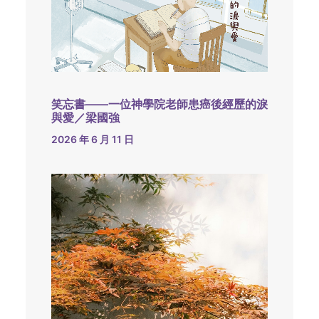
笑忘書——一位神學院老師患癌後經歷的淚
與愛／梁國強
2026 年 6 月 11 日