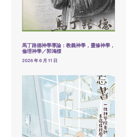
馬丁路德神學導論：教義神學，靈修神學，
倫理神學／郭鴻標
2026 年 6 月 11 日