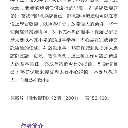
概念，要審慎辨別任何流行的思潮
。2.
操練敬虔(7
節)：當我們願意操練自己，願意讓神塑造就可以在靈
性上學習敬虔，以神為中心，放開個人的榮辱，將一
切榮耀頌讚歸與神。3. 不亢不卑的服
事：
保羅提醒提
摩太要以不亢不卑的態度事奉神，盡心盡責完成神交
託給他的任務。
4.
殷勤服事：13節保羅勉勵提摩太應
該以宣讀、勸勉、教導為念，這三種工作可說是傳道
人的基本責任，亦成為我們今日的提醒
。5.
謹慎自
己：16節
保羅勉勵提摩太要小心謹慎，不要只教導
人，而自己卻做不到。
原載於《教牧期刊》12期（2001），頁153-160。
作者簡介