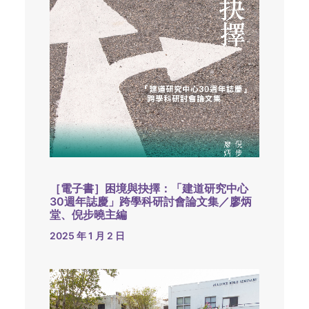
［電子書］困境與抉擇：「建道研究中心
30週年誌慶」跨學科研討會論文集／廖炳
堂、倪步曉主編
2025 年 1 月 2 日