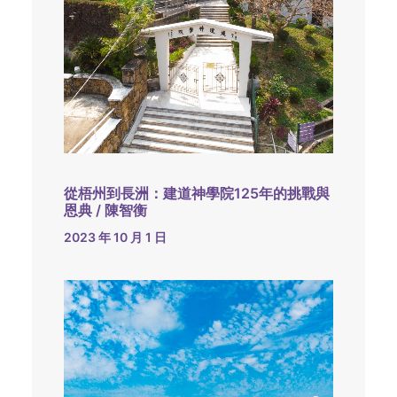
從梧州到長洲：建道神學院125年的挑戰與
恩典 / 陳智衡
2023 年 10 月 1 日