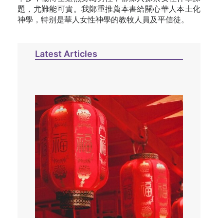
題，尤難能可貴。我鄭重推薦本書給關心華人本土化
神學，特别是華人女性神學的教牧人員及平信徒。
Latest Articles