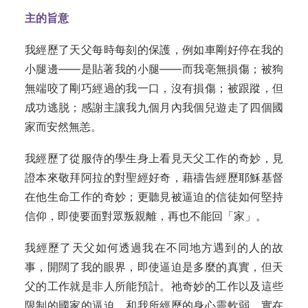
主的旨意
我經歷了天父每時每刻的保護，例如車剛好停在我的
小腿邊——是貼著我的小腿——而我亳無損傷；被狗
無端咬了剛巧經過的我一口，沒有損傷；被跟蹤，但
成功逃脱；感謝主讓我九個月內我個兒遊走了四個國
家而安然無恙。
我經歷了從服侍的學生身上看見天父工作的奇妙，見
證本來敬拜阿拉的對聖經好奇，藉禱告經歷耶穌基督
在他生命工作的奇妙；更聽見被逼迫的信徒如何堅持
信仰，即使要面對眾叛親離，再也不能回「家」。
我經歷了天父如何透過我在不同地方遇到的人的故
事，開闊了我的眼界，即使逼迫是多麼的真實，但天
父的工作就是非人所能預計。祂奇妙的工作以及這些
限制的國家的逼迫，和我所經歷的身心靈軟弱，實在