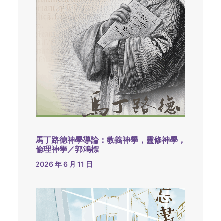
馬丁路德神學導論：教義神學，靈修神學，
倫理神學／郭鴻標
2026 年 6 月 11 日