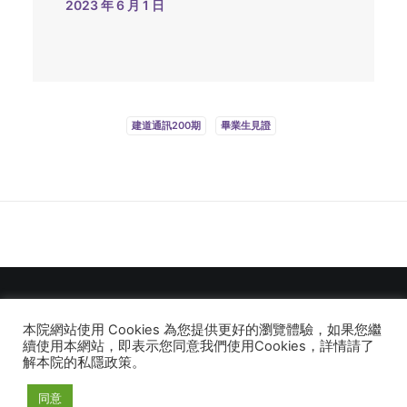
2023 年 6 月 1 日
建道通訊200期
畢業生見證
本院網站使用 Cookies 為您提供更好的瀏覽體驗，如果您繼
© 2026 建道神學院Alliance Bible Seminary. All rights reserved
續使用本網站，即表示您同意我們使用Cookies，詳情請了
解本院的私隱政策。
同意