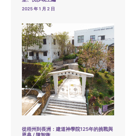
2025 年 1 月 2 日
從梧州到長洲：建道神學院125年的挑戰與
恩典 / 陳智衡