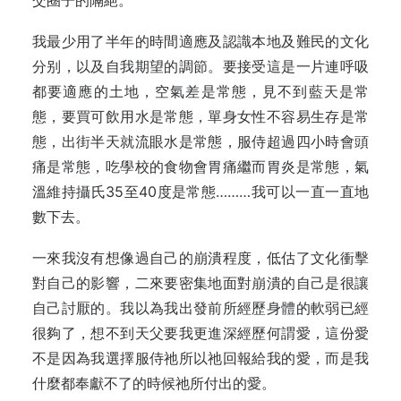
交圈子的隔絕。
我最少用了半年的時間適應及認識本地及難民的文化
分别，以及自我期望的調節。要接受這是一片連呼吸
都要適應的土地，空氣差是常態，見不到藍天是常
態，要買可飲用水是常態，單身女性不容易生存是常
態，出街半天就流眼水是常態，服侍超過四小時會頭
痛是常態，吃學校的食物會胃痛繼而胃炎是常態，氣
溫維持攝氏35至40度是常態………我可以一直一直地
數下去。
一來我沒有想像過自己的崩潰程度，低估了文化衝擊
對自己的影響，二來要密集地面對崩潰的自己是很讓
自己討厭的。我以為我出發前所經歷身體的軟弱已經
很夠了，想不到天父要我更進深經歷何謂愛，這份愛
不是因為我選擇服侍祂所以祂回報給我的愛，而是我
什麼都奉獻不了的時候祂所付出的愛。