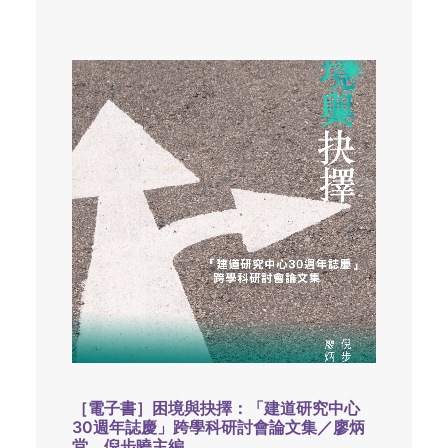
［電子書］困境與抉擇：「建道研究中心
30週年誌慶」跨學科研討會論文集／廖炳
堂、倪步曉主編