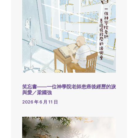
笑忘書——一位神學院老師患癌後經歷的淚
與愛／梁國強
2026 年 6 月 11 日