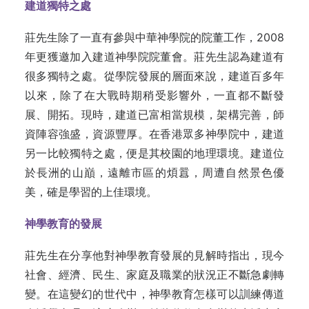
建道獨特之處
莊先生除了一直有參與中華神學院的院董工作，2008
年更獲邀加入建道神學院院董會。莊先生認為建道有
很多獨特之處。從學院發展的層面來說，建道百多年
以來，除了在大戰時期稍受影響外，一直都不斷發
展、開拓。現時，建道已富相當規模，架構完善，師
資陣容強盛，資源豐厚。在香港眾多神學院中，建道
另一比較獨特之處，便是其校園的地理環境。建道位
於長洲的山巔，遠離市區的煩囂，周遭自然景色優
美，確是學習的上佳環境。
神學教育的發展
莊先生在分享他對神學教育發展的見解時指出，現今
社會、經濟、民生、家庭及職業的狀況正不斷急劇轉
變。在這變幻的世代中，神學教育怎樣可以訓練傳道