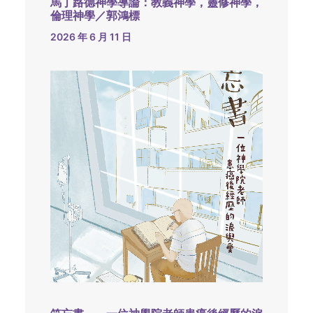
馬丁路德神學導論：教義神學，靈修神學，
倫理神學／郭鴻標
2026 年 6 月 11 日