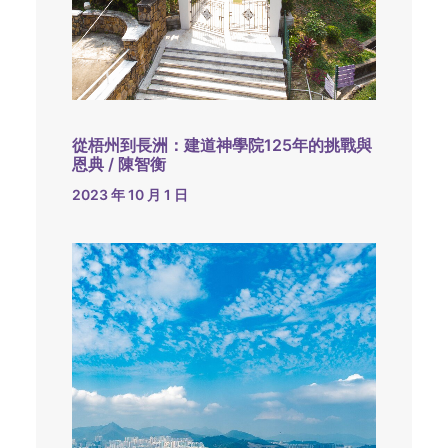
從梧州到長洲：建道神學院125年的挑戰與
恩典 / 陳智衡
2023 年 10 月 1 日