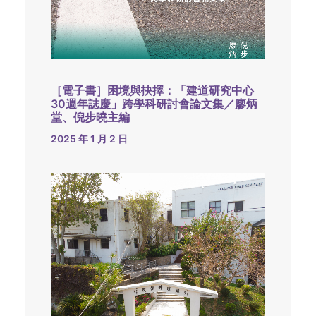
［電子書］困境與抉擇：「建道研究中心
30週年誌慶」跨學科研討會論文集／廖炳
堂、倪步曉主編
2025 年 1 月 2 日