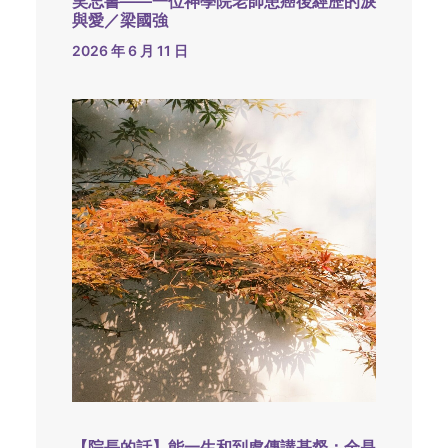
笑忘書——一位神學院老師患癌後經歷的淚
與愛／梁國強
2026 年 6 月 11 日
【院長的話】能一生和到處傳講基督：全是