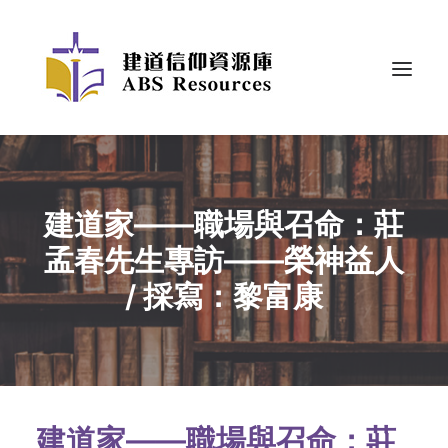
建道家——職場與召命：莊
孟春先生專訪——榮神益人
/ 採寫：黎富康
建道家——職場與召命：莊