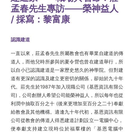
孟春先生專訪——榮神益人
/
採寫：黎富康
認識建道
一直以來，莊孟春先生所屬教會也有畢業自建道的傳
道人，而他兒時所參與的夏令營也曾在建道舉行，所
以自小已認識建道是一家歷史悠久的神學院。但對建
道有更深的認識及建立更密切的關係，卻始於九十年
代。莊先生於1987年加入現職公司 (基恩資訊有限公
司)，公司創辦人希望公司能榮神益人，所以每年也從
利潤中抽取百分之十 (後來更增加至百分之二十)奉獻
給教會及其他機構。適逢九十年代初，基恩資訊有限
公司從教會的傳道人得悉建道計劃設立一電腦中心，
便奉獻支持建立現時位於福羣樓的「基恩電腦中