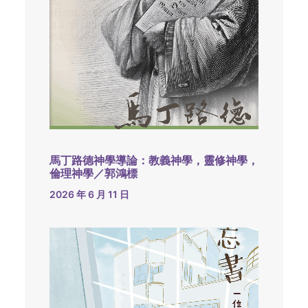
馬丁路德神學導論：教義神學，靈修神學，
倫理神學／郭鴻標
2026 年 6 月 11 日