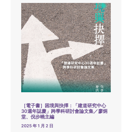
［電子書］困境與抉擇：「建道研究中心
30週年誌慶」跨學科研討會論文集／廖炳
堂、倪步曉主編
2025 年 1 月 2 日