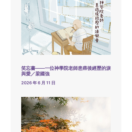
笑忘書——一位神學院老師患癌後經歷的淚
與愛／梁國強
2026 年 6 月 11 日