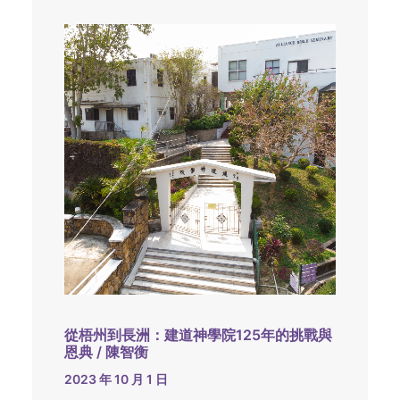
從梧州到長洲：建道神學院125年的挑戰與
恩典 / 陳智衡
2023 年 10 月 1 日