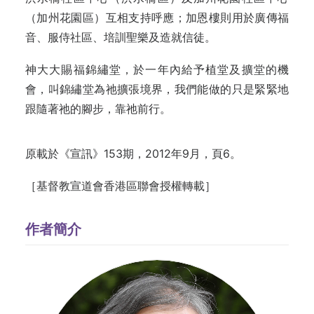
（加州花園區）互相支持呼應；加恩樓則用於廣傳福
音、服侍社區、培訓聖樂及造就信徒。
神大大賜福錦繡堂，於一年內給予植堂及擴堂的機
會，叫錦繡堂為祂擴張境界，我們能做的只是緊緊地
跟隨著祂的腳步，靠祂前行。
原載於《宣訊》153期，2012年9月，頁6。
［基督教宣道會香港區聯會授權轉載］
作者簡介