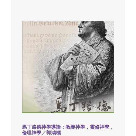
馬丁路德神學導論：教義神學，靈修神學，
倫理神學／郭鴻標