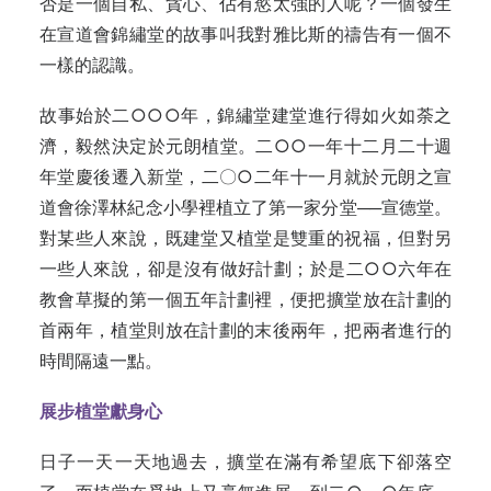
否是一個自私、貪心、佔有慾太強的人呢？一個發生
在宣道會錦繡堂的故事叫我對雅比斯的禱告有一個不
一樣的認識。
故事始於二○○○年，錦繡堂建堂進行得如火如荼之
濟，毅然決定於元朗植堂。二○○一年十二月二十週
年堂慶後遷入新堂，二〇○二年十一月就於元朗之宣
道會徐澤林紀念小學裡植立了第一家分堂──宣德堂。
對某些人來說，既建堂又植堂是雙重的祝福，但對另
一些人來說，卻是沒有做好計劃；於是二○○六年在
教會草擬的第一個五年計劃裡，便把擴堂放在計劃的
首兩年，植堂則放在計劃的末後兩年，把兩者進行的
時間隔遠一點。
展步植堂獻身心
日子一天一天地過去，擴堂在滿有希望底下卻落空