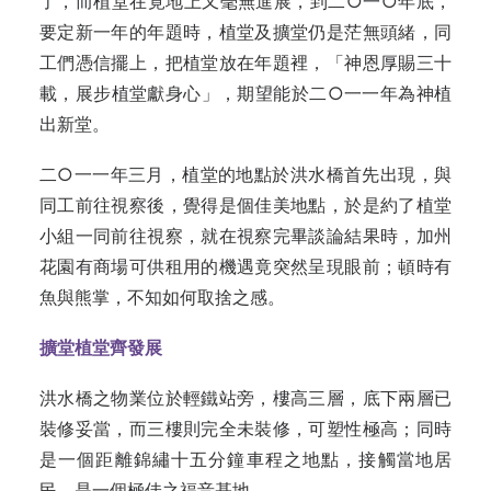
了，而植堂在覓地上又毫無進展，到二○一○年底，
要定新一年的年題時，植堂及擴堂仍是茫無頭緒，同
工們憑信擺上，把植堂放在年題裡，「神恩厚賜三十
載，展步植堂獻身心」，期望能於二○一一年為神植
出新堂。
二○一一年三月，植堂的地點於洪水橋首先出現，與
同工前往視察後，覺得是個佳美地點，於是約了植堂
小組一同前往視察，就在視察完畢談論結果時，加州
花園有商場可供租用的機遇竟突然呈現眼前；頓時有
魚與熊掌，不知如何取捨之感。
擴堂植堂齊發展
洪水橋之物業位於輕鐵站旁，樓高三層，底下兩層已
裝修妥當，而三樓則完全未裝修，可塑性極高；同時
是一個距離錦繡十五分鐘車程之地點，接觸當地居
民，是一個極佳之福音基地。