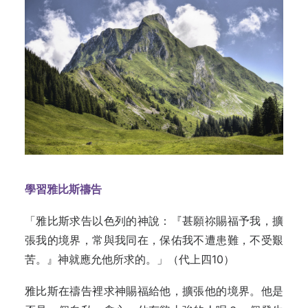
學習雅比斯禱告
「雅比斯求告以色列的神說：『甚願祢賜福予我，擴
張我的境界，常與我同在，保佑我不遭患難，不受艱
苦。』神就應允他所求的。」（代上四10）
雅比斯在禱告裡求神賜福給他，擴張他的境界。他是