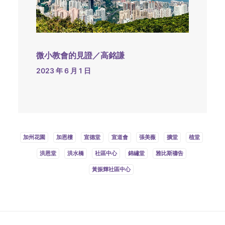
微小教會的見證／高銘謙
2023 年 6 月 1 日
加州花園
加恩樓
宣德堂
宣道會
張美薇
擴堂
植堂
洪恩堂
洪水橋
社區中心
錦繡堂
雅比斯禱告
黃振輝社區中心