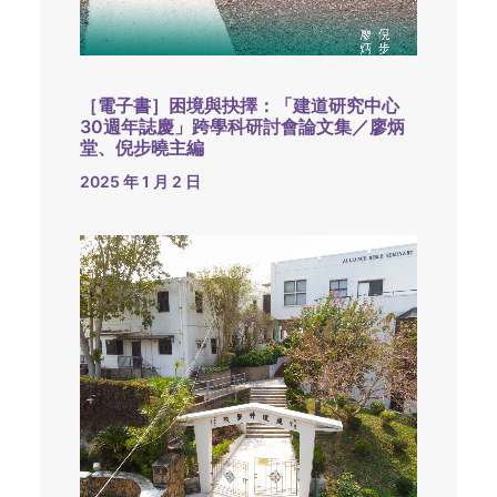
［電子書］困境與抉擇：「建道研究中心
30週年誌慶」跨學科研討會論文集／廖炳
堂、倪步曉主編
2025 年 1 月 2 日