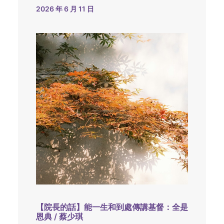
2026 年 6 月 11 日
【院長的話】能一生和到處傳講基督：全是
恩典 / 蔡少琪