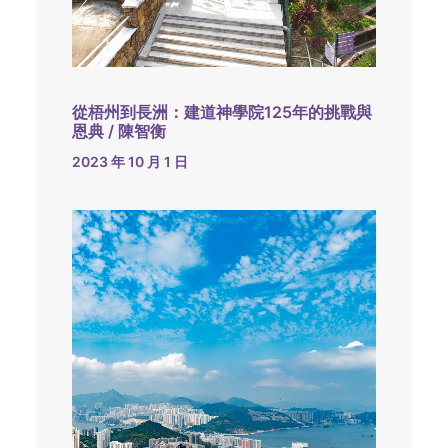
從梧州到長洲：建道神學院125年的挑戰與
恩典 / 陳智衡
2023 年 10 月 1 日