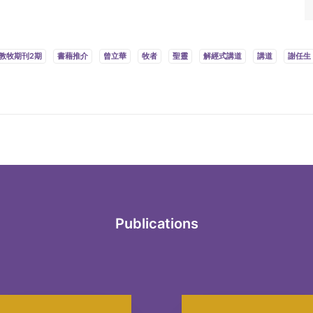
。
教牧期刊2期
書藉推介
曾立華
牧者
聖靈
解經式講道
講道
謝任生
Publications