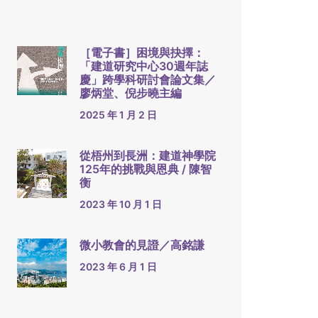
［電子書］困境與抉擇：
「建道研究中心30週年誌
慶」跨學科研討會論文集／
廖炳堂、倪步曉主編
2025 年 1 月 2 日
從梧州到長洲：建道神學院
125年的挑戰與恩典 / 陳智
衡
2023 年 10 月 1 日
微小教會的見證／高銘謙
2023 年 6 月 1 日