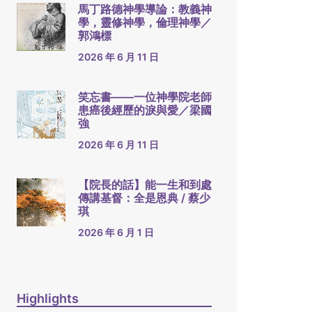
馬丁路德神學導論：教義神
學，靈修神學，倫理神學／
郭鴻標
2026 年 6 月 11 日
笑忘書——一位神學院老師
患癌後經歷的淚與愛／梁國
強
2026 年 6 月 11 日
【院長的話】能一生和到處
傳講基督：全是恩典 / 蔡少
琪
2026 年 6 月 1 日
Highlights