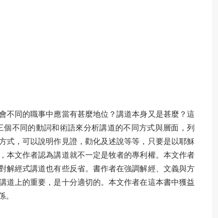
會不同的職事中應當有甚麼地位？講道本身又是甚麼？這
三個不同的動詞和術語來分析講道的不同方式與層
面，
列
方式，可以說明作見證，勸化及述說等等，只要是以耶穌
，本文作者認為講道就不一定是牧者的專利
權。本文作者
對解經式講道也有些反省
。書
作者在強調解經、文義與方
講道上的重要，是十分適切的
。本文作者
在這本書中獲益
係
。