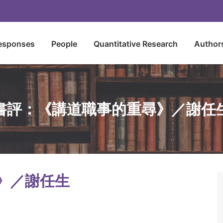
esponses
People
Quantitative Research
Author
書評：《講道職事的重尋》／謝任
》／謝任生