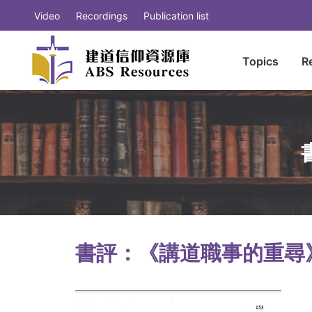
Video
Recordings
Publication list
Topics
R
書評：《講道職事的重尋