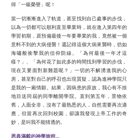
得「一級榮譽」呢！
當一切漸漸進入了軌道，甚至找到自己處事的步伐，
以為一切都可以順利直至畢業時，就在進入第四年的
學習初期，原預備最後一年要畢業的我，竟然被一個
意料不到的大病侵襲！還記得這個大病來襲時，彷如
海嘯般衝擊我的信仰防線。「為何最後一年才這
樣？」、「為何花了如此多的時間找到學習的步伐，
現在又要面對新難題呢？」一切的不解湧進我的心
房，甚至對自己的呼召也出現質疑，認為進神學院只
是我的一廂情願。結果，因病患的原故，我心有不捨
地目送同屆的同學離開學院。直到第五年，景物依
舊，人面全非，沒有了最熟悉的人，自然需要再次適
應，但當再次回到校園，卻讓我發現上帝工作的奇
妙，是叫我不能猜透的。
恩典滿載的神學旅程…