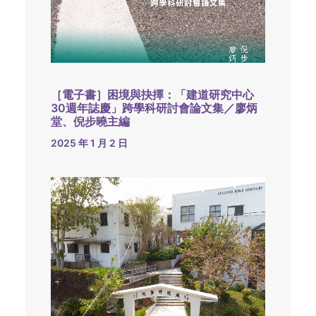
［電子書］困境與抉擇：「建道研究中心
30週年誌慶」跨學科研討會論文集／廖炳
堂、倪步曉主編
2025 年 1 月 2 日