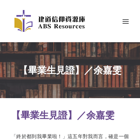
【畢業生見證】／余嘉雯
【畢業生見證】／余嘉雯
「終於都到我畢業啦！」這五年對我而言，確是一個