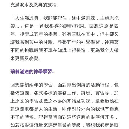
充滿淚水及恩典的旅程。
「人生滿恩典，我願能記住，途中滿荊棘，主施恩拖
帶…」這是一首我很喜的詩歌歌詞。回想這原是四
年、後變成五年的學習，雖有苦味在其中，但主卻又
讓我嘗到苦中的甘甜。整整五年的神學學習，神藉著
不同的挑戰叫我不單在知識上得長進，更為我全人帶
來更新及改變。
荊棘滿途的神學學習…
回想開初兩年的學習，面對排出倒海的活動行程，包
括佈道團、各式各樣的義務工作、詩班、實習等，加
上原文的學習及數之不盡的閱讀及功課，還要適應在
建道隨處都是人的生活，即使對於外向的我也有適應
不了的時候。記得當時面對這些適應的眼淚何其多，
如若按眼淚流量來評定畢業的等級，我想我必定是取