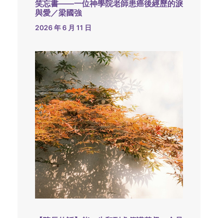
笑忘書——一位神學院老師患癌後經歷的淚
與愛／梁國強
2026 年 6 月 11 日