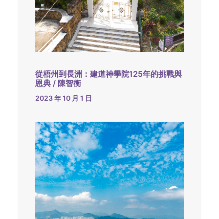
從梧州到長洲：建道神學院125年的挑戰與
恩典 / 陳智衡
2023 年 10 月 1 日