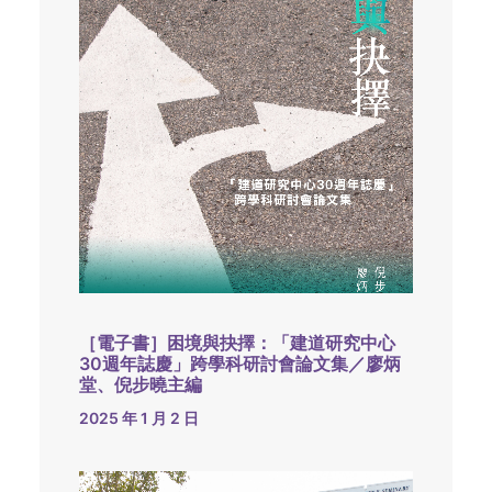
［電子書］困境與抉擇：「建道研究中心
30週年誌慶」跨學科研討會論文集／廖炳
堂、倪步曉主編
2025 年 1 月 2 日