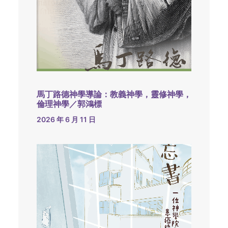
馬丁路德神學導論：教義神學，靈修神學，
倫理神學／郭鴻標
2026 年 6 月 11 日