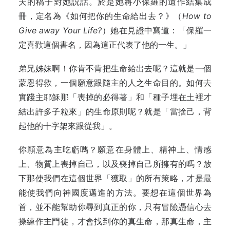
夫的稿子對她説話。於是她將小保羅的遺作結集成
冊，定名為《如何把你的生命給出去？》（
How to
Give away Your Life?
）她在見證中寫道：「保羅一
定喜歡這個書名，因為這正代表了他的一生。」
弟兄姊妹啊！你肯不肯把生命給出去呢？這就是一個
蒙恩得救，一個願意跟隨主的人之生命目的。如何去
實踐主耶穌那「喪掉的必得著」和「種子埋在土裡才
結出許多子粒來」的生命原則呢？就是「當捨己，背
起他的十字架來跟從我」。
你願意為主吃虧嗎？願意在身體上、精神上、情感
上、物質上喪掉自己，以及喪掉自己所擁有的嗎？放
下那使我們在這個世界「獲取」的所有策略，才是最
能使我們向神國度邁進的方法。要想在這個世界為
首，並不能幫助你尋到真正的你，只有冒險憑信心去
操練作主門徒，才會找到你的真生命，那真生命，主