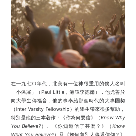
在一九七○年代，北美有一位神很重用的僕人名叫
「小保羅」（Paul Little，港譯李德爾），他尤善於
向大學生傳福音，他的事奉給那個時代的大專團契
（Inter Varsity Fellowship）的學生帶來很多幫助，
特別是他的三本著作：《你為何要信》（
Know Why
You Believe?
）、《你知道信了甚麼？》（
Know
What You Believe?
）及《如何向別人傳遞信仰？》