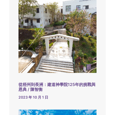
從梧州到長洲：建道神學院125年的挑戰與
恩典 / 陳智衡
2023 年 10 月 1 日