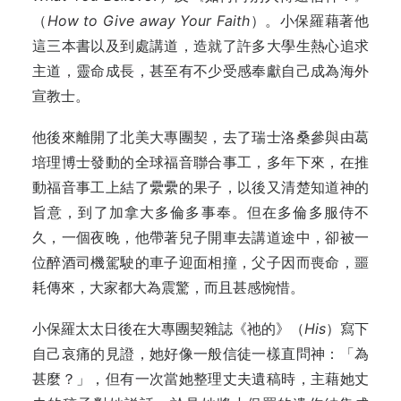
（
How to Give away Your Faith
）。小保羅藉著他
這三本書以及到處講道，造就了許多大學生熱心追求
主道，靈命成長，甚至有不少受感奉獻自己成為海外
宣教士。
他後來離開了北美大專團契，去了瑞士洛桑參與由葛
培理博士發動的全球福音聯合事工，多年下來，在推
動福音事工上結了纍纍的果子，以後又清楚知道神的
旨意，到了加拿大多倫多事奉。但在多倫多服侍不
久，一個夜晚，他帶著兒子開車去講道途中，卻被一
位醉酒司機駕駛的車子迎面相撞，父子因而喪命，噩
耗傳來，大家都大為震驚，而且甚感惋惜。
小保羅太太日後在大專團契雜誌《祂的》（
His
）寫下
自己哀痛的見證，她好像一般信徒一樣直問神：「為
甚麼？」，但有一次當她整理丈夫遺稿時，主藉她丈