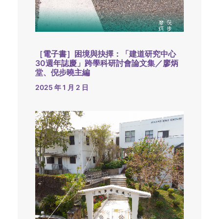
［電子書］困境與抉擇：「建道研究中心
30週年誌慶」跨學科研討會論文集／廖炳
堂、倪步曉主編
2025 年 1 月 2 日