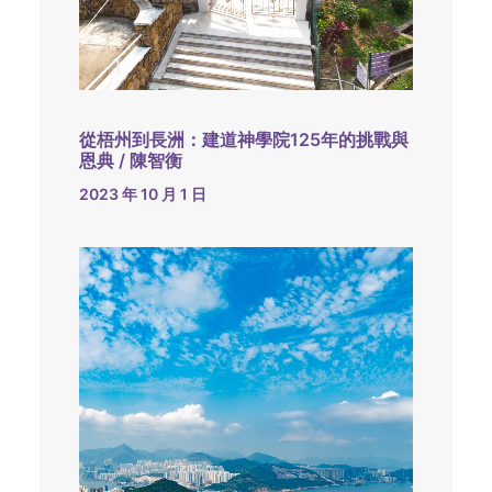
從梧州到長洲：建道神學院125年的挑戰與
恩典 / 陳智衡
2023 年 10 月 1 日