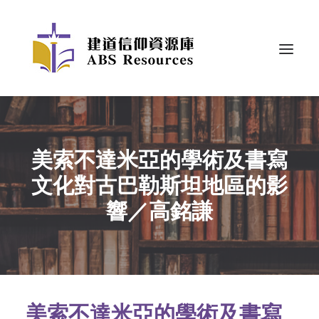
美索不達米亞的學術及書寫
文化對古巴勒斯坦地區的影
響／高銘謙
美索不達米亞的學術及書寫