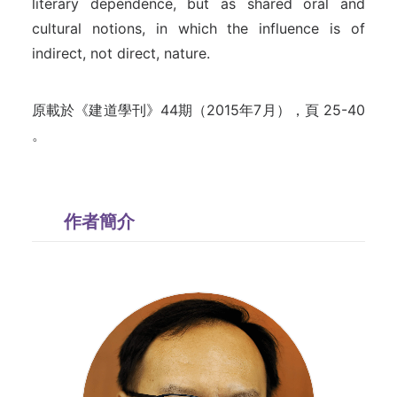
literary dependence, but as shared oral and
cultural notions, in which the influence is of
indirect, not direct, nature.
原載於《建道學刊》44期（2015年7月），頁 25-40
。
作者簡介