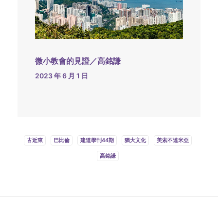
微小教會的見證／高銘謙
2023 年 6 月 1 日
古近東
巴比倫
建道學刊44期
猶大文化
美索不達米亞
高銘謙