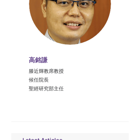
高銘謙
滕近輝教席教授
候任院長
聖經研究部主任