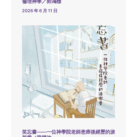
倫理神學／郭鴻標
2026 年 6 月 11 日
笑忘書——一位神學院老師患癌後經歷的淚