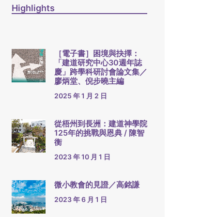
Highlights
［電子書］困境與抉擇：
「建道研究中心30週年誌
慶」跨學科研討會論文集／
廖炳堂、倪步曉主編
2025 年 1 月 2 日
從梧州到長洲：建道神學院
125年的挑戰與恩典 / 陳智
衡
2023 年 10 月 1 日
微小教會的見證／高銘謙
2023 年 6 月 1 日