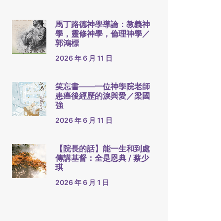
馬丁路德神學導論：教義神
學，靈修神學，倫理神學／
郭鴻標
2026 年 6 月 11 日
笑忘書——一位神學院老師
患癌後經歷的淚與愛／梁國
強
2026 年 6 月 11 日
【院長的話】能一生和到處
傳講基督：全是恩典 / 蔡少
琪
2026 年 6 月 1 日