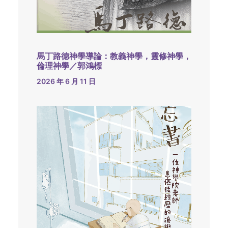
馬丁路德神學導論：教義神學，靈修神學，
倫理神學／郭鴻標
2026 年 6 月 11 日