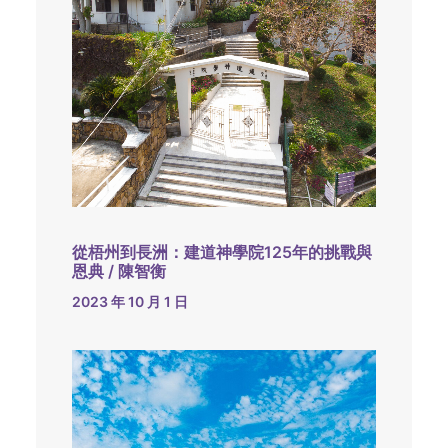
從梧州到長洲：建道神學院125年的挑戰與
恩典 / 陳智衡
2023 年 10 月 1 日