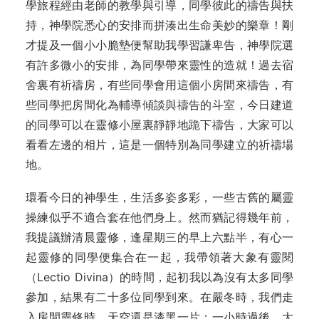
學旅程經由老師的教學與引導，同學彼此的禱告與扶
持，神學院悉心的安排而拼湊出生命美妙的樂章！剛
才提及一個小小脆墊便幫助我學習謙卑告，神學院選
有許多微小的安排，為同學帶來靈性的造就！過去宿
舍裏有祈禱房，有些同學會用這個小房間來禱告，有
些同學把房間化為輔導傾談與禱告的斗室，今日建道
的同學可以在靈修小屋裏靜靜地跪下禱告，大家可以
看看左邊的相片，這是一個特別為同學建立的祈禱場
地。
環看今日的神學生，生活多姿多彩，一些古舊的屬靈
操練似乎不適合套在他們身上。然而猶記得幾年前，
我提議辦清晨靈修，逢星期三的早上六點半，有心一
起靈修的同學便集合在一起，我帶領著大象有靈閱
（Lectio Divina）的時間，起初我以為沒有太多同學
參加，結果有二十多位同學到來。在嚴冬時，我們走
入房間靈修時，天空還是漆黑一片；一小時過後，大