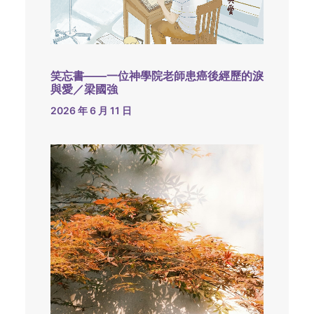
笑忘書——一位神學院老師患癌後經歷的淚
與愛／梁國強
2026 年 6 月 11 日