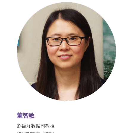
董智敏
劉福群教席副教授