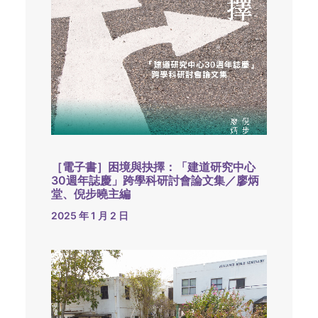
［電子書］困境與抉擇：「建道研究中心
30週年誌慶」跨學科研討會論文集／廖炳
堂、倪步曉主編
2025 年 1 月 2 日