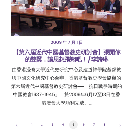
2009 年 7 月 1 日
【第六屆近代中國基督教史研討會】張開你
的雙翼，讓思想飛翔吧！ / 李詩琳
由香港浸會大學近代史研究中心及建道神學院基督教
與中國文化研究中心合辦、香港基督教史學會協辦的
第六屆近代中國基督教史研討會──「抗日戰爭時期的
中國教會1937-1945」，於2009年6月12至13日在香
港浸會大學順利完成。…
1
…
3
4
5
6
7
8