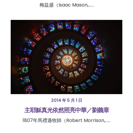
梅益盛（Isaac Mason,……
2014 年 5 月 1 日
主耶穌真光依然照亮中華／劉義章
1807年馬禮遜牧師（Robert Morrison,……