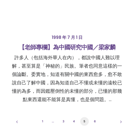
1998 年 7 月 1 日
【老師專欄】為中國研究中國／梁家麟
許多人（包括海外華人在內），都說中國人難以理
解，甚至算是「神秘的」民族。筆者也同意這樣的一
個論斷。委實地，知道有關中國的東西愈多，愈不敢
說自己了解中國，因為知道自己不懂或未懂的遠較已
懂的為多，而因鑑壓倒性的未懂的部分，已懂的那幾
點東西還能不能算是真懂，也是個問題。…
1
…
3
4
5
6