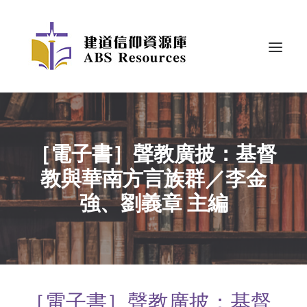
［電子書］聲教廣披：基督
教與華南方言族群／李金
強、劉義章 主編
［電子書］聲教廣披：基督