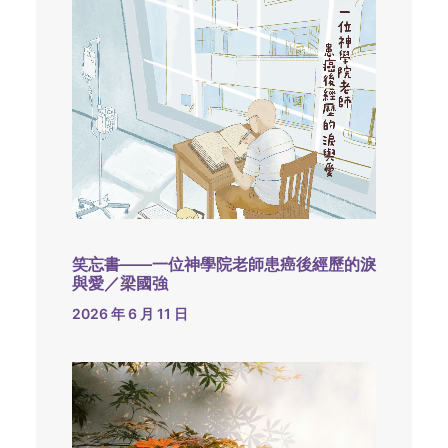
笑忘書——一位神學院老師患癌後經歷的淚
與愛／梁國強
2026 年 6 月 11 日