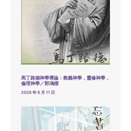
馬丁路德神學導論：教義神學，靈修神學，
倫理神學／郭鴻標
2026 年 6 月 11 日