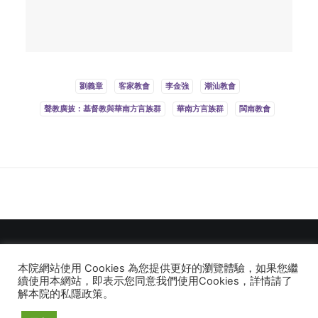
劉義章
客家教會
李金強
潮汕教會
聲教廣披：基督教與華南方言族群
華南方言族群
閩南教會
本院網站使用 Cookies 為您提供更好的瀏覽體驗，如果您繼
© 2026 建道神學院Alliance Bible Seminary. All rights reserved
續使用本網站，即表示您同意我們使用Cookies，詳情請了
解本院的私隱政策。