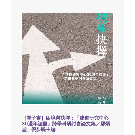
［電子書］困境與抉擇：「建道研究中心
30週年誌慶」跨學科研討會論文集／廖炳
堂、倪步曉主編