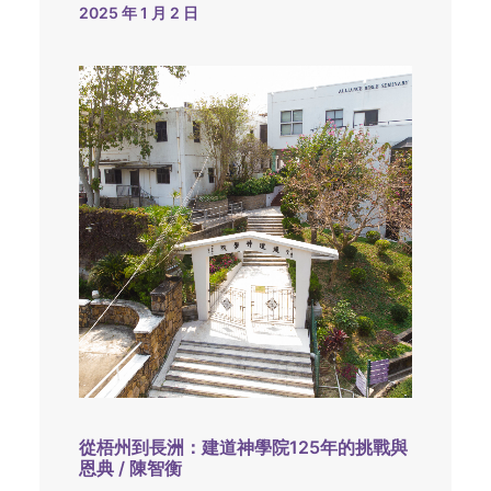
2025 年 1 月 2 日
從梧州到長洲：建道神學院125年的挑戰與
恩典 / 陳智衡