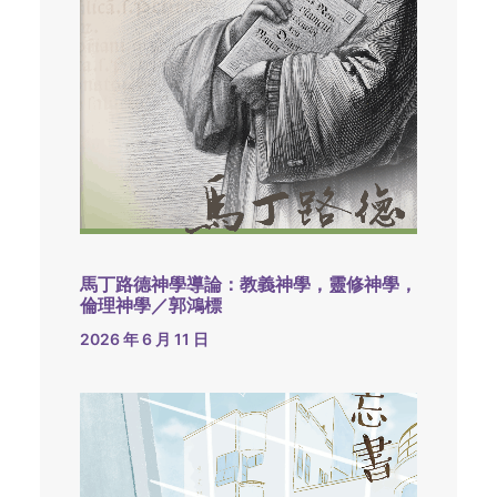
馬丁路德神學導論：教義神學，靈修神學，
倫理神學／郭鴻標
2026 年 6 月 11 日