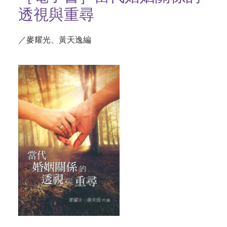
透視與重尋
／麥耀光、黃天逸編