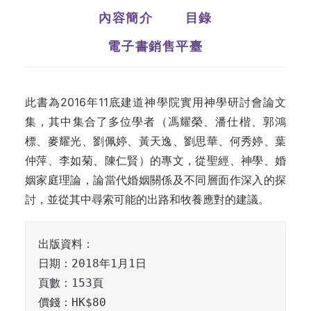
內容簡介
目錄
電子書銷售平臺
此書為2016年11底建道神學院實用神學研討會論文
集，其中集合了多位學者（馮耀榮、潘仕楷、郭鴻
標、麥耀光、劉佩婷、黃天逸、劉思華、何秀婷、葉
仲萍、李如菊、陳仁賢）的專文，從聖經、神學、婚
姻家庭理論，論當代婚姻關係及不同層面作深入的探
討，並從其中尋索可能的出路和牧養應對的建議。
出版資料：

日期：2018年1月1日

頁數：153頁

價錢：HK$80