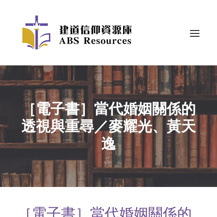
［電子書］當代婚姻關係的
透視與重尋／麥耀光、黃天
逸
［電子書］當代婚姻關係的