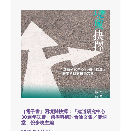
［電子書］困境與抉擇：「建道研究中心
30週年誌慶」跨學科研討會論文集／廖炳
堂、倪步曉主編