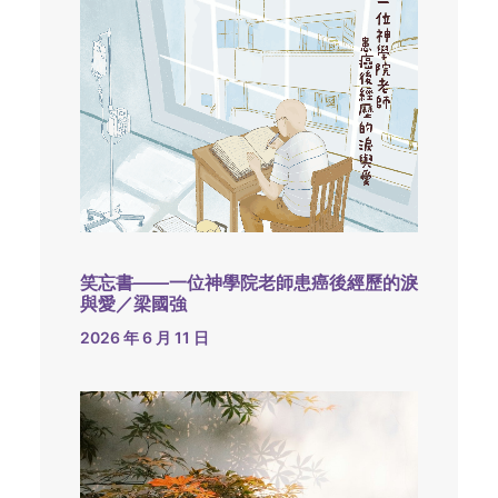
笑忘書——一位神學院老師患癌後經歷的淚
與愛／梁國強
2026 年 6 月 11 日