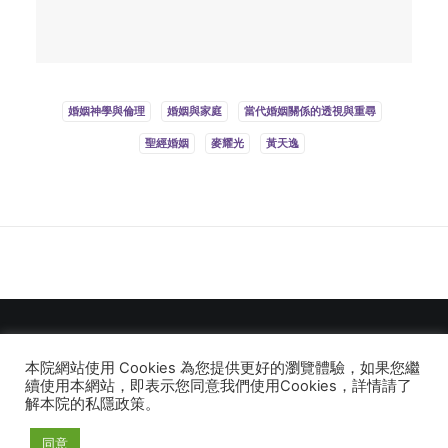
婚姻神學與倫理
婚姻與家庭
當代婚姻關係的透視與重尋
聖經婚姻
麥耀光
黃天逸
本院網站使用 Cookies 為您提供更好的瀏覽體驗，如果您繼
© 2026 建道神學院Alliance Bible Seminary. All rights reserved
續使用本網站，即表示您同意我們使用Cookies，詳情請了
解本院的私隱政策。
同意