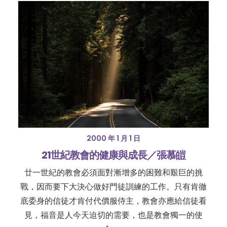
2000 年 1 月 1 日
21世紀教會的健康與成長／張慕皚
廿一世紀的教會必須面對漸增多的困難和艱巨的挑
戰，因而要下大決心做好門徒訓練的工作。只有肯徹
底委身的信徒才肯付代價服侍主，教會亦應給信徒看
見，福音是人今天迫切的需要，也是教會獨一的使