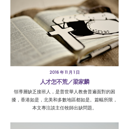
2016 年 11 月 1 日
人才怎不荒／梁家麟
領導層缺乏接班人，是普世華人教會普遍面對的困
擾，香港如是，北美和多數地區都如是。篇幅所限，
本文專注談主任牧師出缺問題。