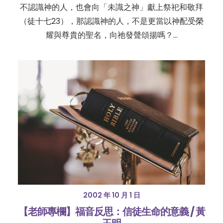
不認識神的人，也會向「未識之神」獻上祭祀和敬拜
（徒十七23），那認識神的人，不是更當以神配受榮
耀與尊貴的聖名，向祂發聲頌揚嗎？…
2002 年 10 月 1 日
【老師專欄】福音反思：信徒生命的意義 / 黃