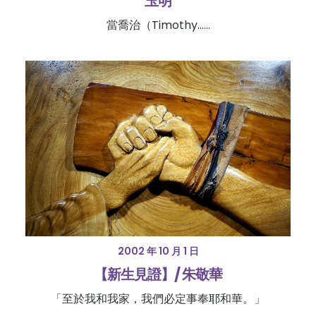
玉明
當喬治（Timothy……
2002 年 10 月 1 日
【新生見證】/ 朱敬華
「至於我和我家，我們必定事奉耶和華。」