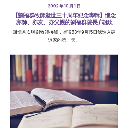
2002 年 10 月 1 日
【劉福群牧師逝世三十周年紀念專輯】懷念
亦師、亦友、亦父親的劉福群院長 / 胡欽
回憶首次與劉牧師接觸，是1953年9月15日我進入建
道家的第一天。