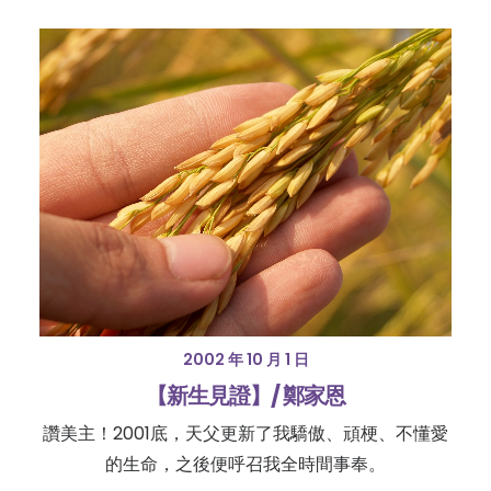
2002 年 10 月 1 日
【新生見證】/ 鄭家恩
讚美主！2001底，天父更新了我驕傲、頑梗、不懂愛
的生命，之後便呼召我全時間事奉。