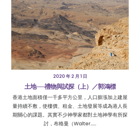
2020 年 2 月 1 日
土地──禮物與試探（上）／郭鴻標
香港土地面積僅一千多平方公里，人口膨漲加上建屋
量持續不敷，使樓價、租金、土地發展等成為港人長
期關心的課題。其實不少神學家都對土地神學有所探
討，布格曼（Walter……