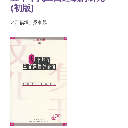
(初版)
／邢福增、梁家麟