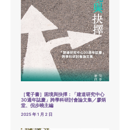
［電子書］困境與抉擇：「建道研究中心
30週年誌慶」跨學科研討會論文集／廖炳
堂、倪步曉主編
2025 年 1 月 2 日