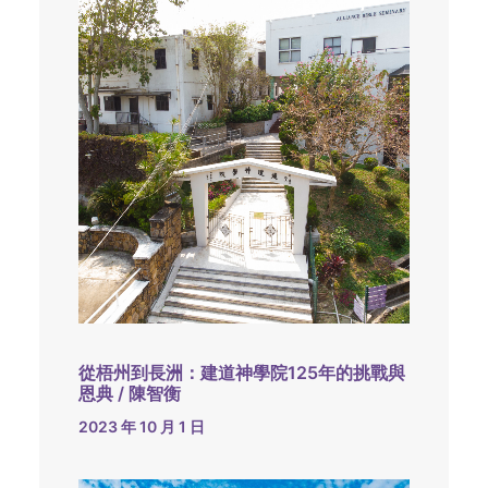
從梧州到長洲：建道神學院125年的挑戰與
恩典 / 陳智衡
2023 年 10 月 1 日