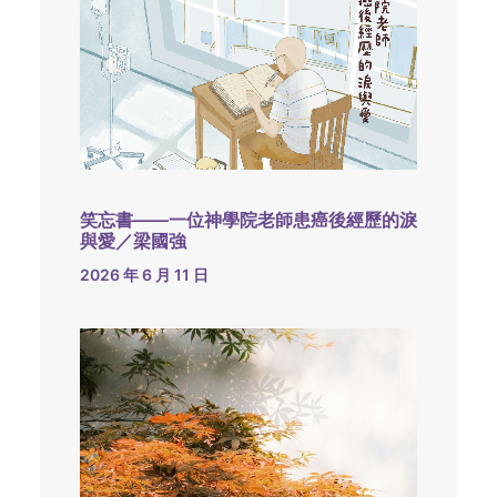
笑忘書——一位神學院老師患癌後經歷的淚
與愛／梁國強
2026 年 6 月 11 日