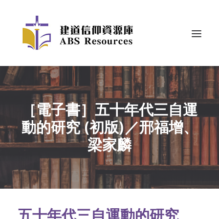
［電子書］五十年代三自運
動的研究 (初版)／邢福增、
梁家麟
五十年代三自運動的研究