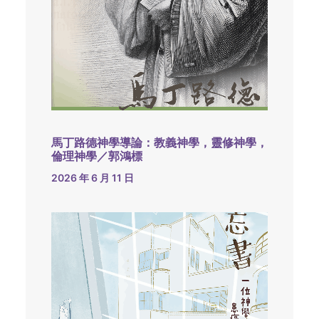
馬丁路德神學導論：教義神學，靈修神學，
倫理神學／郭鴻標
2026 年 6 月 11 日