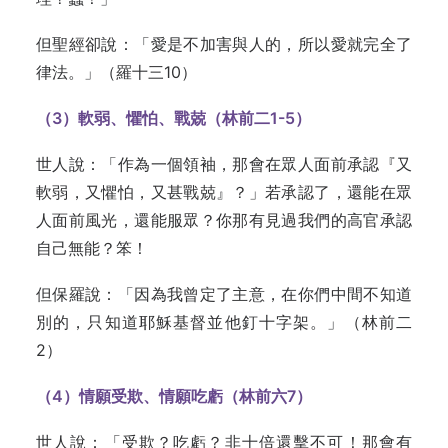
但聖經卻說：「愛是不加害與人的，所以愛就完全了
律法。」（羅十三10）
（
3
）軟弱、懼怕、戰兢（林前二
1-5
）
世人說：「作為一個領袖，那會在眾人面前承認『又
軟弱，又懼怕，又甚戰兢』？」若承認了，還能在眾
人面前風光，還能服眾？你那有見過我們的高官承認
自己無能？笨！
但保羅說：「因為我曾定了主意，在你們中間不知道
別的，只知道耶穌基督並他釘十字架。」（林前二
2）
（
4
）情願受欺、情願吃虧（林前六
7
）
世人說：「受欺？吃虧？非十倍還擊不可！那會有