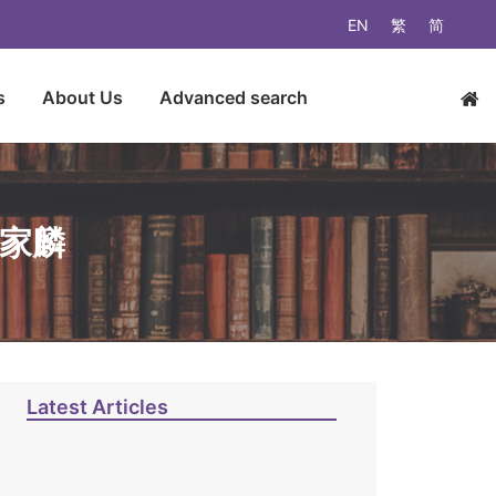
EN
繁
简
s
About Us
Advanced search
梁家麟
Latest Articles