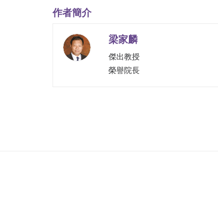
作者簡介
梁家麟
傑出教授
榮譽院長