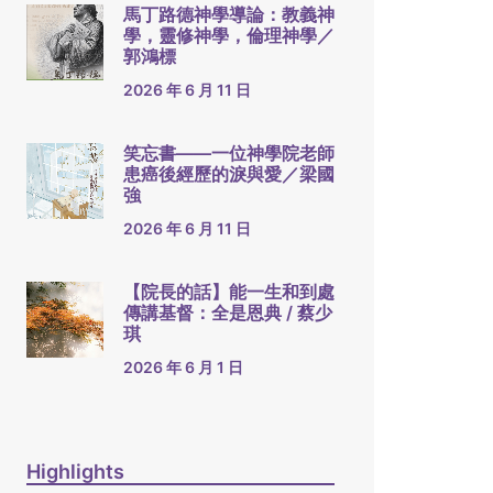
馬丁路德神學導論：教義神
學，靈修神學，倫理神學／
郭鴻標
2026 年 6 月 11 日
笑忘書——一位神學院老師
患癌後經歷的淚與愛／梁國
強
2026 年 6 月 11 日
【院長的話】能一生和到處
傳講基督：全是恩典 / 蔡少
琪
2026 年 6 月 1 日
Highlights