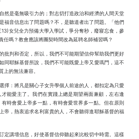
自然是毫無吸引力的；對志切打造政治和經濟的人間天堂
是福音信息出了問題嗎？不，是聽道者出了問題。「他們
13)女兒全力預備大學入學試，爭分奪秒，廢寢忘食，參
責任嗎？教會應該將團契時間改為延聘名師補習嗎？
的批判和否定，所以，我們不可能期望信仰幫助我們更好
如同耶穌基督所說，我們不可能既愛上帝又愛瑪門，這不
質上的無法兼容。
選擇：將凡是關心子女升學個人前途的人，都扣定為只愛
人才能愛主了。我們在實踐上總是期望兩面兼顧，左右逢
，有時會愛上帝多一點，有時會愛世界多一點。但在原則
上帝，熱衷追求名利富貴的人，不會聽得進耶穌基督的福
訂定講壇信息，好使基督信仰聽起來比較切中時需。這樣