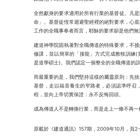
全然獻身的要求適用於所有行業的基督徒。凡是
命」。基督徒恆常迴避聖經裡的絕對要求，心底
工作的全職事奉者而言，耶穌的要求卻是他們無
建道神學院固執著對全職傳道的特殊要求，不接
修課，並以簡單的「接龍」方式完成教牧訓練(
是道學碩士)。我們認定一個整全的全職傳道的
而最重要的是，我們堅持這樣的屬靈原則：先捨
基督，走以福音養生的窄路者，必須認準呼召
程，並向上帝切實保證：永不反悔回頭。
成為傳道人不是轉換行業，而是走上一條不再一
原載於《建道通訊》157期，2009年10月，頁2-