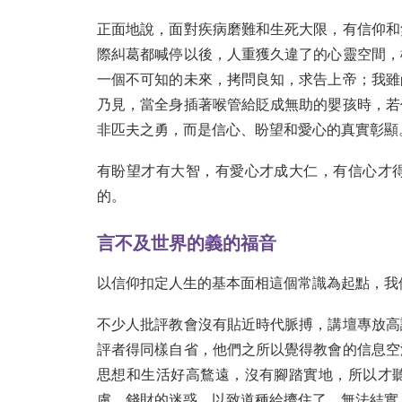
正面地說，面對疾病磨難和生死大限，有信仰和
際糾葛都喊停以後，人重獲久違了的心靈空間，
一個不可知的未來，拷問良知，求告上帝；我雖
乃見，當全身插著喉管給貶成無助的嬰孩時，若
非匹夫之勇，而是信心、盼望和愛心的真實彰顯
有盼望才有大智，有愛心才成大仁，有信心才
的。
言不及世界的義的福音
以信仰扣定人生的基本面相這個常識為起點，我
不少人批評教會沒有貼近時代脈搏，講壇專放高
評者得同樣自省，他們之所以覺得教會的信息空
思想和生活好高鶩遠，沒有腳踏實地，所以才
慮、錢財的迷惑，以致道種給擠住了，無法結實