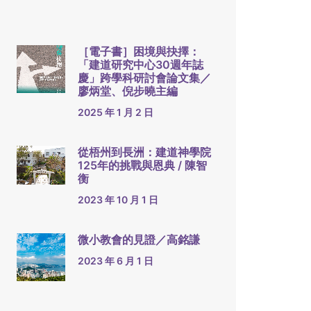
［電子書］困境與抉擇：
「建道研究中心30週年誌
慶」跨學科研討會論文集／
廖炳堂、倪步曉主編
2025 年 1 月 2 日
從梧州到長洲：建道神學院
125年的挑戰與恩典 / 陳智
衡
2023 年 10 月 1 日
微小教會的見證／高銘謙
2023 年 6 月 1 日