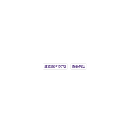
建道通訊157期
院長的話