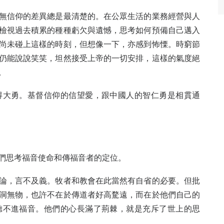
無信仰的差異總是最清楚的。在公眾生活的業務經營與人
檢視過去積累的種種虧欠與遺憾，思考如何預備自己邁入
尚未碰上這樣的時刻，但想像一下，亦感到怖慄。時窮節
仍能說說笑笑，坦然接受上帝的一切安排，這樣的氣度絕
。
得大勇。基督信仰的信望愛，跟中國人的智仁勇是相貫通
們思考福音使命和傳福音者的定位。
論，言不及義。牧者和教會在此當然有自省的必要。但批
洞無物，也許不在於傳道者好高騖遠，而在於他們自己的
聽不進福音。他們的心長滿了荊棘，就是充斥了世上的思
。