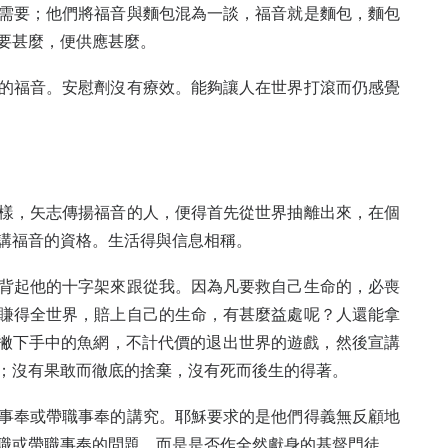
需要；他們將福音與麵包混為一談，福音就是麵包，麵包
要甚麼，便供應甚麼。
的福音。安慰劑沒有療效。能夠讓人在世界打滾而仍感覺
樣，矢志傳揚福音的人，便得首先從世界抽離出來，在個
講福音的資格。生活得與信息相稱。
背起他的十字架來跟從我。因為凡要救自己生命的，必喪
賺得全世界，賠上自己的生命，有甚麼益處呢？人還能拿
門徒撇下手中的魚網，不計代價的退出世界的遊戲，然後宣講
；沒有果敢而徹底的捨棄，沒有死而後生的得著。
事奉或帶職事奉的講究。耶穌要求的是他們得義無反顧地
職或帶職事奉的問題，而是是否作全然獻身的基督門徒。