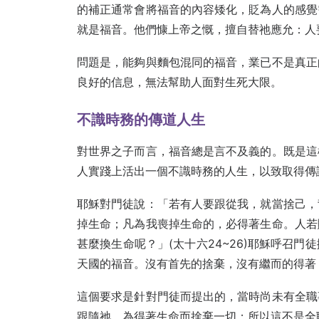
的補正通常會將福音的內容矮化，貶為人的感覺
就是福音。他們慷上帝之慨，擅自替祂應允：人
問題是，能夠與麵包混同的福音，業已不是真正
良好的信息，無法幫助人面對生死大限。
不識時務的傳道人生
對世界之子而言，福音總是言不及義的。既是這
人實踐上活出一個不識時務的人生，以致取得傳
耶穌對門徒說：「若有人要跟從我，就當捨己，
掉生命；凡為我喪掉生命的，必得著生命。人若
甚麼換生命呢？」(太十六24~26)耶穌呼召
天國的福音。沒有首先的捨棄，沒有繼而的得著
這個要求是針對門徒而提出的，當時尚未有全職
跟隨祂，為得著生命而捨棄一切；所以這不是全