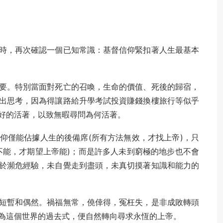
時，再次確認一個已知常識：基督信仰緊扣著人生最基本
要。特別當面對死亡的召喚，生命的價值、死後的歸宿，
出思考，因為得讓路給升學考試投資賺錢換樓旅行等似乎
好的活著，以致無暇尋問為何活著。
仰僅能佔據人生的後備席(所有方法無效，才找上帝)，只
不能，才期望上帝能)；而是許多人未到窮極的地步也不會
於瀕危經驗，未自覺走到盡頭，未真切摸著知識和能力的
短暫和偶然。禍福無常，僥倖得，冤枉失，是非成敗轉頭
為這個世界的過去式，便自然轉向尋求永恆的上帝。