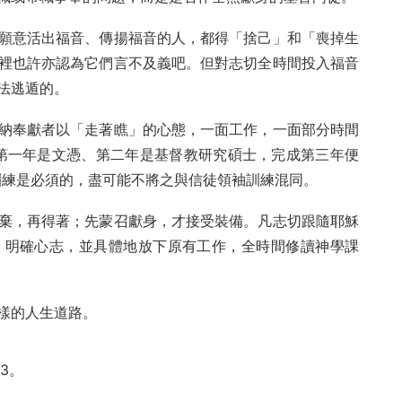
願意活出福音、傳揚福音的人，都得「捨己」和「喪掉生
裡也許亦認為它們言不及義吧。但對志切全時間投入福音
法逃遁的。
納奉獻者以「走著瞧」的心態，一面工作，一面部分時間
第一年是文憑、第二年是基督教研究碩士，完成第三年便
訓練是必須的，盡可能不將之與信徒領袖訓練混同。
棄，再得著；先蒙召獻身，才接受裝備。凡志切跟隨耶穌
，明確心志，並具體地放下原有工作，全時間修讀神學課
樣的人生道路。
3。