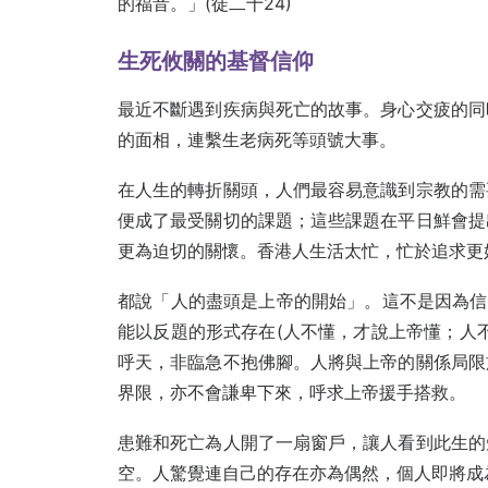
的福音。」(徒二十24)
生死攸關的基督信仰
最近不斷遇到疾病與死亡的故事。身心交疲的同
的面相，連繫生老病死等頭號大事。
在人生的轉折關頭，人們最容易意識到宗教的需
便成了最受關切的課題；這些課題在平日鮮會提
更為迫切的關懷。香港人生活太忙，忙於追求更
都說「人的盡頭是上帝的開始」。這不是因為信
能以反題的形式存在(人不懂，才說上帝懂；人
呼天，非臨急不抱佛腳。人將與上帝的關係局限
界限，亦不會謙卑下來，呼求上帝援手搭救。
患難和死亡為人開了一扇窗戶，讓人看到此生的
空。人驚覺連自己的存在亦為偶然，個人即將成