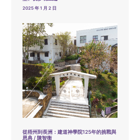
2025 年 1 月 2 日
從梧州到長洲：建道神學院125年的挑戰與
恩典 / 陳智衡