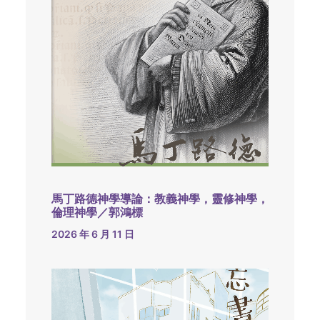
馬丁路德神學導論：教義神學，靈修神學，
倫理神學／郭鴻標
2026 年 6 月 11 日