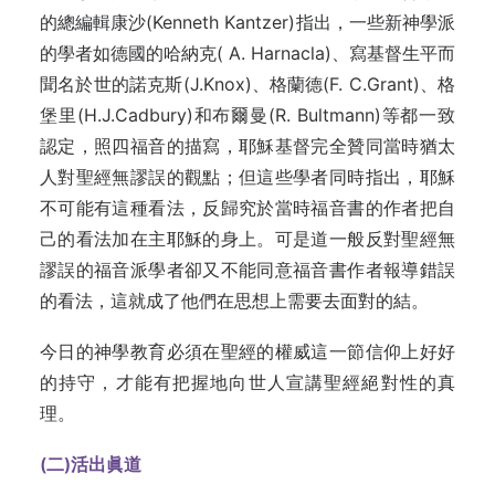
的總編輯康沙(Kenneth Kantzer)指出，一些新神學派
的學者如德國的哈納克( A. Harnacla)、寫基督生平而
聞名於世的諾克斯(J.Knox)、格蘭德(F. C.Grant)、格
堡里(H.J.Cadbury)和布爾曼(R. Bultmann)等都一致
認定，照四福音的描寫，耶穌基督完全贊同當時猶太
人對聖經無謬誤的觀點；但這些學者同時指出，耶穌
不可能有這種看法，反歸究於當時福音書的作者把自
己的看法加在主耶穌的身上。可是道一般反對聖經無
謬誤的福音派學者卻又不能同意福音書作者報導錯誤
的看法，這就成了他們在思想上需要去面對的結。
今日的神學教育必須在聖經的權威這一節信仰上好好
的持守，才能有把握地向世人宣講聖經絕對性的真
理。
(
二)
活出眞道