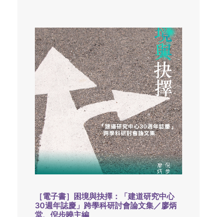
［電子書］困境與抉擇：「建道研究中心
30週年誌慶」跨學科研討會論文集／廖炳
堂、倪步曉主編