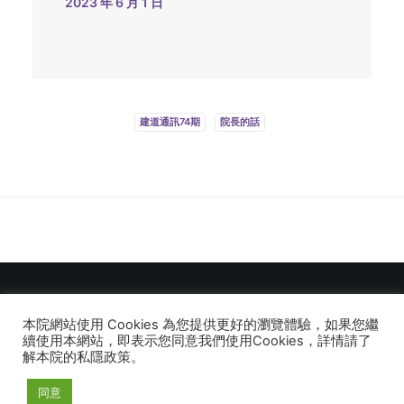
2023 年 6 月 1 日
建道通訊74期
院長的話
本院網站使用 Cookies 為您提供更好的瀏覽體驗，如果您繼
© 2026 建道神學院Alliance Bible Seminary. All rights reserved
續使用本網站，即表示您同意我們使用Cookies，詳情請了
解本院的私隱政策。
同意