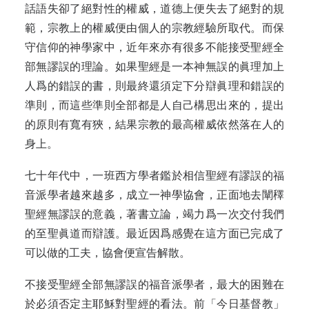
話語失卻了絕對性的權威，道德上便失去了絕對的規
範，宗教上的權威便由個人的宗教經驗所取代。而保
守信仰的神學家中，近年來亦有很多不能接受聖經全
部無謬誤的理論。如果聖經是一本神無誤的眞理加上
人爲的錯誤的書，則最終還須定下分辯眞理和錯誤的
準則，而這些準則全部都是人自己構思出來的，提出
的原則有寬有狹，結果宗教的最高權威依然落在人的
身上。
七十年代中，一班西方學者鑑於相信聖經有謬誤的福
音派學者越來越多，成立一神學協會，正面地去闡䆁
聖經無謬誤的意義，著書立論，竭力爲一次交付我們
的至聖眞道而辯護。最近因爲感覺在這方面已完成了
可以做的工夫，協會便宣告解散。
不接受聖經全部無謬誤的福音派學者，最大的困難在
於必須否定主耶穌對聖經的看法。前「今日基督教」