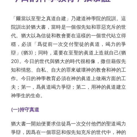
「爾當以至聖之真道自建」乃建道神學院的院訓。這
院訓出於猶大書，當時是一個假先知和罪惡充斥的世
代。猶大以為信徒和教會要在這樣的一個世代站立得
穩，必須「爲從前一次交付聖徒的眞道，竭力的爭
辯」(猶3)；同時，還要在至聖的眞道上造就自己(猶
20)。今日的世代與猶大的時代很相像，撒但藉假先
知和情慾、自私、自大的罪來破壞神的教會和神的工
作。今日的神學教育必須在神的眞道上做兩方面的工
夫；第一，爲眞道竭力爭辯；第二，用神的眞道建立
神學生的生命。
(
一)
持守真道
猶大書一開始便要求信徒爲一次交付他們的聖道竭力
爭辯，因爲在一個罪惡和假先知充斥的世代中，神的