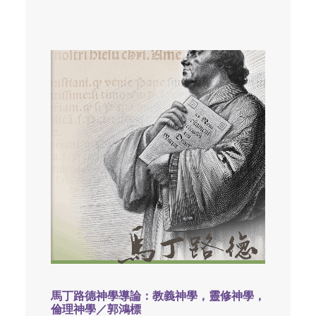
馬丁路德神學導論：教義神學，靈修神學，
倫理神學／郭鴻標