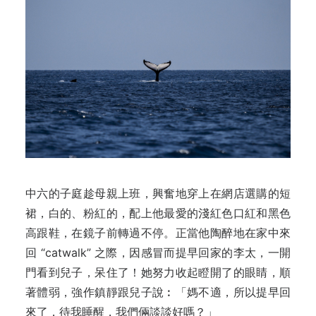
中六的子庭趁母親上班，興奮地穿上在網店選購的短
裙，白的、粉紅的，配上他最愛的淺紅色口紅和黑色
高跟鞋，在鏡子前轉過不停。正當他陶醉地在家中來
回 “catwalk” 之際，因感冒而提早回家的李太，一開
門看到兒子，呆住了！她努力收起瞪開了的眼睛，順
著體弱，強作鎮靜跟兒子說︰「媽不適，所以提早回
來了，待我睡醒，我們倆談談好嗎？」