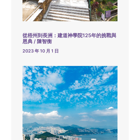
從梧州到長洲：建道神學院125年的挑戰與
恩典 / 陳智衡
2023 年 10 月 1 日