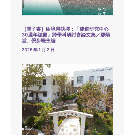
［電子書］困境與抉擇：「建道研究中心
30週年誌慶」跨學科研討會論文集／廖炳
堂、倪步曉主編
2025 年 1 月 2 日