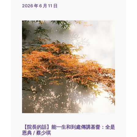
2026 年 6 月 11 日
【院長的話】能一生和到處傳講基督：全是
恩典 / 蔡少琪