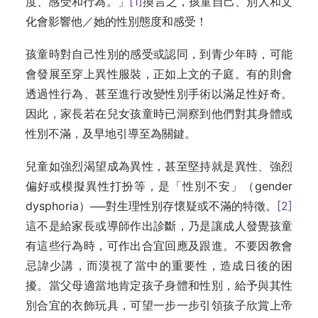
度、感受和行為。」
[1]
換言之，孩童自己、別人和文
化會影響他／她的性別態度和感受！
孩童時對自己性別的感受或認同，到青少年時，可能
會發展至穿上異性服裝，正如上文的子庭。有的則會
透過性行為、甚至進行改變性別手術以滿足性好奇。
因此，家長若在兒女孩童時已洞察到他們對其身體或
性別不滿，及早地引導至為關鍵。
兒童如強烈渴望成為異性，甚至堅持就是異性、強烈
偏好或模擬異性打扮等，是「性別不安」（gender
dysphoria）──對生理性別存懷疑或不滿的特徵。
[2]
這不是給家長或導師作出診斷，乃是讓成人發覺孩童
有這些行為時，可作出合宜回應及跟進。不要因教會
忌諱少講，而漠視了當中的重要性，造成日後的困
擾。當父母適當地肯定孩子身體和性別，給予與其性
別合宜的衣飾玩具，可望一步一步引領孩子欣賞上帝