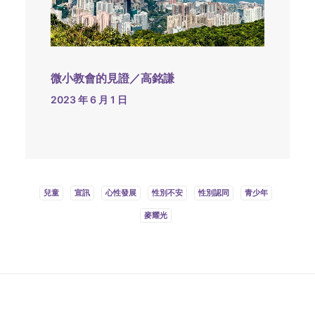
微小教會的見證／高銘謙
2023 年 6 月 1 日
兒童
宣訊
心性發展
性別不安
性別認同
青少年
麥耀光