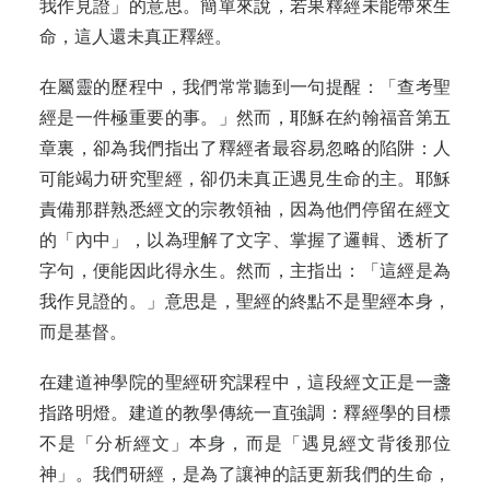
我作見證」的意思。簡單來說，若果釋經未能帶來生
命，這人還未真正釋經。
在屬靈的歷程中，我們常常聽到一句提醒：「查考聖
經是一件極重要的事。」然而，耶穌在約翰福音第五
章裏，卻為我們指出了釋經者最容易忽略的陷阱：人
可能竭力研究聖經，卻仍未真正遇見生命的主。耶穌
責備那群熟悉經文的宗教領袖，因為他們停留在經文
的「內中」，以為理解了文字、掌握了邏輯、透析了
字句，便能因此得永生。然而，主指出：「這經是為
我作見證的。」意思是，聖經的終點不是聖經本身，
而是基督。
在建道神學院的聖經研究課程中，這段經文正是一盞
指路明燈。建道的教學傳統一直強調：釋經學的目標
不是「分析經文」本身，而是「遇見經文背後那位
神」。我們研經，是為了讓神的話更新我們的生命，