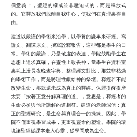
個意義上，聖經的權威並非壓迫式的，而是釋放式
的。它釋放我們脫離自我中心，使我們在真理裏得自
由。
建道以嚴謹的學術來治學，以學養的謙卑來研經。寫
論文、翻譯原文、撰寫詮釋報告，這些都是學生的日
常。學術的嚴謹，乃是敬虔的表達，學院鼓勵學生在
思想上追求真確，在靈性上敬畏神，當學生在資料室
裏耗上漫長夜晚查字典、整理經文對比，那並非枯燥
的學術工作，而是將理性獻給神的祭壇。釋經若不能
改變生命，那就還未成為真正的釋經。保羅提醒提摩
太要「按著正意分解真理的道」，意思是，釋經者的
生命必須與他所講解的道相符。建道的老師深信：真
正的聖經研究，是生命與真理合一的操練。因此，學
院不僅重視學習成果，更重視靈命的塑造。學院的環
境讓聖經從課本走入心靈，從學問成為生命。