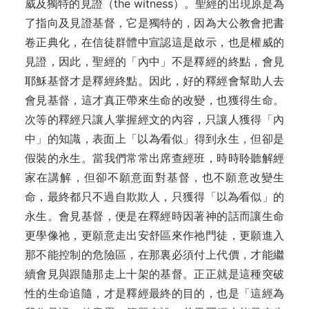
威及獨特的見證（the witness）。聖經的出現原是為
了指向及見證基督，它是獨特的，因為大公教會把書
卷正典化，在信徒群體中宣認這是啟示，也是權威的
見證，因此，聖經的「內中」不是釋經的終點，會見
耶穌基督才是釋經終點。因此，好的釋經會幫助人去
會見基督，這才真正帶來生命的改變，也獲得生命。
次等的釋經只讓人掌握經文的內容，只讓人獲得「內
中」的知識，表面上「以為∕看似」得到永生，但卻是
假裝的永生。當我們常常出席查經班，時時聆聽解經
家在講解，但卻不願意面對基督，也不願意改變生
命，最終都只不過自欺欺人，只獲得「以為∕看似」的
永生。會見基督，便是在釋經時因著神的話而讓生命
更學像祂，更願意走出安舒區來作祂門徒，更願進入
那不能控制的危險區，在那裏必須付上代價，才能繼
續會見與跟隨那走上十架的基督。正正就是這種突破
性的生命追隨，才是釋經最終的目的，也是「這經為