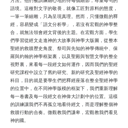
方法。他們被訓練細心地對待每個細節，尊重每句的
語境。這種對文字的敬畏，就像工匠對原料的態度，
一筆一筆細雕，只為呈現真理。然而，只懂微觀的釋
經，容易變成「語文分析學」，若沒有宏觀的神學整
合，就無法領會經文背後的主題。在宏觀方面，學生
們學習從經文走進神的大故事與神學大版圖，從整本
聖經的救贖歷史角度、祭司與先知的神學傳統中、保
羅與約翰的神學框架裏，以及聖殿與智慧文學的整全
視野裏，來看每一段經文如何運作，因而我們的聖經
研究課程中設立了舊約研究、新約研究及聖經神學的
科目，目的就是要學生們把釋經座落在整全聖經神學
的位置中，在不同神學版模的框架下，我們重新理解
每一卷書及每一段經文在神偉大計劃中的位置。這樣
的訓練讓我們不再孤立地看待經文，而是理解整個神
救贖行動的合奏。微觀教我們謙卑，宏觀教我們看見
神的國。