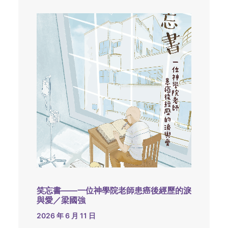
笑忘書——一位神學院老師患癌後經歷的淚
與愛／梁國強
2026 年 6 月 11 日