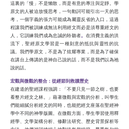
這裏的「慢」不是懶散，而是有意的專注與定靜。學
原文的人被迫放慢思考，一句動詞可能引出一天的思
考，一個字義的張力可能成為屬靈反省的入口，這過
程讓我們被訓練成無法利用經文而必是須尊重經文的
人，它訓練我們成為忠誠的聆聽者
。
在消費主義的洪
流下，聖經原文學習是一種刻意的抵抗與靈性的抗
議。我們學原文，不是為了炫耀專業，而是為了確保
在講台上傳講的是神自己說的話，而不是我們以為祂
說的話。
宏觀與微觀的整合：從經節到救贖歷史
在建道的聖經課程強調：「不要只見一節之樹，也要
看整片經文之林。」藉著微觀與宏觀的分析，叫學生
們能細膩分析經文的同時，也能把經文座落在聖經神
學中不同的神學版圖。在微觀方面，學生學習使用釋
經學、文學架構分析、修辭法研究、歷史背景探析等