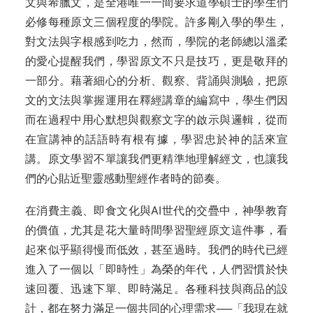
文與希臘文，是全港唯一一間要求道學碩士的學生們
必修每種原文三個程度的學院。許多剛入學的學生，
對文法與字根感到吃力，然而，學院的老師總以溫柔
的愛心提醒我們，學習原文不只是技巧，更是敬拜的
一部分。藉著細心的分析、觀察、背誦與測驗，把原
文的文法與掌握運用在釋經講章的編寫中，學生們因
而在過程中用心默想與觀察文字的啟示與邏輯，從而
在宣講神的話語時有根有據，學習忠於神的話來宣
講。原文學習不單讓我們更精準地理解經文，也讓我
們的心貼近聖靈感動聖經作者時的節奏。
在消費主義、即食文化與AI世代的交疊中，神學教育
的價值，尤其是花大量時間學習聖經原文這件事，看
起來似乎顯得慢而低效，甚至過時。我們的時代已經
進入了一個以「即時性」為榮的年代，人們習慣於快
速回覆、迅速下單、即時滿足。各種科技與商品的設
計，都在努力滿足一個共同的心理需求──「我現在就