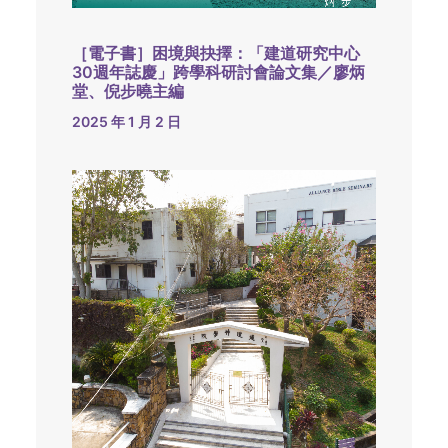
［電子書］困境與抉擇：「建道研究中心
30週年誌慶」跨學科研討會論文集／廖炳
堂、倪步曉主編
2025 年 1 月 2 日