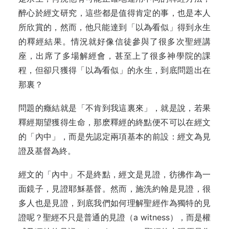
醉心於經文研究，這些都是值得肯定的事，也是本人
所欣賞的，然而，他只能達到「以為∕看似」得到永生
的釋經結果。情況就好像信徒參與了很多次聖經講
座，出席了多場解經會，甚至上了很多神學院的課
程，但卻只獲得「以為∕看似」的永生，到底問題出在
那裏？
問題的癥結就是「不肯到我這裏來」，就是說，若果
釋經期望獲得生命，那麽釋經的終點便不可以在經文
的「內中」，而是先認定兩項基本的前設：經文為見
證及基督為終。
經文的「內中」不是終點，經文是見證，彷彿作為一
面鏡子，見證耶穌基督。然而，施洗約翰是見證，很
多人也是見證，到底我們如何理解聖經作為獨特的見
證呢？聖經不只是普通的見證（a witness），而是權