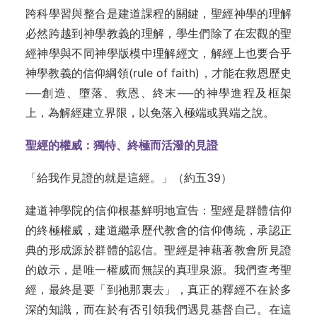
跨科學習與整合是建道課程的關鍵，聖經神學的理解
必然跨越到神學教義的理解，學生們除了在宏觀的聖
經神學與不同神學版模中理解經文，解經上也要合乎
神學教義的信仰綱領(rule of faith)，才能在救恩歷史
──創造、墮落、救恩、終末──的神學進程及框架
上，為解經建立界限，以免落入極端或異端之說。
聖經的權威：獨特、終極而活潑的見證
「給我作見證的就是這經。」（約五39）
建道神學院的信仰根基鮮明地宣告：聖經是群體信仰
的終極權威，建道繼承歷代教會的信仰傳統，承認正
典的形成源於群體的認信。聖經是神藉著教會所見證
的啟示，是唯一權威而無誤的真理泉源。我們查考聖
經，最終是要「到祂那裏去」，真正的釋經不在於多
深的知識，而在於有否引領我們遇見基督自己。在這