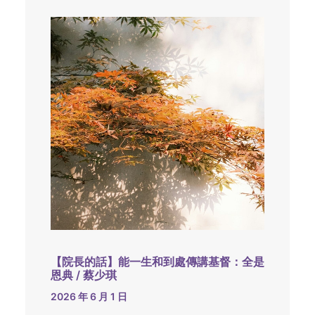
【院長的話】能一生和到處傳講基督：全是
恩典 / 蔡少琪
2026 年 6 月 1 日