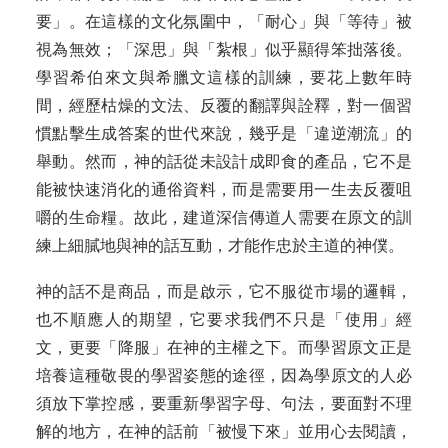
要」。在這樣的文化氛圍中，「耐心」與「等待」被
視為無效；「深思」與「紮根」似乎顯得笨拙落後。
學習希伯來文與希臘文這樣的訓練，要花上數年時
間，經歷枯燥的文法、反覆的翻譯與詮釋，對一個習
慣點擊生成答案的世代來說，幾乎是「違逆潮流」的
舉動。然而，神的話從未設計成即食的產品，它不是
能被快速消化的通俗資料，而是需要用一生去反覆咀
嚼的生命糧。故此，建道深信傳道人需要在原文的訓
練上細膩地與神的話互動，才能作忠於主道的神僕。
神的話不是商品，而是啟示，它不服從市場的邏輯，
也不順應人的期望，它要求我們不只是「使用」經
文，更要「降服」在神的主權之下。而學習原文正是
培養這種敬畏的學習姿態的途徑，因為學原文的人必
須放下掌控感，要重新學習字母、句法，要面對不理
解的地方，在神的話前「被慢下來」並用心去閱讀，