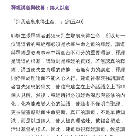
釋經講道與牧養：鑄人以道
「到我這裏來得生命。」(約五40)
耶穌主張釋經者必須來到主那裏來得生命，所以每一
位講道者的釋經都必須是承載生命之道的釋經。講道
與釋經是教會事奉中兩個密不可分的重要環節，釋經
是講道的根基，講道則是釋經的實踐。若無認真的釋
經，講道便失去真理的依據；若無有力的講道，釋經
則停留於理論而不能入心入行。建道神學院強調講道
者首先須忠於經文，使信息建立在上帝話語之上而非
個人見解。然後，釋經所得必須經過深思與靈修的內
化，化為能改變人心的話語，使聽者不僅明白聖經，
更被聖靈感動而生命更新。真正的講道，不是單傳知
識，而是以道鑄人，使人被真理熬煉、被福音塑造，
活出基督的樣式。因此，建道重視釋經講道，銳意訓