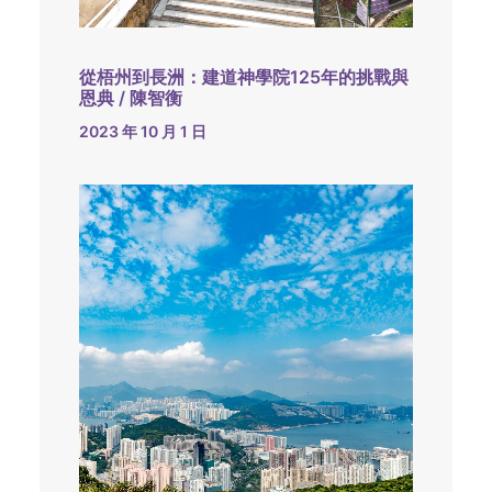
從梧州到長洲：建道神學院125年的挑戰與
恩典 / 陳智衡
2023 年 10 月 1 日