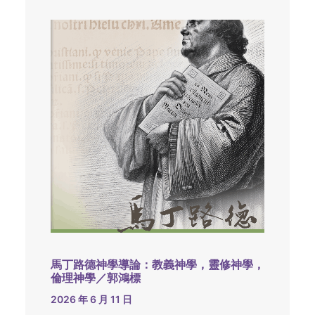
馬丁路德神學導論：教義神學，靈修神學，
倫理神學／郭鴻標
2026 年 6 月 11 日